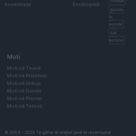
Piranjat
Kombëtarja
Enciklopedi
gazeta,
tv,
portale
Sali
Berisha
Moti
Moti në Tiranë
Moti në Prishtinë
Moti në Shkup
Moti në Durrës
Moti në Prizren
Moti në Tetovë
© 2003 -
2026 Të gjitha të drejtat janë të rezervuara!