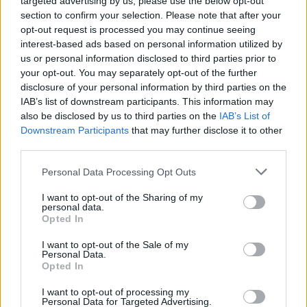
targeted advertising by us, please use the below opt-out
section to confirm your selection. Please note that after your
opt-out request is processed you may continue seeing
interest-based ads based on personal information utilized by
us or personal information disclosed to third parties prior to
your opt-out. You may separately opt-out of the further
disclosure of your personal information by third parties on the
IAB’s list of downstream participants. This information may
also be disclosed by us to third parties on the
IAB’s List of
Downstream Participants
that may further disclose it to other
third parties.
Personal Data Processing Opt Outs
I want to opt-out of the Sharing of my
personal data.
Opted In
I want to opt-out of the Sale of my
Personal Data.
Opted In
Esim for Global
|
Esim for Europe
|
Esim for Caribbean
|
Esim for USA
|
Esim for Italy
|
Esim for Spain
|
Esim
I want to opt-out of processing my
for Turkey
|
Esim for Germany
|
Esim for Greece
|
Esim
Personal Data for Targeted Advertising.