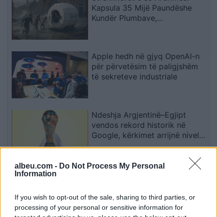
Kapsula 35 Mijë Paundëshe
Kundër Plumbave,
Shpërthimeve dhe Fatkeqësive
Natyrore
Apple hedh në gjyq OpenAI-n
për përvetësim të paligjshëm
të sekreteve industriale
Ndeshja Argjentinë–Egjipt
vendos rekord historik në
Google, kërkimet arrijnë nivele
të papara
albeu.com -
Do Not Process My Personal
Kina zbulon robotë humanoidë
Information
tepër realistë, të projektuar për
shoqëri afatgjatë
If you wish to opt-out of the sale, sharing to third parties, or
processing of your personal or sensitive information for