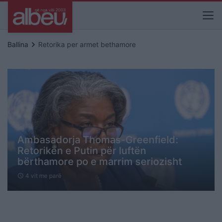
keyboard_arrow_right
Ballina
Retorika per armet bethamore
Ambasadorja Thomas-Greenfield:
Retorikën e Putin për luftën
bërthamore po e marrim seriozisht
4 vit me parë
schedule