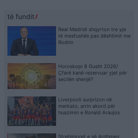
të fundit
Real Madridi shqyrton tre yje
të mesfushës pas dështimit me
Rodrin
Horoskopi 8 Gusht 2026/
Çfarë kanë rezervuar yjet për
secilën shenjë?
Liverpooli surprizon në
merkato, arrin akord për
huazimin e Ronald Araujos
Strehimoret e së Ardhmes: