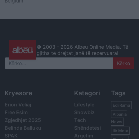
Belgium
© 2003 -
2026 Albeu Online Media. Të
gjitha të drejtat janë të rezervuara!
Search
Kryesore
Kategori
Tags
Erion Veliaj
Lifestyle
Edi Rama
Free Esim
Showbiz
Albania
Zgjedhjet 2025
Tech
News
Belinda Balluku
Shëndetësi
Ilir Meta
SPAK
Argetim