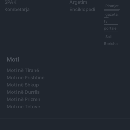
SPAK
Argetim
Piranjat
Kombëtarja
Enciklopedi
gazeta,
tv,
portale
Sali
Berisha
Moti
Moti në Tiranë
Moti në Prishtinë
Moti në Shkup
Moti në Durrës
Moti në Prizren
Moti në Tetovë