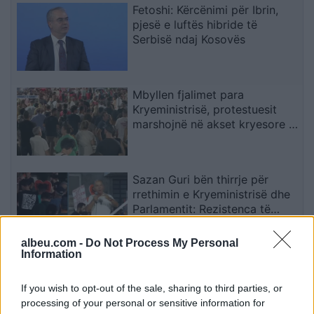
Fetoshi: Kërcënimi për Ibrin,
pjesë e luftës hibride të
Serbisë ndaj Kosovës
Mbyllen fjalimet para
Kryeministrisë, protestuesit
marshojnë në akset kryesore të
Tiranës
Sazan Guri bën thirrje për
rrethimin e Kryeministrisë dhe
Parlamentit: Rezistenca të
vazhdojë
albeu.com -
Do Not Process My Personal
Information
Detyrimet mbajnë të bllokuar
merkaton, Skënderbeu sqaron
If you wish to opt-out of the sale, sharing to third parties, or
zyrtarisht situatën
processing of your personal or sensitive information for