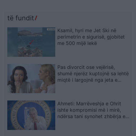
të fundit
Ksamil, hyri me Jet Ski në
perimetrin e sigurisë, gjobitet
me 500 mijë lekë
Pas divorcit ose vejërisë,
shumë njerëz kuptojnë sa lehtë
miqtë i largojnë nga jeta e
çifteve
Ahmeti: Marrëveshja e Ohrit
ishte kompromisi më i mirë,
ndërsa tani synohet zhbërja e
gjuhës shqipe