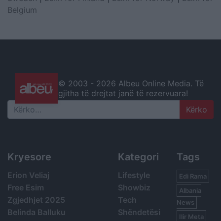
Belgium
© 2003 -
2026 Albeu Online Media. Të
gjitha të drejtat janë të rezervuara!
Search
Kryesore
Kategori
Tags
Erion Veliaj
Lifestyle
Edi Rama
Free Esim
Showbiz
Albania
Zgjedhjet 2025
Tech
News
Belinda Balluku
Shëndetësi
Ilir Meta