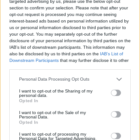
targeted advertising by us, please use the below opt-out
section to confirm your selection. Please note that after your
opt-out request is processed you may continue seeing
interest-based ads based on personal information utilized by
us or personal information disclosed to third parties prior to
your opt-out. You may separately opt-out of the further
disclosure of your personal information by third parties on the
IAB’s list of downstream participants. This information may
also be disclosed by us to third parties on the
IAB’s List of
Downstream Participants
that may further disclose it to other
third parties.
Personal Data Processing Opt Outs
I want to opt-out of the Sharing of my
personal data.
Opted In
I want to opt-out of the Sale of my
Personal Data.
Opted In
Esim for Global
|
Esim for Europe
|
Esim for Caribbean
I want to opt-out of processing my
|
Esim for USA
|
Esim for Italy
|
Esim for Spain
|
Esim
Personal Data for Targeted Advertising.