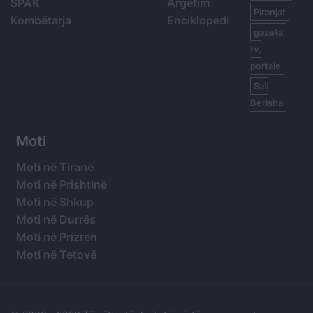
SPAK
Argetim
Piranjat
Kombëtarja
Enciklopedi
gazeta,
tv,
portale
Sali
Berisha
Moti
Moti në Tiranë
Moti në Prishtinë
Moti në Shkup
Moti në Durrës
Moti në Prizren
Moti në Tetovë