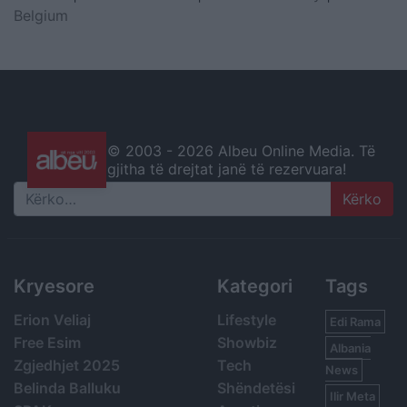
Belgium
© 2003 -
2026 Albeu Online Media. Të
gjitha të drejtat janë të rezervuara!
Search
Kryesore
Kategori
Tags
Erion Veliaj
Lifestyle
Edi Rama
Free Esim
Showbiz
Albania
Zgjedhjet 2025
Tech
News
Belinda Balluku
Shëndetësi
Ilir Meta