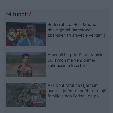
të fundit
Rodri refuzoi Real Madridin
dhe zgjodhi Barcelonën,
zbardhen tri arsyet e vendimit
Arsenali heq dorë nga Vinicius
Jr., synon me vendosmëri
sulmuesin e Evertonit
Aksident fatal në Gjermani,
humbin jetën tre anëtarë të një
familjeje nga Ferizaji që po
ktheheshin nga Kosova