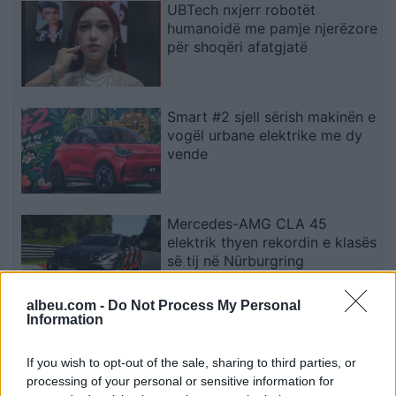
UBTech nxjerr robotët
humanoidë me pamje njerëzore
për shoqëri afatgjatë
Smart #2 sjell sërish makinën e
vogël urbane elektrike me dy
vende
Mercedes-AMG CLA 45
elektrik thyen rekordin e klasës
së tij në Nürburgring
albeu.com -
Do Not Process My Personal
Information
Teleskopi më i fuqishëm diellor
zbulon vorbullat që ndikojnë
If you wish to opt-out of the sale, sharing to third parties, or
në motin hapësinor dhe Tokë
processing of your personal or sensitive information for