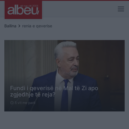
keyboard_arrow_right
Ballina
renia e qeverise
Fundi i qeverisë në Mal të Zi apo
zgjedhje të reja?
5 vit me parë
schedule