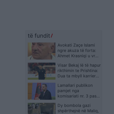
të fundit
Avokati Zaçe Islami
ngre akuza të forta:
Ahmet Krasniqi u vra
nga shërbimi sekret
Visar Bekaj lë të hapur
shqiptar në
rikthimin te Prishtina:
bashkëpunim me PDK-
Dua ta mbyll karrierën
në
atje
Lamallari publikon
pamjet nga
komisariati nr. 3 pas
sulmit dhe e cilëson
Dy bombola gazi
ngjarjen pasojë të
shpërthejnë në Maliq,
dezinformimit