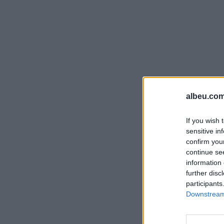
albeu.com
If you wish 
sensitive in
confirm you
continue se
information 
further disc
participants
Downstream 