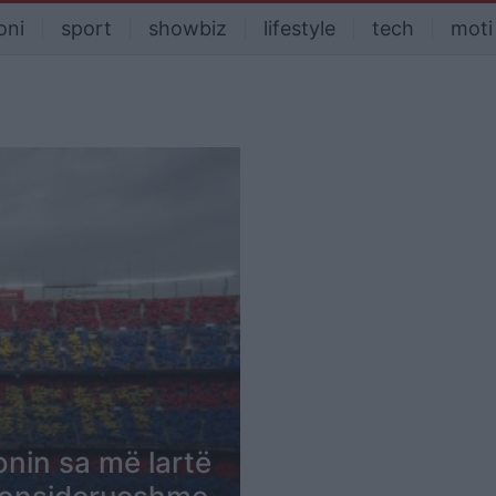
oni
sport
showbiz
lifestyle
tech
moti
onin sa më lartë