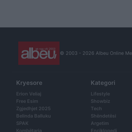
© 2003 -
2026 Albeu Online Medi
Kryesore
Kategori
Erion Veliaj
Lifestyle
Free Esim
Showbiz
Zgjedhjet 2025
Tech
Belinda Balluku
Shëndetësi
SPAK
Argetim
Kombëtarja
Enciklopedi