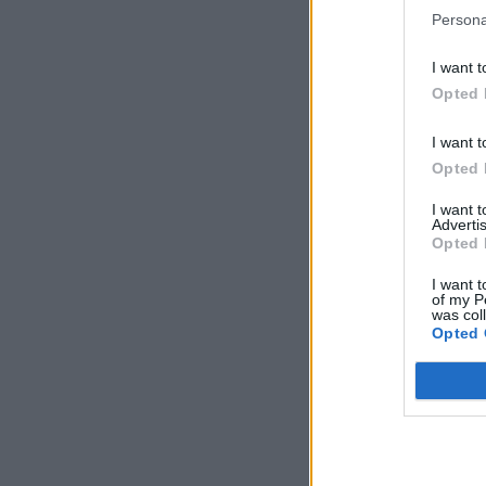
Persona
I want t
Opted 
I want t
Opted 
I want 
Advertis
Opted 
I want t
of my P
was col
Opted 