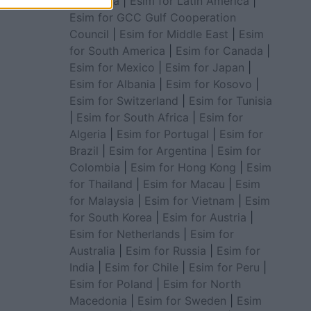
for Africa
|
Esim for Latin America
|
Esim for GCC Gulf Cooperation
Council
|
Esim for Middle East
|
Esim
for South America
|
Esim for Canada
|
Esim for Mexico
|
Esim for Japan
|
Esim for Albania
|
Esim for Kosovo
|
Esim for Switzerland
|
Esim for Tunisia
|
Esim for South Africa
|
Esim for
Algeria
|
Esim for Portugal
|
Esim for
Brazil
|
Esim for Argentina
|
Esim for
Colombia
|
Esim for Hong Kong
|
Esim
for Thailand
|
Esim for Macau
|
Esim
for Malaysia
|
Esim for Vietnam
|
Esim
for South Korea
|
Esim for Austria
|
Esim for Netherlands
|
Esim for
Australia
|
Esim for Russia
|
Esim for
India
|
Esim for Chile
|
Esim for Peru
|
Esim for Poland
|
Esim for North
Macedonia
|
Esim for Sweden
|
Esim