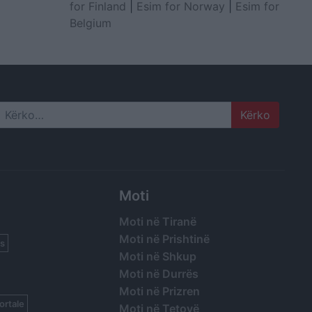
for Finland
|
Esim for Norway
|
Esim for
Belgium
Search
Moti
Moti në Tiranë
Moti në Prishtinë
s
Moti në Shkup
Moti në Durrës
Moti në Prizren
ortale
Moti në Tetovë