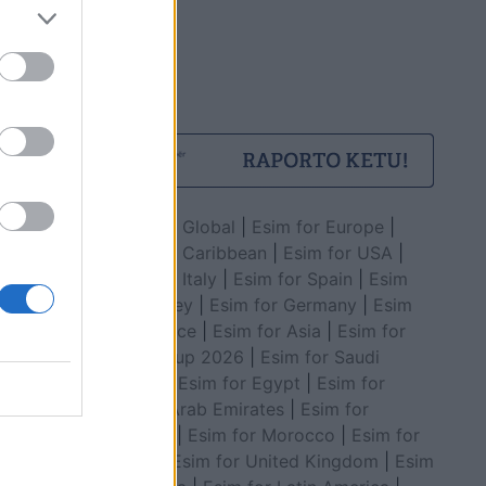
Esim for Global
|
Esim for Europe
|
Esim for Caribbean
|
Esim for USA
|
Esim for Italy
|
Esim for Spain
|
Esim
for Turkey
|
Esim for Germany
|
Esim
for Greece
|
Esim for Asia
|
Esim for
World Cup 2026
|
Esim for Saudi
Arabia
|
Esim for Egypt
|
Esim for
United Arab Emirates
|
Esim for
Balkans
|
Esim for Morocco
|
Esim for
China
|
Esim for United Kingdom
|
Esim