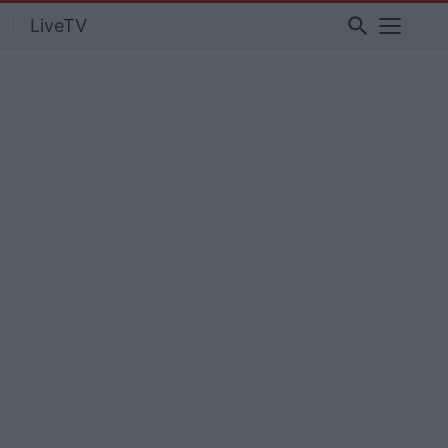
search
LiveTV