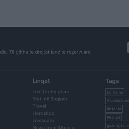
a. Të gjitha të drejtat janë të rezervuara!
Linqet
Tags
Live tv shqiptare
Edi Rama
Moti në Shqipëri
Albania New
Travel
Ilir Meta
Horoskopi
Piranjat
Livescore
gazeta, tv, p
News from Albania