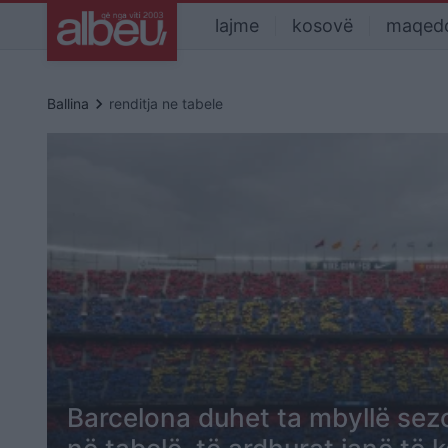
lajme
kosovë
maqed
keyboard_arrow_right
Ballina
renditja ne tabele
Barcelona duhet ta mbyllë sez