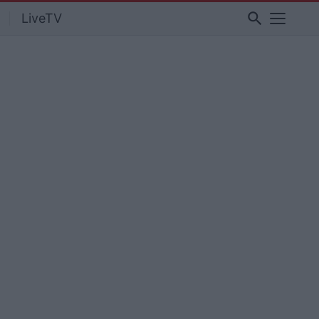
search
LiveTV