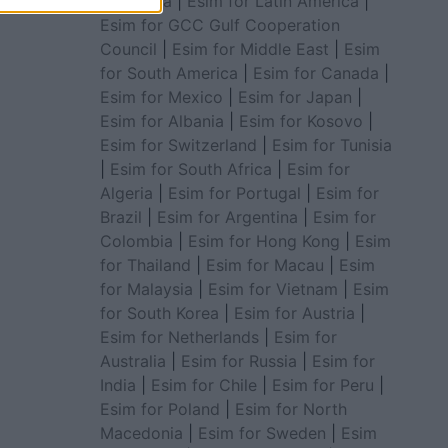
for Africa
|
Esim for Latin America
|
Esim for GCC Gulf Cooperation
Council
|
Esim for Middle East
|
Esim
for South America
|
Esim for Canada
|
Esim for Mexico
|
Esim for Japan
|
Esim for Albania
|
Esim for Kosovo
|
Esim for Switzerland
|
Esim for Tunisia
|
Esim for South Africa
|
Esim for
Algeria
|
Esim for Portugal
|
Esim for
Brazil
|
Esim for Argentina
|
Esim for
Colombia
|
Esim for Hong Kong
|
Esim
for Thailand
|
Esim for Macau
|
Esim
for Malaysia
|
Esim for Vietnam
|
Esim
for South Korea
|
Esim for Austria
|
Esim for Netherlands
|
Esim for
Australia
|
Esim for Russia
|
Esim for
India
|
Esim for Chile
|
Esim for Peru
|
Esim for Poland
|
Esim for North
Macedonia
|
Esim for Sweden
|
Esim