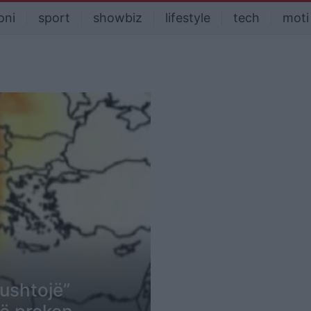
oni
sport
showbiz
lifestyle
tech
moti
pushtojë”