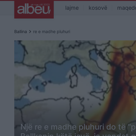
lajme
kosovë
maqed
keyboard_arrow_right
Ballina
re e madhe pluhuri
Një re e madhe pluhuri do të “