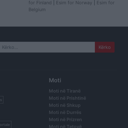
for Finland
|
Esim for Norway
|
Esim for
Belgium
Search
Moti
Moti në Tiranë
Moti në Prishtinë
s
Moti në Shkup
Moti në Durrës
Moti në Prizren
ortale
Moti në Tetovë