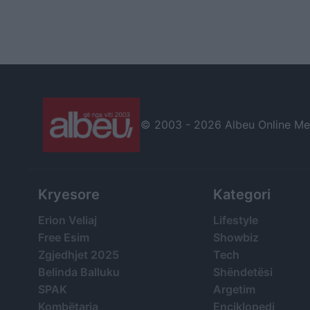
© 2003 -
2026 Albeu Online Medi
Kryesore
Kategori
Erion Veliaj
Lifestyle
Free Esim
Showbiz
Zgjedhjet 2025
Tech
Belinda Balluku
Shëndetësi
SPAK
Argetim
Kombëtarja
Enciklopedi