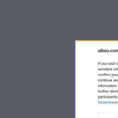
albeu.com
If you wish 
sensitive in
confirm you
continue se
information 
further disc
participants
Downstream 