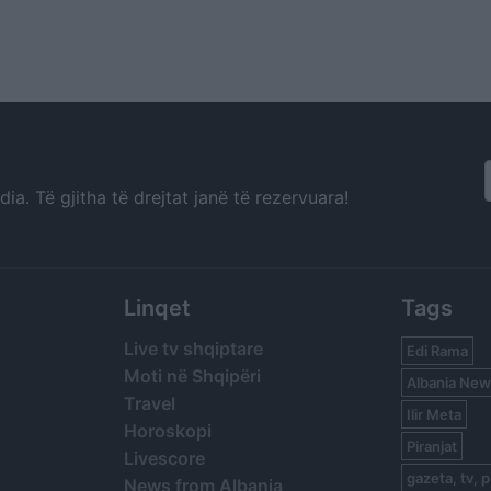
a. Të gjitha të drejtat janë të rezervuara!
Linqet
Tags
Live tv shqiptare
Edi Rama
Moti në Shqipëri
Albania New
Travel
Ilir Meta
Horoskopi
Piranjat
Livescore
gazeta, tv, p
News from Albania