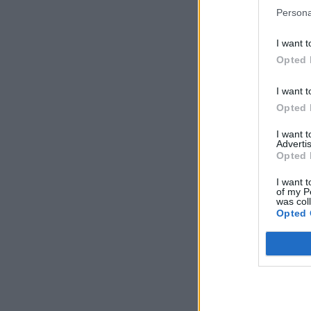
Persona
I want t
Opted 
I want t
Opted 
I want 
Advertis
Opted 
I want t
of my P
was col
Opted 