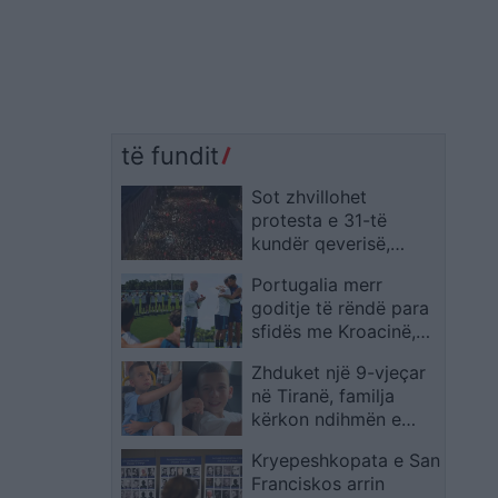
të fundit
Sot zhvillohet
protesta e 31-të
kundër qeverisë,
qytetarët kërkojnë
Portugalia merr
largimin e
goditje të rëndë para
panegociueshëm të
sfidës me Kroacinë,
Edi Ramës
Ricardo Carvalho
Zhduket një 9-vjeçar
largohet pas vdekjes
në Tiranë, familja
së babait
kërkon ndihmën e
qytetarëve për ta
Kryepeshkopata e San
gjetur
Franciskos arrin