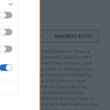
Esim for Global
|
Esim for Europe
|
Esim for Caribbean
|
Esim for USA
|
Esim for Italy
|
Esim for Spain
|
Esim
for Turkey
|
Esim for Germany
|
Esim
for Greece
|
Esim for Asia
|
Esim for
World Cup 2026
|
Esim for Saudi
Arabia
|
Esim for Egypt
|
Esim for
United Arab Emirates
|
Esim for
Balkans
|
Esim for Morocco
|
Esim for
China
|
Esim for United Kingdom
|
Esim