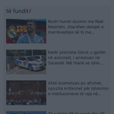
të fundit
Rodri humbi durimin me Real
Madridin, zbardhen detajet e
marrëveshjes së tij me
Barcelonën
Katër pistoleta Glock u gjetën
në automjet, i arrestuari në
Sarandë: Më thanë se ishin
lodra
Afati kushtetues po afrohet,
opozita kritikohet për bllokimin
e institucioneve të reja në
Kosovë
Të paktën 38 të vrarë dhe 29