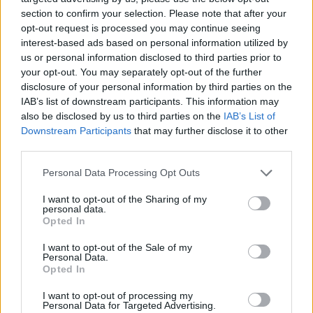
section to confirm your selection. Please note that after your
opt-out request is processed you may continue seeing
interest-based ads based on personal information utilized by
us or personal information disclosed to third parties prior to
your opt-out. You may separately opt-out of the further
disclosure of your personal information by third parties on the
IAB’s list of downstream participants. This information may
also be disclosed by us to third parties on the
IAB’s List of
Downstream Participants
that may further disclose it to other
third parties.
Personal Data Processing Opt Outs
I want to opt-out of the Sharing of my
personal data.
Opted In
I want to opt-out of the Sale of my
Personal Data.
Opted In
Esim for Global
|
Esim for Europe
|
Esim for Caribbean
|
Esim for USA
|
Esim for Italy
|
Esim for Spain
|
Esim
I want to opt-out of processing my
Personal Data for Targeted Advertising.
for Turkey
|
Esim for Germany
|
Esim for Greece
|
Esim