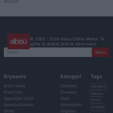
Belgium
© 2003 -
2026 Albeu Online Media. Të
gjitha të drejtat janë të rezervuara!
Search
Kryesore
Kategori
Tags
Erion Veliaj
Lifestyle
Edi Rama
Free Esim
Showbiz
Albania
Zgjedhjet 2025
Tech
News
Belinda Balluku
Shëndetësi
Ilir Meta
SPAK
Argetim