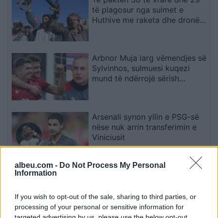
të plagosur nga sulmet e
Huthive me raketa dhe dronë
kundër ushtrisë së Jemenit
Arbnor Muja larg vëmendjes së
Sylvinhos, sulmuesi kuqezi
mund të ndërrojë sërish
skuadër
Arsenali synon yllin e PSG-së
nëse nuk arrin transferimin e
Viniciusit
albeu.com -
Do Not Process My Personal
Information
Shkodër, ndërron jetë në spital
49-vjeçarja, dyshime për
konsumimin e një sasie të
If you wish to opt-out of the sale, sharing to third parties, or
madhe ilaçesh
processing of your personal or sensitive information for
targeted advertising by us, please use the below opt-out