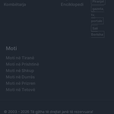
Piranjat
Kombëtarja
Enciklopedi
gazeta,
tv,
portale
Sali
Berisha
Moti
Moti në Tiranë
Moti në Prishtinë
Moti në Shkup
Moti në Durrës
Moti në Prizren
Moti në Tetovë
© 2003 -
2026 Të gjitha të drejtat janë të rezervuara!