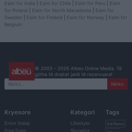
Esim for India
|
Esim for Chile
|
Esim for Peru
|
Esim
for Poland
|
Esim for North Macedonia
|
Esim for
Sweden
|
Esim for Finland
|
Esim for Norway
|
Esim for
Belgium
© 2003 -
2026 Albeu Online Media. Të
gjitha të drejtat janë të rezervuara!
Search
Kryesore
Kategori
Tags
Erion Veliaj
Lifestyle
Edi Rama
Free Esim
Showbiz