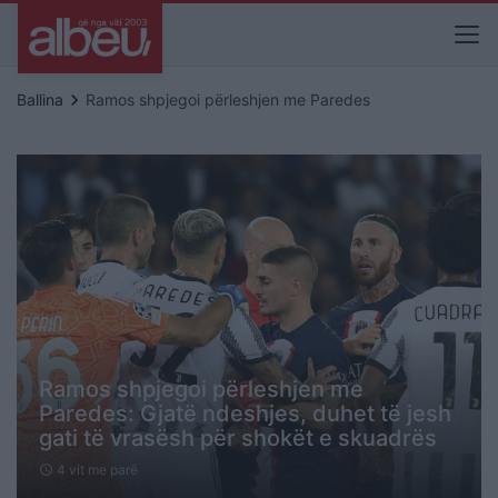
keyboard_arrow_right
Ballina
Ramos shpjegoi përleshjen me Paredes
Ramos shpjegoi përleshjen me
Paredes: Gjatë ndeshjes, duhet të jesh
gati të vrasësh për shokët e skuadrës
4 vit me parë
schedule