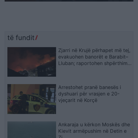
të fundit
Zjarri në Krujë përhapet më tej,
evakuohen banorët e Barabit–
Lluban; raportohen shpërthime
armatimesh
Arrestohet pranë banesës i
dyshuari për vrasjen e 20-
vjeçarit në Korçë
Ankaraja u kërkon Moskës dhe
Kievit armëpushim në Detin e
Zi