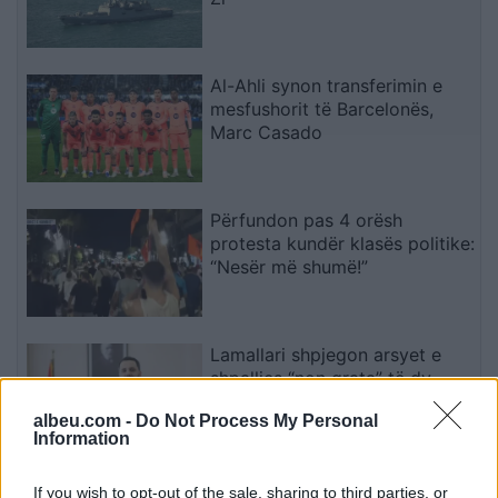
Al-Ahli synon transferimin e
mesfushorit të Barcelonës,
Marc Casado
Përfundon pas 4 orësh
protesta kundër klasës politike:
“Nesër më shumë!”
Lamallari shpjegon arsyet e
shpalljes “non grata” të dy
shtetasve nga Maqedonia e
albeu.com -
Do Not Process My Personal
Veriut
Information
Sinani: LDK-ja nuk
If you wish to opt-out of the sale, sharing to third parties, or