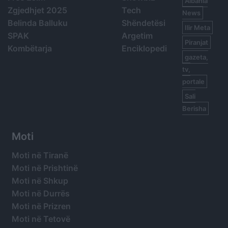
Albania
Zgjedhjet 2025
Tech
News
Belinda Balluku
Shëndetësi
Ilir Meta
SPAK
Argetim
Piranjat
Kombëtarja
Enciklopedi
gazeta,
tv,
portale
Sali
Berisha
Moti
Moti në Tiranë
Moti në Prishtinë
Moti në Shkup
Moti në Durrës
Moti në Prizren
Moti në Tetovë