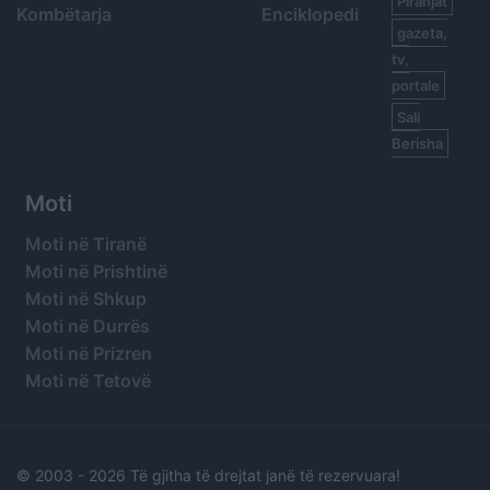
Piranjat
Kombëtarja
Enciklopedi
gazeta,
tv,
portale
Sali
Berisha
Moti
Moti në Tiranë
Moti në Prishtinë
Moti në Shkup
Moti në Durrës
Moti në Prizren
Moti në Tetovë
© 2003 -
2026 Të gjitha të drejtat janë të rezervuara!