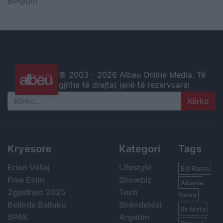
Belgium
© 2003 -
2026 Albeu Online Media. Të
gjitha të drejtat janë të rezervuara!
Search
Kryesore
Kategori
Tags
Erion Veliaj
Lifestyle
Edi Rama
Free Esim
Showbiz
Albania
Zgjedhjet 2025
Tech
News
Belinda Balluku
Shëndetësi
Ilir Meta
SPAK
Argetim