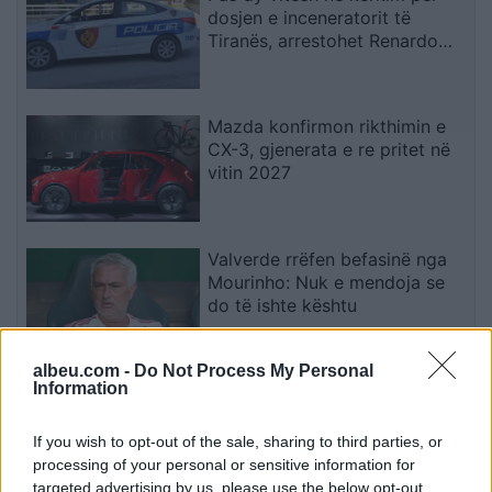
dosjen e inceneratorit të
Tiranës, arrestohet Renardo
Nallbani në Palasë
Mazda konfirmon rikthimin e
CX-3, gjenerata e re pritet në
vitin 2027
Valverde rrëfen befasinë nga
Mourinho: Nuk e mendoja se
do të ishte kështu
albeu.com -
Do Not Process My Personal
Information
Arrestohet 73-vjeçari në Krujë,
ndezi zjarr për të djegur barin
dhe flakët u përhapën drejt
If you wish to opt-out of the sale, sharing to third parties, or
malit
processing of your personal or sensitive information for
targeted advertising by us, please use the below opt-out