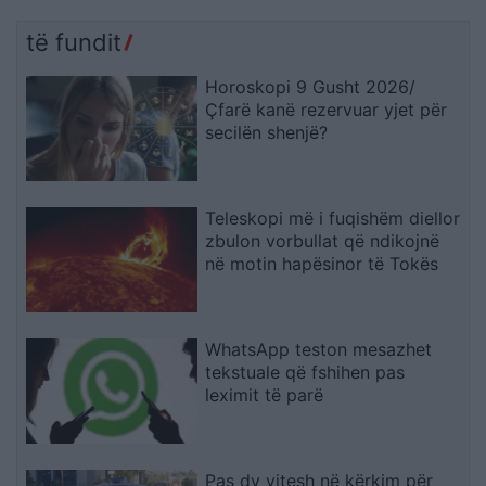
të fundit
Horoskopi 9 Gusht 2026/
Çfarë kanë rezervuar yjet për
secilën shenjë?
Teleskopi më i fuqishëm diellor
zbulon vorbullat që ndikojnë
në motin hapësinor të Tokës
WhatsApp teston mesazhet
tekstuale që fshihen pas
leximit të parë
Pas dy vitesh në kërkim për