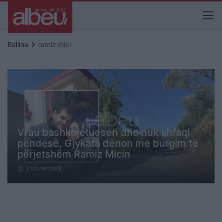
keyboard_arrow_right
Ballina
ramiz mici
Vrau bashkëjetuesen dhe nuk shfaqi
pendesë, Gjykata dënon me burgim të
përjetshëm Ramiz Micin
3 vit me parë
schedule