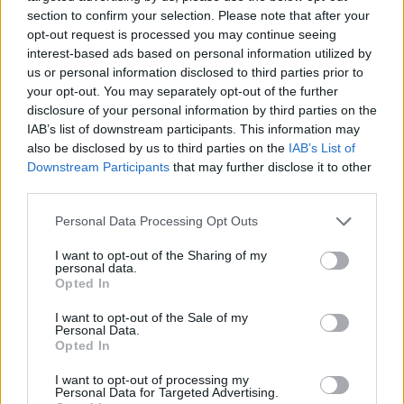
section to confirm your selection. Please note that after your
opt-out request is processed you may continue seeing
interest-based ads based on personal information utilized by
us or personal information disclosed to third parties prior to
your opt-out. You may separately opt-out of the further
disclosure of your personal information by third parties on the
IAB’s list of downstream participants. This information may
also be disclosed by us to third parties on the
IAB’s List of
Downstream Participants
that may further disclose it to other
third parties.
Personal Data Processing Opt Outs
I want to opt-out of the Sharing of my
personal data.
Opted In
I want to opt-out of the Sale of my
Personal Data.
Opted In
Esim for Global
|
Esim for Europe
|
Esim for Caribbean
|
Esim for USA
|
Esim for Italy
|
Esim for Spain
|
Esim
I want to opt-out of processing my
Personal Data for Targeted Advertising.
for Turkey
|
Esim for Germany
|
Esim for Greece
|
Esim