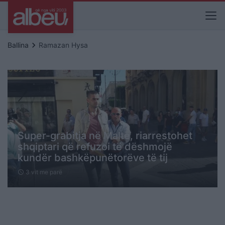
keyboard_arrow_right
Ballina
Ramazan Hysa
Super-grabitja në Maltë, riarrestohet
shqiptari që refuzoi të dëshmojë
kundër bashkëpunëtorëve të tij
3 vit me parë
schedule