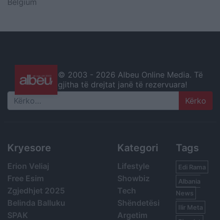
Belgium
© 2003 -
2026 Albeu Online Media. Të
gjitha të drejtat janë të rezervuara!
Search
Kryesore
Kategori
Tags
Erion Veliaj
Lifestyle
Edi Rama
Free Esim
Showbiz
Albania
Zgjedhjet 2025
Tech
News
Belinda Balluku
Shëndetësi
Ilir Meta
SPAK
Argetim