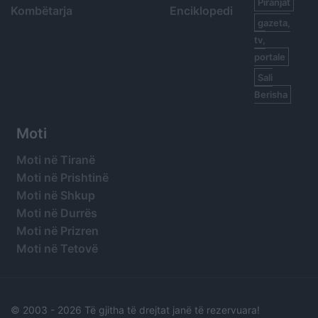
Piranjat
Kombëtarja
Enciklopedi
gazeta,
tv,
portale
Sali
Berisha
Moti
Moti në Tiranë
Moti në Prishtinë
Moti në Shkup
Moti në Durrës
Moti në Prizren
Moti në Tetovë
© 2003 -
2026 Të gjitha të drejtat janë të rezervuara!