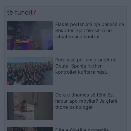
të fundit
Flakët përfshijnë një banesë në
Shkodër, zjarrfikësit vënë
situatën nën kontroll
Përplasje për emigrantët në
Ceuta, Spanja rikthen
kontrollet kufitare ndaj
udhëtarëve nga Italia
Dera e dhomës së fëmijës,
hapur apo mbyllur? Ja çfarë
thonë psikologët
Dita e 69-të e protestës,