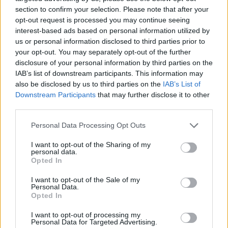
section to confirm your selection. Please note that after your
opt-out request is processed you may continue seeing
interest-based ads based on personal information utilized by
us or personal information disclosed to third parties prior to
your opt-out. You may separately opt-out of the further
disclosure of your personal information by third parties on the
IAB’s list of downstream participants. This information may
also be disclosed by us to third parties on the
IAB’s List of
Downstream Participants
that may further disclose it to other
third parties.
Personal Data Processing Opt Outs
I want to opt-out of the Sharing of my
personal data.
Opted In
I want to opt-out of the Sale of my
Personal Data.
Opted In
Esim for Global
|
Esim for Europe
|
Esim for Caribbean
|
Esim for USA
|
Esim for Italy
|
Esim for Spain
|
Esim
I want to opt-out of processing my
Personal Data for Targeted Advertising.
for Turkey
|
Esim for Germany
|
Esim for Greece
|
Esim