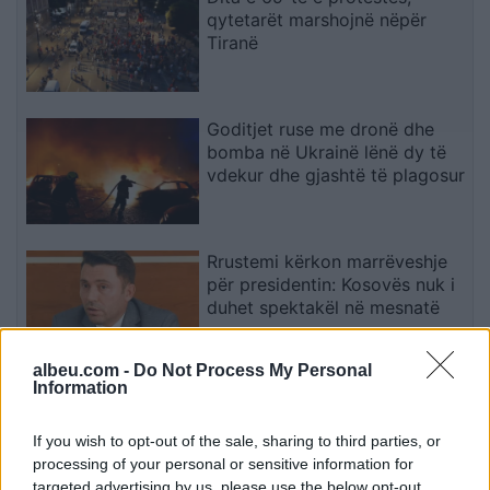
qytetarët marshojnë nëpër
Tiranë
Goditjet ruse me dronë dhe
bomba në Ukrainë lënë dy të
vdekur dhe gjashtë të plagosur
Rrustemi kërkon marrëveshje
për presidentin: Kosovës nuk i
duhet spektakël në mesnatë
albeu.com -
Do Not Process My Personal
Information
Kakavijë, kolona e automjeteve
shtrihet për 5 km në territorin
grek
If you wish to opt-out of the sale, sharing to third parties, or
processing of your personal or sensitive information for
targeted advertising by us, please use the below opt-out