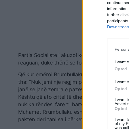
continue se
information 
further disc
participants
Downstream 
Persona
Partia Socialiste i akuzoi këta shefa për lidhj
reaguan, duke thënë se fotoja ishte shkrepur
I want t
Opted 
Që kur emëroi Rrumbullakun në krye të policisë
tha: “Nuk jemi një regjim patronazhistësh si
I want t
janë se janë zemra e pazëvendësueshme e Parti
Opted 
Kështu që ato çiftelitë dhe ato daullet e risje
I want 
nuk ka rëndësi fare t’i harxhojmë kohë publik
Advertis
Opted 
Muhamet Rrumbullaku është një vlerë morale, 
paktën deri tani sa i përket aspektit të nders
I want t
of my P
was col