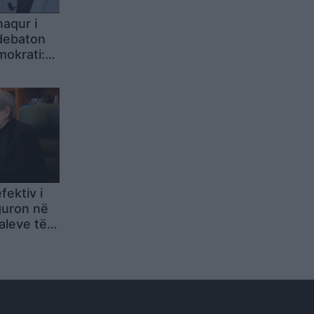
naqur i
 debaton
okrati:
ama
fektiv i
guron në
aleve të