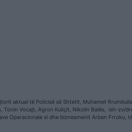
jtorit aktual të Policisë së Shtetit, Muhamet Rrumbull
, Tonin Vocajt, Agron Kuliçit, Nikolin Balës, ish-zv/dre
rcave Operacionale si dhe biznesmenit Arben Frroku, t