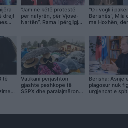
ijëra
“Jam në këtë protestë
“O i vogli i pakë
 drejt
për natyrën, për Vjosë-
Berishës”, Mila
mes
Nartën”, Rama i përgjigjet
me Hoxhën, dem
licisë
Dorian Matlijës: E vetmja
Po të përdor R
zgjidhje është dialogu me
qeverinë
8 të
Vatikani përjashton
Berisha: Asnjë e
gjashtë peshkopë të
plagosur nuk fi
zimesh
SSPX dhe paralajmëron
urgjencat e spit
e pas
masa edhe për
Tiranës
mbështetësit zyrtarë të
grupit