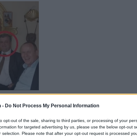
 quajë grupi “Çiftelia” dhe fotoja e shkrepur nw Dajt 
 -
Do Not Process My Personal Information
ohë një debat të ashpër politik.
to opt-out of the sale, sharing to third parties, or processing of your per
formation for targeted advertising by us, please use the below opt-out s
r selection. Please note that after your opt-out request is processed y