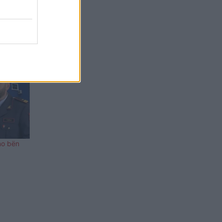
dhe
no bën