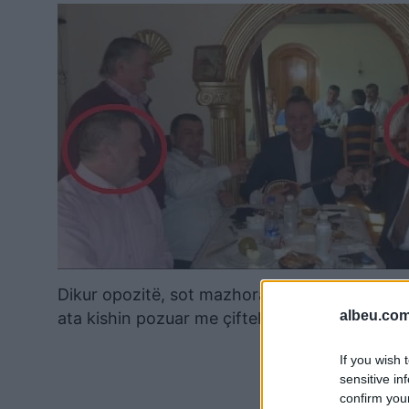
Dikur opozitë, sot mazhorancë, PS vendosi t’i
albeu.com
ata kishin pozuar me çifteli shkaktoi në atë k
If you wish 
sensitive in
confirm you