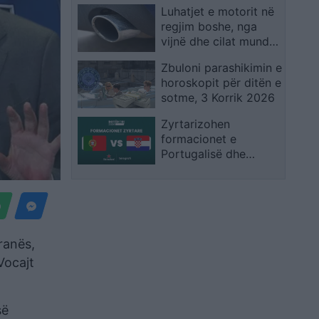
Luhatjet e motorit në
bë menjëherë i njohur
regjim boshe, nga
në SHBA
vijnë dhe cilat mund
të jenë arsyet?
Zbuloni parashikimin e
horoskopit për ditën e
sotme, 3 Korrik 2026
Zyrtarizohen
formacionet e
Portugalisë dhe
Kroacisë, Ronaldo e
Modric në qendër të
vëmendjes
ranës,
Vocajt
së