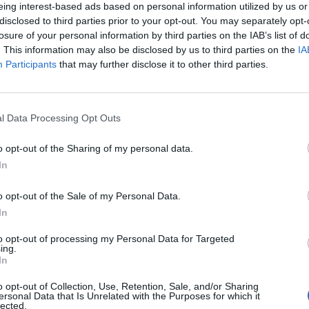
eing interest-based ads based on personal information utilized by us or
disclosed to third parties prior to your opt-out. You may separately opt-
losure of your personal information by third parties on the IAB’s list of
. This information may also be disclosed by us to third parties on the
IA
Participants
that may further disclose it to other third parties.
l Data Processing Opt Outs
e me Frrokun. Të dy ish-krerët e lartë, Vocaj dhe Bala,
 para krisjes së marrëdhënieve të Frroku dhe Lamajt.
o opt-out of the Sharing of my personal data.
In
 së Shtetit, Rama u pyet në lidhje me “ Grupin Çifteli
ç thuhet dhe me këtë rast i përshëndes patronazhistët
o opt-out of the Sale of my Personal Data.
së Socialiste, por jemi një qeveri e cila vlerëson mer
In
lla 10 vjet më mbrapa në skenë për arsye që unë i di, p
to opt-out of processing my Personal Data for Targeted
ut këtu pse dhe nga kush dhe si, nuk kanë asnjë vlerë
ing.
In
me një integritet të padiskutueshëm deri tani nga as
hmërisë profesionale”, deklaroi Rama.
o opt-out of Collection, Use, Retention, Sale, and/or Sharing
ersonal Data that Is Unrelated with the Purposes for which it
lected.