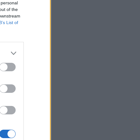
Belgium
 personal
out of the
 downstream
B’s List of
a”, ku
 kudo ku
itën.
or që
.
kush, të