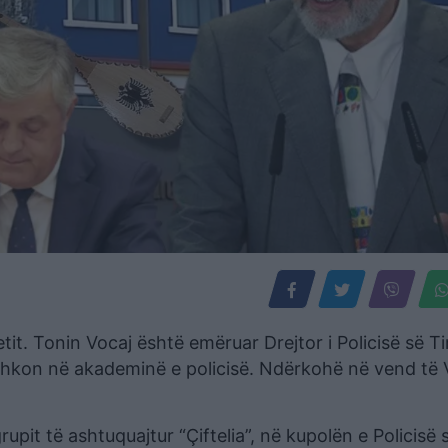
tit. Tonin Vocaj është emëruar Drejtor i Policisë së Ti
 shkon në akademinë e policisë. Ndërkohë në vend të 
upit të ashtuquajtur “Çiftelia”, në kupolën e Policisë 