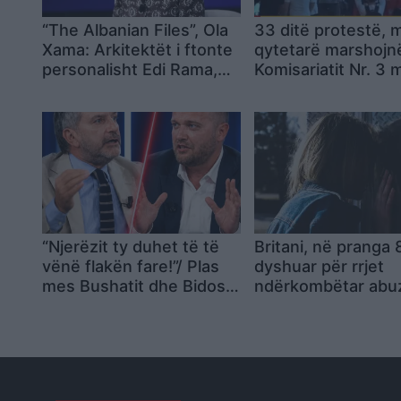
“The Albanian Files”, Ola
33 ditë protestë, m
Xama: Arkitektët i ftonte
qytetarë marshojnë
personalisht Edi Rama,
Komisariatit Nr. 3 
dyshime për konflikt
thirrjeve kundër po
interesi
“Njerëzit ty duhet të të
Britani, në pranga 
vënë flakën fare!”/ Plas
dyshuar për rrjet
mes Bushatit dhe Bidos:
ndërkombëtar abu
Mbron hajdutët dhe tund
seksuale ndaj grav
flamurin e patriotizmit!
drogimit