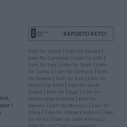
Esim for Global
|
Esim for Europe
|
Esim for Caribbean
|
Esim for USA
|
Esim for Italy
|
Esim for Spain
|
Esim
for Turkey
|
Esim for Germany
|
Esim
for Greece
|
Esim for Asia
|
Esim for
World Cup 2026
|
Esim for Saudi
Arabia
|
Esim for Egypt
|
Esim for
akut,
United Arab Emirates
|
Esim for
jtor i
Balkans
|
Esim for Morocco
|
Esim for
China
|
Esim for United Kingdom
|
Esim
ë
for Africa
|
Esim for Latin America
|
Esim for GCC Gulf Cooperation