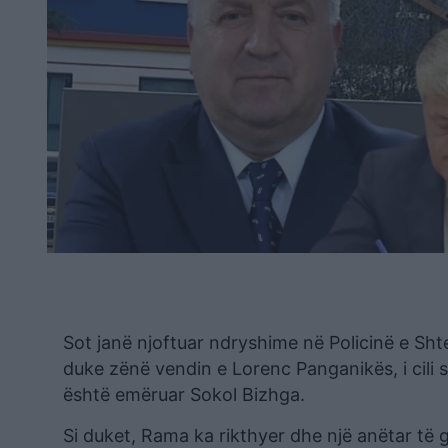
Sot janë njoftuar ndryshime në Policinë e Shte
duke zënë vendin e Lorenc Panganikës, i cili
është emëruar Sokol Bizhga.
Si duket, Rama ka rikthyer dhe një anëtar të gr