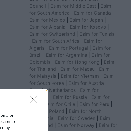
Council
|
Esim for Middle East
|
Esim
for South America
|
Esim for Canada
|
Esim for Mexico
|
Esim for Japan
|
Esim for Albania
|
Esim for Kosovo
|
Esim for Switzerland
|
Esim for Tunisia
|
Esim for South Africa
|
Esim for
Algeria
|
Esim for Portugal
|
Esim for
Brazil
|
Esim for Argentina
|
Esim for
Colombia
|
Esim for Hong Kong
|
Esim
for Thailand
|
Esim for Macau
|
Esim
for Malaysia
|
Esim for Vietnam
|
Esim
for South Korea
|
Esim for Austria
|
Esim for Netherlands
|
Esim for
në ku
Australia
|
Esim for Russia
|
Esim for
India
|
Esim for Chile
|
Esim for Peru
|
Esim for Poland
|
Esim for North
sonal or
Macedonia
|
Esim for Sweden
|
Esim
ection to
for Finland
|
Esim for Norway
|
Esim for
ou may