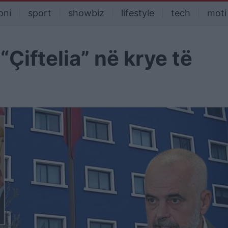
oni
sport
showbiz
lifestyle
tech
moti
Çiftelia” në krye të