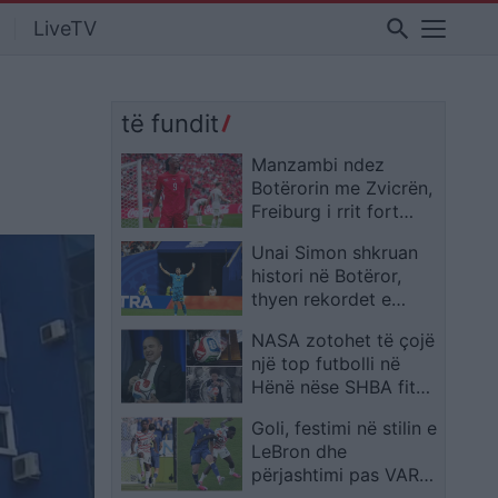
search
LiveTV
të fundit
Manzambi ndez
Botërorin me Zvicrën,
Freiburg i rrit fort
vlerën në treg
Unai Simon shkruan
histori në Botëror,
thyen rekordet e
Zengës dhe Casillas
NASA zotohet të çojë
një top futbolli në
Hënë nëse SHBA fiton
Kupën e Botës 2026
Goli, festimi në stilin e
LeBron dhe
përjashtimi pas VAR-
it: Folarin Balogun u