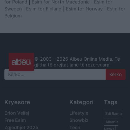
for Poland
|
Esim for North Macedonia
|
Esim for
Sweden
|
Esim for Finland
|
Esim for Norway
|
Esim for
Belgium
© 2003 -
2026 Albeu Online Media. Të
gjitha të drejtat janë të rezervuara!
Search
Kryesore
Kategori
Tags
Erion Veliaj
Lifestyle
Edi Rama
Free Esim
Showbiz
Albania
Zgjedhjet 2025
Tech
News