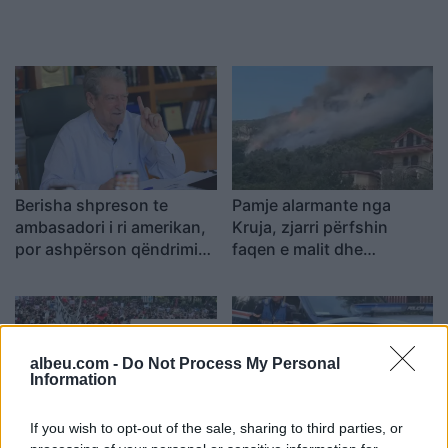
Berisha shpreson te
Pamje alarmante nga
ambasadori i ri amerikan,
Kruja, zjarri përfshin
por ashpërson qëndrimin
faqen e malit dhe
ndaj SPAK-ut dhe
kërcënon 30 banesa e
reformës territoriale
biznese
albeu.com -
Do Not Process My Personal
Information
If you wish to opt-out of the sale, sharing to third parties, or
Protesta hyn në ditën e
Shpërthim me tritol në