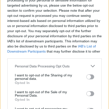
processing of your personal or sensitive information for
70-të, Steve Hanke:
banesën e 72-vjeçarit në
targeted advertising by us, please use the below opt-out
Shqiptarët vijojnë revoltën
Tufinë, në kërkim tre
section to confirm your selection. Please note that after your
kundër korrupsionit,
vëllezër
opt-out request is processed you may continue seeing
Rama duhet të largohet
interest-based ads based on personal information utilized by
us or personal information disclosed to third parties prior to
your opt-out. You may separately opt-out of the further
disclosure of your personal information by third parties on the
IAB’s list of downstream participants. This information may
also be disclosed by us to third parties on the
IAB’s List of
Downstream Participants
that may further disclose it to other
Gazetarja zvicerane
Eksploziv i pashpërthyer
third parties.
Amèle Debey pasqyron
pranë dyqanit të Noizy-t
protestat masive kundër
në Durrës, policia kërkon
Personal Data Processing Opt Outs
Ramës: Shqiptarët duan t’i
autorët
japin fund pushtetit 35-
I want to opt-out of the Sharing of my
personal data.
vjeçar të të njëjtëve emra
Opted In
I want to opt-out of the Sale of my
Personal Data.
Opted In
Konflikti në Spille rrezikoi
Mjetet inteligjente
I want to opt-out of processing my