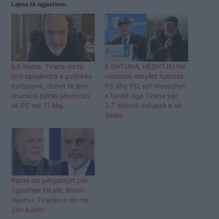
Lajme të ngjashme:
Edi Rama: Tirana do të
E SHTUNA, HESHTJE! Në
jetë epiqendra e politikës
mesnatë mbyllet fushata,
evropiane, duhet të jemi
PS dhe PD, sot mesazhet
shumicë përtej shumicës
e fundit nga Tirana për
së PS më 11 Maj
3.7 milionë votuesit e së
dielës
Rama nis përgatitjet për
zgjedhjet lokale, Baton
Haxhiu: Tiranën e do me
çdo kusht!