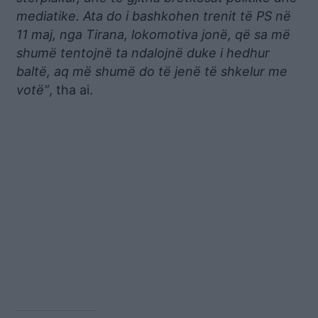
mediatike. Ata do i bashkohen trenit të PS në
11 maj, nga Tirana, lokomotiva jonë, që sa më
shumë tentojnë ta ndalojnë duke i hedhur
baltë, aq më shumë do të jenë të shkelur me
votë”
, tha ai.