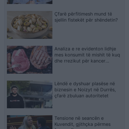
territoriale
Çfarë përfitimesh mund të
sjellin fistekët për shëndetin?
Analiza e re evidenton lidhje
mes konsumit të mishit të kuq
dhe rrezikut për kancer
pankreatik
Lëndë e dyshuar plasëse në
biznesin e Noizyt në Durrës,
çfarë zbuluan autoritetet
Tensione në seancën e
Kuvendit, gjithçka përmes