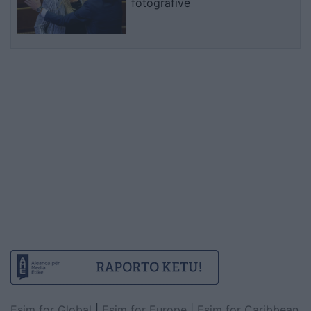
fotografive
Esim for Global
|
Esim for Europe
|
Esim for Caribbean