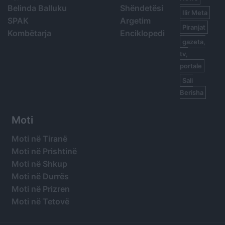
Belinda Balluku
Shëndetësi
Ilir Meta
SPAK
Argetim
Piranjat
Kombëtarja
Enciklopedi
gazeta,
tv,
portale
Sali
Berisha
Moti
Moti në Tiranë
Moti në Prishtinë
Moti në Shkup
Moti në Durrës
Moti në Prizren
Moti në Tetovë