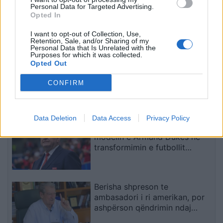
Personal Data for Targeted Advertising.
të përfundonte me vrasje,
konstatojnë 1.100 shkelje
Opted In
kapet 31-vjeçari me
deri në 230 km/h, Hita
kallashnikov
inspekton kontrollet në
I want to opt-out of Collection, Use,
Retention, Sale, and/or Sharing of my
terren
të fundit
Personal Data that Is Unrelated with the
Purposes for which it was collected.
Opted Out
KDI: Moskonstituimi i Kuvendit
brenda afatit 30-ditor ngre
CONFIRM
pikëpyetje kushtetuese për
hapat e ardhshëm
Data Deletion
Data Access
Privacy Policy
Media italiane vlerëson
modelin e Armand Dukës në
transformimin e futbollit
shqiptar
Berisha shpreson te
ambasadori i ri amerikan, por
ashpërson qëndrimin ndaj
SPAK-ut dhe reformës