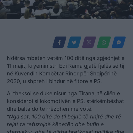
Ndërsa mbeten vetëm 100 ditë nga zgjedhjet e
11 majit, kryeministri Edi Rama gjatë fjalës së tij
në Kuvendin Kombëtar Rinor për Shqipërinë
2030, u shpreh i bindur në fitore e PS.
Ai theksoi se duke nisur nga Tirana, të cilën e
konsideroi si lokomotivën e PS, stërkëmbëshat
dhe balta do të rrëzohen me votë.
“Nga sot, 100 ditë do t’i bëjnë të rinjtë dhe të
rejat ta refuzojnë kënetën dhe bufin e
stërplakur, dhe të gjitha bretkosat politike dhe