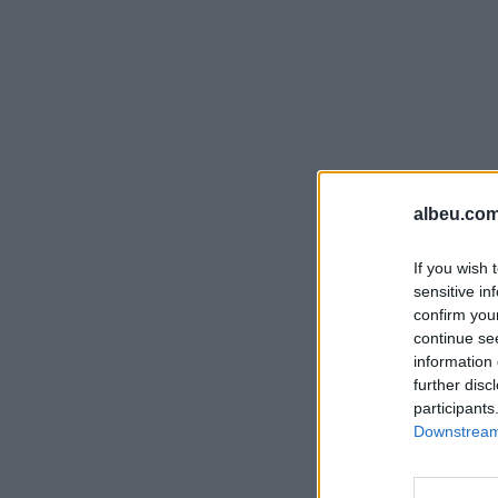
albeu.com
If you wish 
sensitive in
confirm you
continue se
information 
further disc
participants
Downstream 