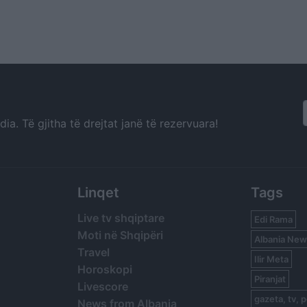
a. Të gjitha të drejtat janë të rezervuara!
Linqet
Tags
Live tv shqiptare
Edi Rama
Moti në Shqipëri
Albania New
Travel
Ilir Meta
Horoskopi
Piranjat
Livescore
gazeta, tv, p
News from Albania