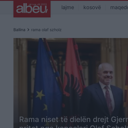
lajme
kosovë
maqed
keyboard_arrow_right
Ballina
rama olaf szholz
Rama niset të dielën drejt Gjer