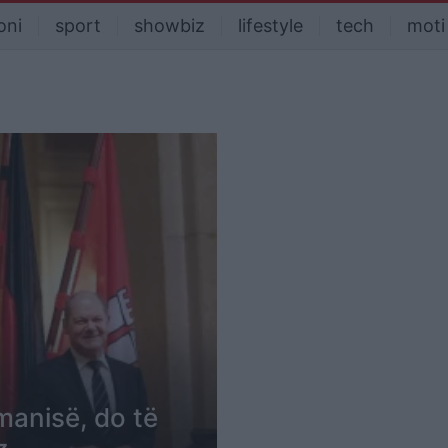
oni
sport
showbiz
lifestyle
tech
moti
manisë, do të