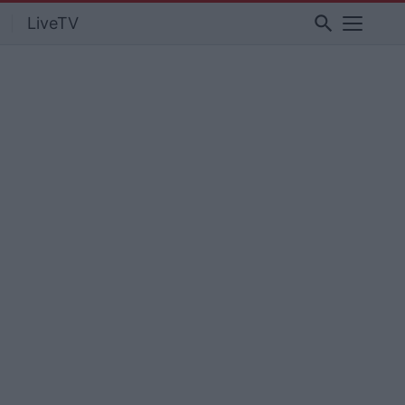
search
LiveTV