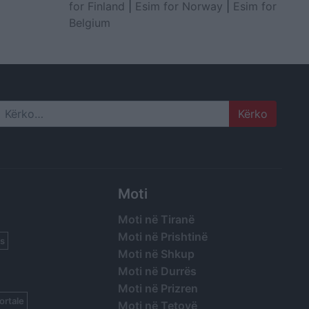
for Finland
|
Esim for Norway
|
Esim for
Belgium
Search
Moti
Moti në Tiranë
Moti në Prishtinë
s
Moti në Shkup
Moti në Durrës
Moti në Prizren
ortale
Moti në Tetovë