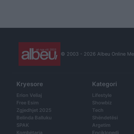
© 2003 -
2026 Albeu Online Medi
Kryesore
Kategori
Erion Veliaj
Lifestyle
Free Esim
Showbiz
Zgjedhjet 2025
Tech
Belinda Balluku
Shëndetësi
SPAK
Argetim
Kombëtarja
Enciklopedi