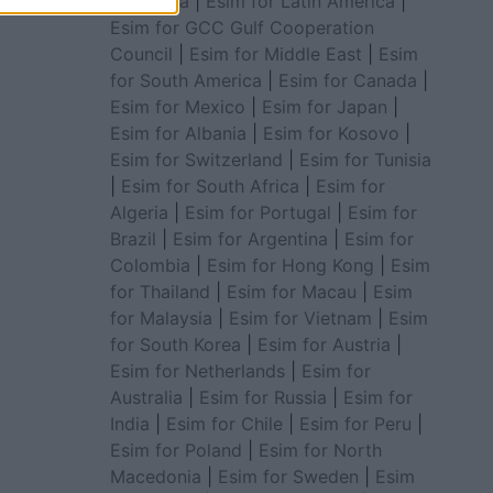
for Africa
|
Esim for Latin America
|
Esim for GCC Gulf Cooperation
Council
|
Esim for Middle East
|
Esim
for South America
|
Esim for Canada
|
Esim for Mexico
|
Esim for Japan
|
Esim for Albania
|
Esim for Kosovo
|
Esim for Switzerland
|
Esim for Tunisia
|
Esim for South Africa
|
Esim for
Algeria
|
Esim for Portugal
|
Esim for
Brazil
|
Esim for Argentina
|
Esim for
Colombia
|
Esim for Hong Kong
|
Esim
for Thailand
|
Esim for Macau
|
Esim
for Malaysia
|
Esim for Vietnam
|
Esim
for South Korea
|
Esim for Austria
|
Esim for Netherlands
|
Esim for
Australia
|
Esim for Russia
|
Esim for
India
|
Esim for Chile
|
Esim for Peru
|
Esim for Poland
|
Esim for North
Macedonia
|
Esim for Sweden
|
Esim