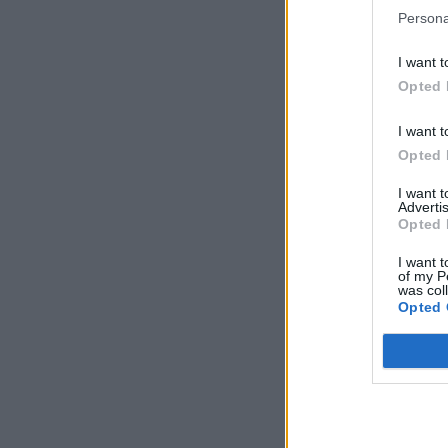
Persona
I want t
Opted 
I want t
Opted 
I want 
Advertis
Opted 
I want t
of my P
was col
Opted 