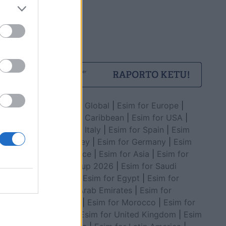
Esim for Global
|
Esim for Europe
|
Esim for Caribbean
|
Esim for USA
|
Esim for Italy
|
Esim for Spain
|
Esim
for Turkey
|
Esim for Germany
|
Esim
for Greece
|
Esim for Asia
|
Esim for
World Cup 2026
|
Esim for Saudi
Arabia
|
Esim for Egypt
|
Esim for
United Arab Emirates
|
Esim for
Balkans
|
Esim for Morocco
|
Esim for
China
|
Esim for United Kingdom
|
Esim