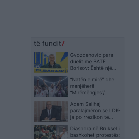
të fundit
Gvozdenovic para
duelit me BATE
Borisov: Është një
skuadër me emër, por
“Natën e mirë” dhe
Elbasani do të japë
menjëherë
maksimumin për një
“Mirëmëngjes”/
rezultat pozitiv
Postimi që bëri virale
Adem Salihaj
Anglinë pas triumfit
paralajmëron se LDK-
në Kupën e Botës
ja po rrezikon të
2026
shkojë drejt
Diaspora në Bruksel i
shkatërrimit
bashkohet protestës: