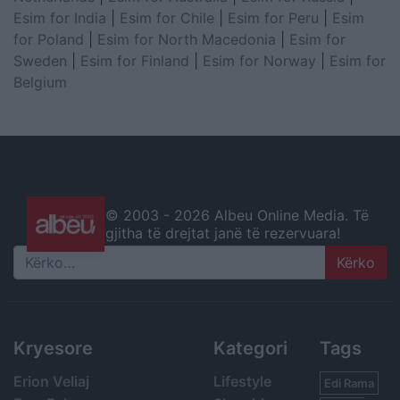
Esim for India
|
Esim for Chile
|
Esim for Peru
|
Esim
for Poland
|
Esim for North Macedonia
|
Esim for
Sweden
|
Esim for Finland
|
Esim for Norway
|
Esim for
Belgium
© 2003 -
2026 Albeu Online Media. Të
gjitha të drejtat janë të rezervuara!
Search
Kryesore
Kategori
Tags
Erion Veliaj
Lifestyle
Edi Rama