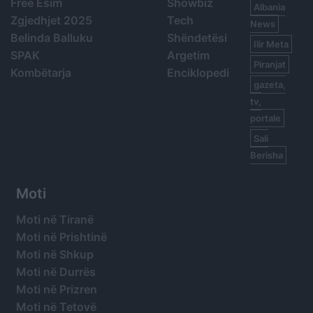
Free Esim
Showbiz
Albania
Zgjedhjet 2025
Tech
News
Belinda Balluku
Shëndetësi
Ilir Meta
SPAK
Argetim
Piranjat
Kombëtarja
Enciklopedi
gazeta,
tv,
portale
Sali
Berisha
Moti
Moti në Tiranë
Moti në Prishtinë
Moti në Shkup
Moti në Durrës
Moti në Prizren
Moti në Tetovë