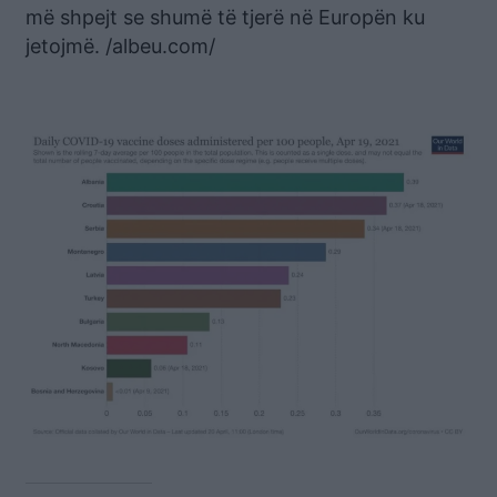
më shpejt se shumë të tjerë në Europën ku
jetojmë. /albeu.com/