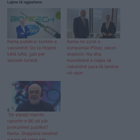
Lajme të ngjashme:
Rama publikon kurbën e
Rama në zyrat e
vaksinimit: Do ta fitojmë
kompanisë Pfizer, takon
këtë luftë, gati për
drejtorin: Na dha
sezonin turistik
mundësinë e nisjes së
vaksinimit para të tjerëve
në rajon
“Së shpejti marrim
raportin e BE-së për
prokurimet publike”/
Rama: Shqipëria renditet
e para në rajon për