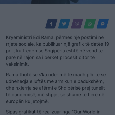
Kryeministri Edi Rama, përmes një postimi në
rrjete sociale, ka publikuar një grafik të datës 19
prill, ku tregon se Shqipëria është në vend të
parë në rajon sa i përket procesit ditor të
vaksinimit.
Rama thotë se s’ka nder më të madh për të se
udhëheqja e luftës me armikun e padukshëm,
dhe nxjerrja së afërmi e Shqipërisë prej tunelit
të pandemisë, më shpjet se shumë të tjerë në
europën ku jetojmë.
Sipas grafikut të realizuar nga “Our World in