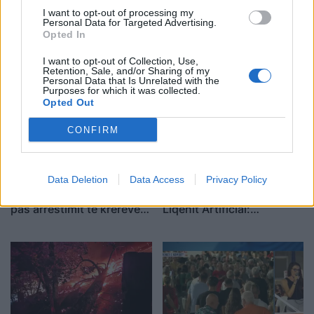
I want to opt-out of processing my
Aksident fatal në Durrës,
Kërcënim me bombë në
Personal Data for Targeted Advertising.
makina përplas për vdekje
Milano, gjashtë qendra
Opted In
këmbësorin; drejtuesi
tregtare zbrazen pas
I want to opt-out of Collection, Use,
shoqërohet në polici
mesazhit me email
Retention, Sale, and/or Sharing of my
Personal Data that Is Unrelated with the
Purposes for which it was collected.
Opted Out
CONFIRM
SHBA ndal përkohësisht
Protesta e 67-të,
Data Deletion
Data Access
Privacy Policy
avokadot nga Meksika
qytetarët marshojnë drejt
pas arrestimit të krerëve
Liqenit Artificial:
të grupeve kriminale
“Shqipëria meriton
revolucion”