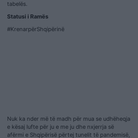
tabelës.
Statusi i Ramës
#KrenarpërShqipërinë
Nuk ka nder më të madh për mua se udhëheqja
e kësaj lufte për ju e me ju dhe nxjerrja së
afërmi e Shqipërisë përtej tunelit të pandemisë,