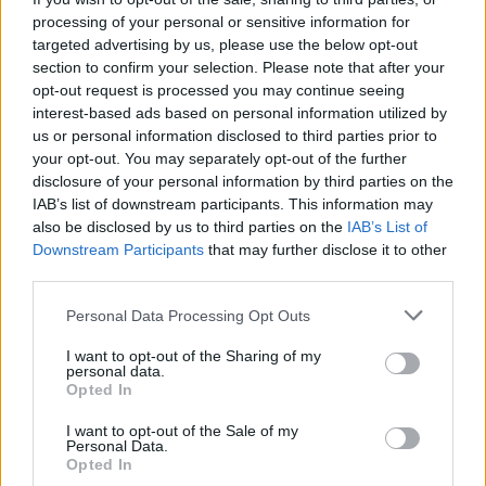
processing of your personal or sensitive information for
targeted advertising by us, please use the below opt-out
section to confirm your selection. Please note that after your
opt-out request is processed you may continue seeing
interest-based ads based on personal information utilized by
us or personal information disclosed to third parties prior to
your opt-out. You may separately opt-out of the further
disclosure of your personal information by third parties on the
IAB’s list of downstream participants. This information may
also be disclosed by us to third parties on the
IAB’s List of
Downstream Participants
that may further disclose it to other
Eric Wendt konfirmohet
Futbolli librazhdas në zi,
third parties.
nga Senati si ambasador i
ndahet nga jeta Besnik
SHBA-së në Shqipëri,
Çota, ish-kapiten dhe ish-
Personal Data Processing Opt Outs
emërimi pret firmën e
trajner i Sopotit
I want to opt-out of the Sharing of my
Trump
personal data.
Opted In
I want to opt-out of the Sale of my
Personal Data.
Opted In