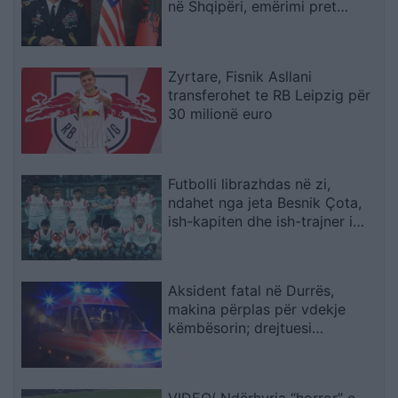
në Shqipëri, emërimi pret
firmën e Trump
Zyrtare, Fisnik Asllani
transferohet te RB Leipzig për
30 milionë euro
Futbolli librazhdas në zi,
ndahet nga jeta Besnik Çota,
ish-kapiten dhe ish-trajner i
Sopotit
Aksident fatal në Durrës,
makina përplas për vdekje
këmbësorin; drejtuesi
shoqërohet në polici