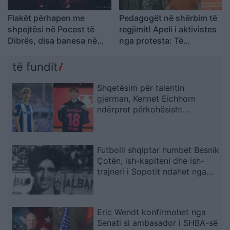
Flakët përhapen me
Pedagogët në shërbim të
shpejtësi në Pocest të
regjimit! Apeli i aktivistes
Dibrës, disa banesa në
nga protesta: Të
rrezik
bashkohemi për
Shqipërinë që meritojmë
të fundit
Shqetësim për talentin
gjerman, Kennet Eichhorn
ndërpret përkohësisht
karrierën për arsye
shëndetësore
Futbolli shqiptar humbet Besnik
Çotën, ish-kapiteni dhe ish-
trajneri i Sopotit ndahet nga
jeta në moshën 56-vjeçare
Eric Wendt konfirmohet nga
Senati si ambasador i SHBA-së