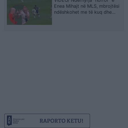
VIDEO/ Ndërhyrja “horror” e
Enea Mihajt në MLS, mbrojtësi
ndëshkohet me të kuq dhe
gjobë