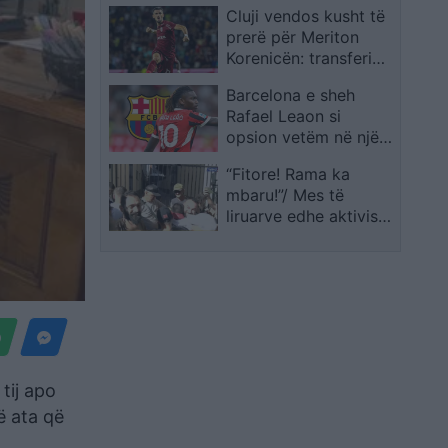
Cluji vendos kusht të
prerë për Meriton
Korenicën: transferimi
vetëm për 2 milionë
Barcelona e sheh
euro
Rafael Leaon si
opsion vetëm në një
skenar të caktuar
“Fitore! Rama ka
mbaru!”/ Mes të
liruarve edhe aktivisti
Gent Progni
tij apo
ë ata që