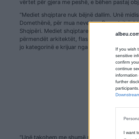
vërtet për gjera me peshë, e bëhen pastaj obj
“Mediet shqiptare nuk bëjnë dallim. Unë midis
Domethënë, për mua neveria e Report-it ësht
Shqipëri. Mediet shqiptare nuk janë një argum
albeu.com
përmendët arkitektët, flas me dikë që përfaqë
jo kategorinë e krijuar nga Enver Hoxha”, sht
If you wish 
sensitive in
confirm you
continue se
information 
further disc
participants
Downstream 
Persona
I want t
“Unë takohem me shumë njerëz dhe unë mbaj p