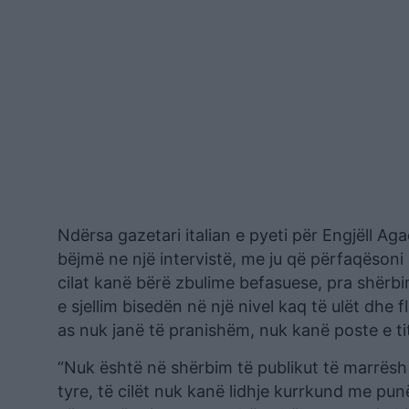
Ndërsa gazetari italian e pyeti për Engjëll A
bëjmë ne një intervistë, me ju që përfaqësoni
cilat kanë bërë zbulime befasuese, pra shërbi
e sjellim bisedën në një nivel kaq të ulët dhe 
as nuk janë të pranishëm, nuk kanë poste e tit
“Nuk është në shërbim të publikut të marrësh 
tyre, të cilët nuk kanë lidhje kurrkund me pun