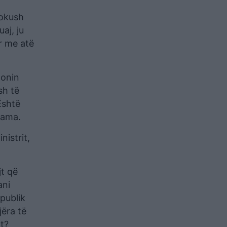
dokush
aj, ju
ar me atë
lonin
sh të
Është
Rama.
nistrit,
jt që
ani
publik
jëra të
at?