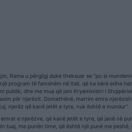
gaçin, Rama u përgjigj duke theksuar se “po si mundemi
 një program të famshëm në Itali, që ka bërë edhe het
mi publik, dhe me mua që jam Kryeministri i Shqipërisë
flasim për njerëzit. Domethënë, marrim emra njerëzish,
uj, njerëz që kanë jetët e tyre, nuk është e mundur”.
emrat e njerëzve, që kanë jetët e tyre, që janë në pu
ën tuaj, me punën time, që është një punë me peshë, k