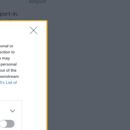
Belgium
port-in.
tu në
anelli,
sonal or
ection to
ou may
 personal
out of the
 downstream
B’s List of
rsonat