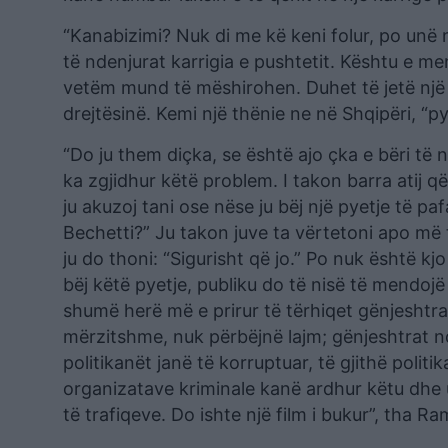
“Kanabizimi? Nuk di me kë keni folur, po unë 
të ndenjurat karrigia e pushtetit. Kështu e m
vetëm mund të mëshirohen. Duhet të jetë një 
drejtësinë. Kemi një thënie ne në Shqipëri, “p
“Do ju them diçka, se është ajo çka e bëri të 
ka zgjidhur këtë problem. I takon barra atij q
ju akuzoj tani ose nëse ju bëj një pyetje të p
Bechetti?” Ju takon juve ta vërtetoni apo më 
ju do thoni: “Sigurisht që jo.” Po nuk është k
bëj këtë pyetje, publiku do të nisë të mendojë
shumë herë më e prirur të tërhiqet gënjeshtra
mërzitshme, nuk përbëjnë lajm; gënjeshtrat nd
politikanët janë të korruptuar, të gjithë politi
organizatave kriminale kanë ardhur këtu dhe 
të trafiqeve. Do ishte një film i bukur”, tha Ra