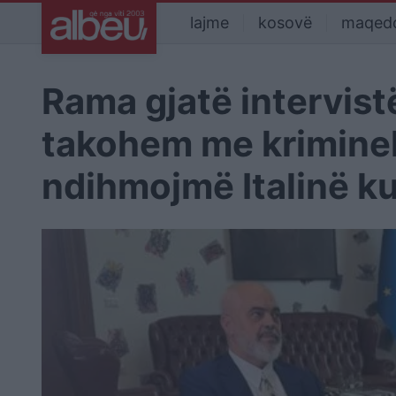
lajme
kosovë
maqed
Rama gjatë intervist
takohem me kriminelë
ndihmojmë Italinë kur