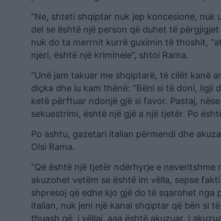
“Ne, shteti shqiptar nuk jep koncesione, nuk u
del se është një person që duhet të përgjigjet 
nuk do ta merrnit kurrë guximin të thoshit, “a
njeri, është një kriminele”, shtoi Rama.
“Unë jam takuar me shqiptarë, të cilët kanë a
diçka dhe iu kam thënë: “Bëni si të doni, ligj
ketë përftuar ndonjë gjë si favor. Pastaj, nëse 
sekuestrimi, është një gjë a një tjetër. Po ës
Po ashtu, gazetari italian përmendi dhe akuzat 
Olsi Rama.
“Që është një tjetër ndërhyrje e neveritshme në
akuzohet vetëm se është im vëlla, sepse fakti 
shpresoj që edhe kjo gjë do të sqarohet nga p
italian, nuk jeni një kanal shqiptar që bën si të
thuash që, i vëllai, aaa është akuzuar. I akuzu