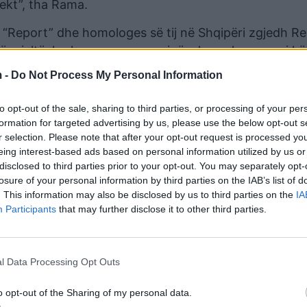
ekt”, tha Rama.
 “Report” dhe homologes së tij në Shqipëri zgjedh Re
ë mjaltë, krahasuar me neverinë e homologes suaj kë
ent për këtë. Unë, kur flas me ju, duke qenë se më
 -
Do Not Process My Personal Information
son kategorinë që, le të themi, është krijuar nga Mont
oi Rama.
to opt-out of the sale, sharing to third parties, or processing of your per
formation for targeted advertising by us, please use the below opt-out s
r selection. Please note that after your opt-out request is processed y
eing interest-based ads based on personal information utilized by us or
disclosed to third parties prior to your opt-out. You may separately opt-
losure of your personal information by third parties on the IAB’s list of
. This information may also be disclosed by us to third parties on the
IA
Participants
that may further disclose it to other third parties.
l Data Processing Opt Outs
o opt-out of the Sharing of my personal data.
ërgjegjësi për atë që bëj vetë dhe për atë çfarë pe