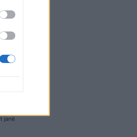
j punën
ë ju
o? Ju
të i
mënyra
oj
, sepse
përdorur
 Pra,
sepse
t janë