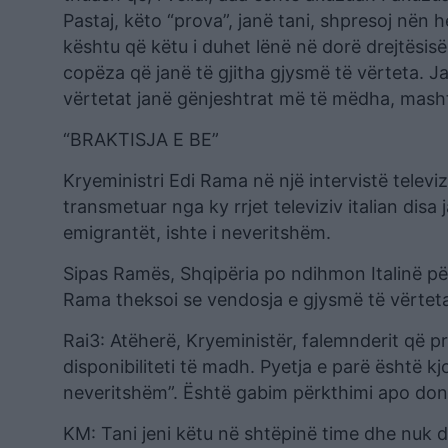
Pastaj, këto “prova”, janë tani, shpresoj nën h
kështu që këtu i duhet lënë në dorë drejtësisë
copëza që janë të gjitha gjysmë të vërteta. J
vërtetat janë gënjeshtrat më të mëdha, mash
“BRAKTISJA E BE”
Kryeministri Edi Rama në një intervistë televiz
transmetuar nga ky rrjet televiziv italian disa
emigrantët, ishte i neveritshëm.
Sipas Ramës, Shqipëria po ndihmon Italinë pë
Rama theksoi se vendosja e gjysmë të vërteta
Rai3: Atëherë, Kryeministër, falemnderit që p
disponibiliteti të madh. Pyetja e parë është kj
neveritshëm”. Është gabim përkthimi apo donit
KM: Tani jeni këtu në shtëpinë time dhe nuk do