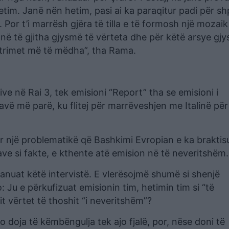
etim. Janë nën hetim, pasi ai ka paraqitur padi për shp
. Por t’i marrësh gjëra të tilla e të formosh një mozai
anë të gjitha gjysmë të vërteta dhe për këtë arsye gj
trimet më të mëdha”, tha Rama.
ive në Rai 3, tek emisioni “Report” tha se emisioni i
 javë më parë, ku flitej për marrëveshjen me Italinë për
r një problematikë që Bashkimi Evropian e ka braktisu
ve si fakte, e kthente atë emision në të neveritshëm.
ranuat këtë intervistë. E vlerësojmë shumë si shenjë
o: Ju e përkufizuat emisionin tim, hetimin tim si “të
 vërtet të thoshit “i neveritshëm”?
 doja të këmbëngulja tek ajo fjalë, por, nëse doni të