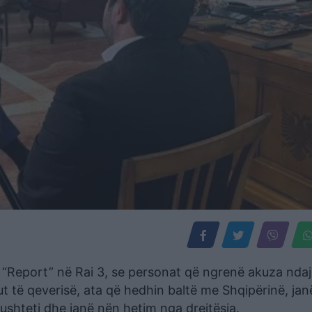
t “Report” në Rai 3, se personat që ngrenë akuza ndaj 
t të qeverisë, ata që hedhin baltë me Shqipërinë, jan
pushteti dhe janë nën hetim nga drejtësia.