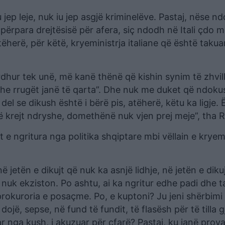
 jep leje, nuk iu jep asgjë kriminelëve. Pastaj, nëse n
përpara drejtësisë për afera, siç ndodh në Itali çdo mu
tëherë, për këtë, kryeministrja italiane që është taku
rdhur tek unë, më kanë thënë që kishin synim të zhvil
i dhe rrugët janë të qarta”. Dhe nuk me duket që ndoku
del se dikush është i bërë pis, atëherë, këtu ka ligje. 
htë krejt ndryshe, domethënë nuk vjen prej meje”, tha 
e ngritura nga politika shqiptare mbi vëllain e kryemi
 jetën e dikujt që nuk ka asnjë lidhje, në jetën e diku
nuk ekziston. Po ashtu, ai ka ngritur edhe padi dhe t
rokuroria e posaçme. Po, e kuptoni? Ju jeni shërbimi 
 dojë, sepse, në fund të fundit, të flasësh për të tilla g
ar nga kush, i akuzuar për çfarë? Pastaj, ku janë prov