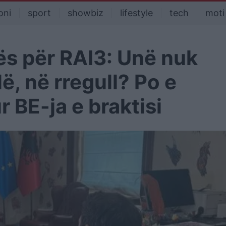
oni
sport
showbiz
lifestyle
tech
moti
ës për RAI3: Unë nuk
, në rregull? Po e
 BE-ja e braktisi