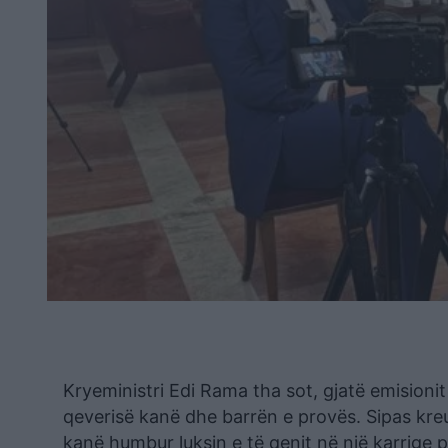
Kryeministri Edi Rama tha sot, gjatë emisioni
qeverisë kanë dhe barrën e provës. Sipas kreu
kanë humbur luksin e të qenit në një karrige 