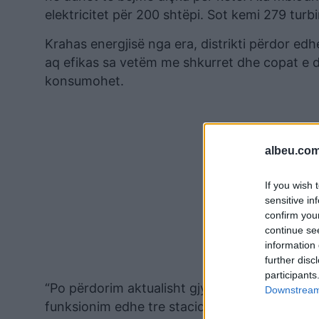
elektricitet për 200 shtëpi. Sot kemi 279 turbi
Krahas energjisë nga era, distrikti përdor ed
aq efikas sa vetëm me shkurret dhe copat e d
konsumohet.
albeu.com
If you wish 
sensitive in
confirm you
continue se
information 
further disc
participants
“Po përdorim aktualisht gjysmat e mbetjeve. 
Downstream 
funksionim edhe tre stacione të tjera nxehtës