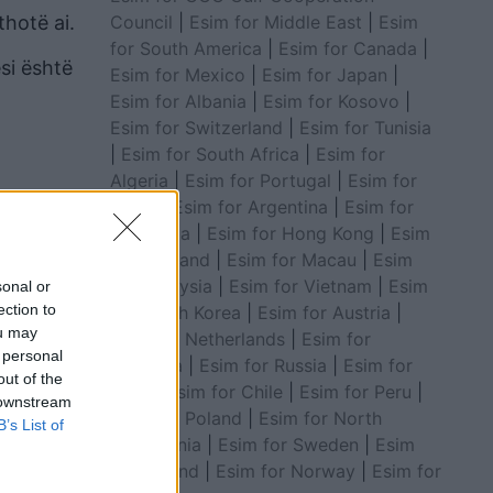
Council
|
Esim for Middle East
|
Esim
thotë ai.
for South America
|
Esim for Canada
|
si është
Esim for Mexico
|
Esim for Japan
|
Esim for Albania
|
Esim for Kosovo
|
Esim for Switzerland
|
Esim for Tunisia
|
Esim for South Africa
|
Esim for
Algeria
|
Esim for Portugal
|
Esim for
Brazil
|
Esim for Argentina
|
Esim for
Colombia
|
Esim for Hong Kong
|
Esim
for Thailand
|
Esim for Macau
|
Esim
for Malaysia
|
Esim for Vietnam
|
Esim
sonal or
ection to
for South Korea
|
Esim for Austria
|
ou may
Esim for Netherlands
|
Esim for
 personal
Australia
|
Esim for Russia
|
Esim for
out of the
India
|
Esim for Chile
|
Esim for Peru
|
 downstream
Esim for Poland
|
Esim for North
B’s List of
Macedonia
|
Esim for Sweden
|
Esim
inim në
for Finland
|
Esim for Norway
|
Esim for
tacione.