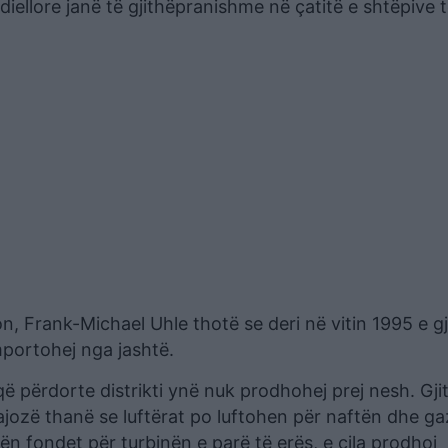
iellore janë të gjithëpranishme në çatitë e shtëpive 
on, Frank-Michael Uhle thotë se deri në vitin 1995 e gj
mportohej nga jashtë.
 që përdorte distrikti ynë nuk prodhohej prej nesh. Gj
rajozë thanë se luftërat po luftohen për naftën dhe g
n fondet për turbinën e parë të erës, e cila prodhoi