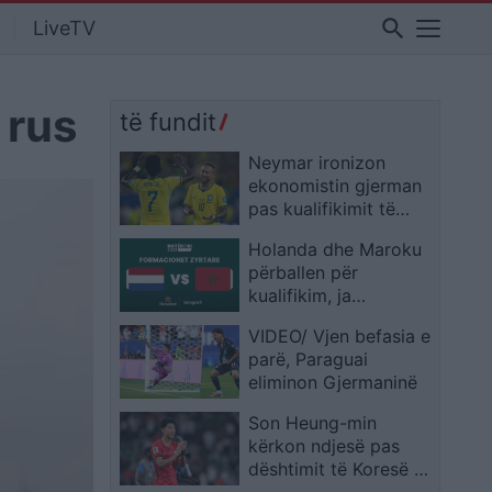
search
LiveTV
 rus
të fundit
Neymar ironizon
ekonomistin gjerman
pas kualifikimit të
Brazilit: Provoje sërish
Holanda dhe Maroku
në Botërorin e
përballen për
ardhshëm
kualifikim, ja
formacionet zyrtare
VIDEO/ Vjen befasia e
parë, Paraguai
eliminon Gjermaninë
Son Heung-min
kërkon ndjesë pas
dështimit të Koresë së
Jugut: E pamundur të