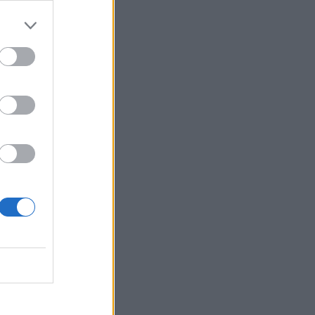
Belgium
 rajonit
on.
avën e
isë.
a./VOA/
rëndimore
matike