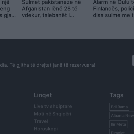
 një
Sulmet pakistaneze në
Alarm në Oulu t
peng
Afganistan lënë 28 të
Finlandës, polic
s gjatë
vdekur, talebanët i
disa sulme me t
quajnë “akt frikacak”
emigrantëve d
për të njëjtin au
a. Të gjitha të drejtat janë të rezervuara!
Linqet
Tags
Live tv shqiptare
Edi Rama
Moti në Shqipëri
Albania New
Travel
Ilir Meta
Horoskopi
Piranjat