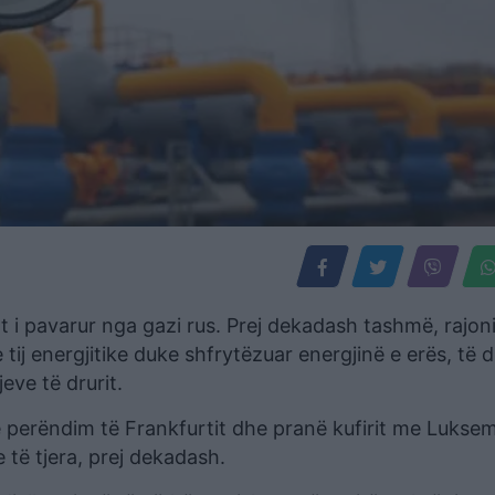
 i pavarur nga gazi rus. Prej dekadash tashmë, rajon
ij energjitike duke shfrytëzuar energjinë e erës, të die
eve të drurit.
 perëndim të Frankfurtit dhe pranë kufirit me Lukse
 të tjera, prej dekadash.