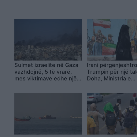
Sulmet izraelite në Gaza
Irani përgënjeshtr
vazhdojnë, 5 të vrarë,
Trumpin për një ta
mes viktimave edhe një
Doha, Ministria e
fëmijë
Jashtme: Nuk ka
bisedime me SHB
nesër