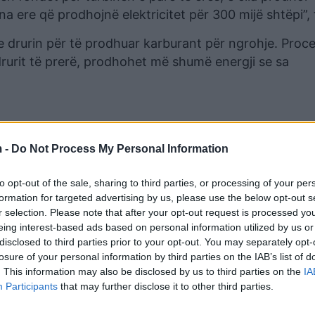
na ere që prodhojnë elektricitet për 300 mijë shtëpi”, 
he drurin për të prodhuar karburant për ngrohje. Proce
rurit të prerë, prodhohet më shumë energji se sa
 -
Do Not Process My Personal Information
to opt-out of the sale, sharing to third parties, or processing of your per
formation for targeted advertising by us, please use the below opt-out s
r selection. Please note that after your opt-out request is processed y
eing interest-based ads based on personal information utilized by us or
disclosed to third parties prior to your opt-out. You may separately opt-
losure of your personal information by third parties on the IAB’s list of
. This information may also be disclosed by us to third parties on the
IA
Nëse do të donim t’i përpunonim të gjitha, mund të v
Participants
that may further disclose it to other third parties.
ie. Pra, teorikisht mund të funksiononim me gjashtë s