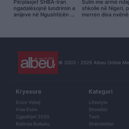
Përplasjet SHBA-Iran
Sulm me armë ndaj
ngadalësojnë lundrimin e
shkolle në Nigeri, 
anijeve në Ngushticën e
merren disa nxënë
Hormuzit
provimeve
© 2003 -
2026 Albeu Online Medi
Kryesore
Kategori
Erion Veliaj
Lifestyle
Free Esim
Showbiz
Zgjedhjet 2025
Tech
Belinda Balluku
Shëndetësi