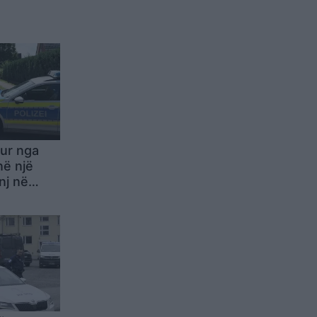
ur nga
në një
nj në
anisë