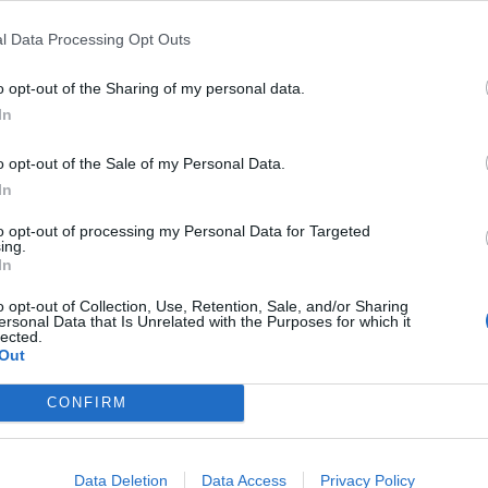
litra karburant për ngrohje. Pra, me 100 mijë banorët e
sonim në vit dy milionë litra karburant për ngrohje
l Data Processing Opt Outs
renz, menaxher i përpunimit të mbetjeve në këtë raj
o opt-out of the Sharing of my personal data.
nin Rhein-Hunsrueck, Kancelari Olaf Scholz premtoi j
In
het t’i përballojnë të vetëm kostot e rritura të energj
o opt-out of the Sale of my Personal Data.
batohen për të mbrojtur familjet me të ardhura të ulët
In
to opt-out of processing my Personal Data for Targeted
ing.
In
o opt-out of Collection, Use, Retention, Sale, and/or Sharing
ersonal Data that Is Unrelated with the Purposes for which it
lected.
Out
CONFIRM
së për shkëputjen e varësisë së
Kancelari gjerman: Sanksionet pe
Data Deletion
Data Access
Privacy Policy
 energjia ruse
ndaj Rusisë do të kenë efekte dra