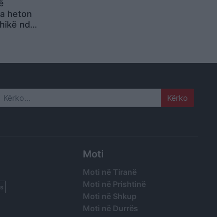
ë
ia heton
hikë ndaj
he dyshon
tor
Search
Moti
Moti në Tiranë
Moti në Prishtinë
s
Moti në Shkup
Moti në Durrës