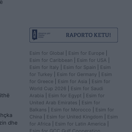
të
Esim for Global
|
Esim for Europe
|
Esim for Caribbean
|
Esim for USA
|
Esim for Italy
|
Esim for Spain
|
Esim
for Turkey
|
Esim for Germany
|
Esim
for Greece
|
Esim for Asia
|
Esim for
World Cup 2026
|
Esim for Saudi
ithë
Arabia
|
Esim for Egypt
|
Esim for
United Arab Emirates
|
Esim for
Balkans
|
Esim for Morocco
|
Esim for
ithçka
China
|
Esim for United Kingdom
|
Esim
azin dhe
for Africa
|
Esim for Latin America
|
Esim for GCC Gulf Cooperation