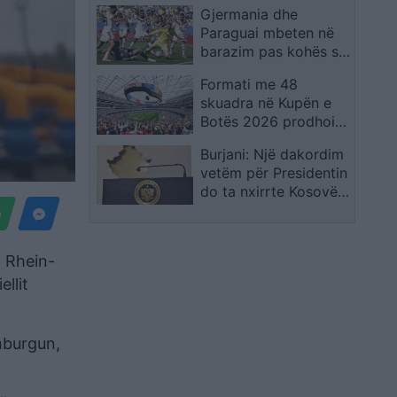
Gjermania dhe
shpreh dhimbjen që
Paraguai mbeten në
ndiejmë
barazim pas kohës së
rregullt, kualifikimi
Formati me 48
vendoset në
skuadra në Kupën e
vazhdime
Botës 2026 prodhoi
rrëfime të veçanta,
Burjani: Një dakordim
por favoritët mbetën
vetëm për Presidentin
thuajse të paprekur
do ta nxirrte Kosovën
nga ngërçi politik
i Rhein-
llit
mburgun,