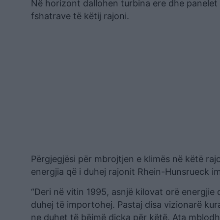
Në horizont dallohen turbina ere dhe panelet d
fshatrave të këtij rajoni.
Përgjegjësi për mbrojtjen e klimës në këtë raj
energjia që i duhej rajonit Rhein-Hunsrueck i
“Deri në vitin 1995, asnjë kilovat orë energjie
duhej të importohej. Pastaj disa vizionarë ku
ne duhet të bëjmë diçka për këtë. Ata mblodhë