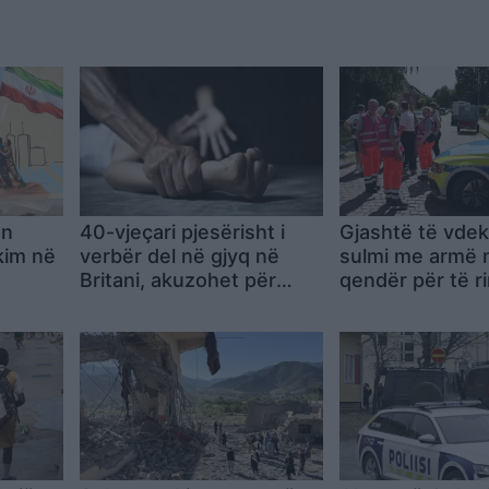
on
40-vjeçari pjesërisht i
Gjashtë të vdek
kim në
verbër del në gjyq në
sulmi me armë 
Britani, akuzohet për
qendër për të ri
vrasjen e dy punonjëseve
Stade të Gjerm
A-në
të seksit dhe
përdhunimin e një gruaje
tjetër