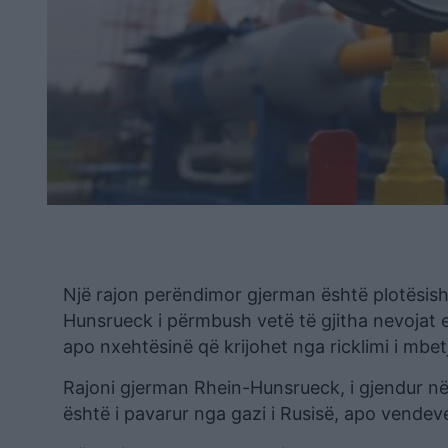
Një rajon perëndimor gjerman është plotësisht
Hunsrueck i përmbush vetë të gjitha nevojat e t
apo nxehtësinë që krijohet nga ricklimi i mbetj
Rajoni gjerman Rhein-Hunsrueck, i gjendur në
është i pavarur nga gazi i Rusisë, apo vendeve