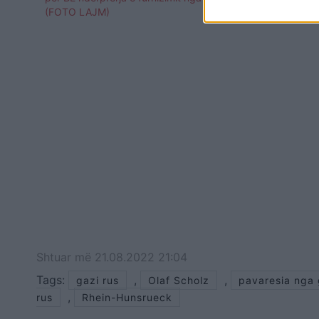
(FOTO LAJM)
Shtuar
më
21.08.2022 21:04
Tags:
,
,
gazi rus
Olaf Scholz
pavaresia nga 
,
rus
Rhein-Hunsrueck