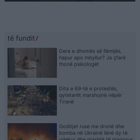
të fundit
Dera e dhomës së fëmijës,
hapur apo mbyllur? Ja çfarë
thonë psikologët
Dita e 69-të e protestës,
qytetarët marshojnë nëpër
Tiranë
Goditjet ruse me dronë dhe
bomba në Ukrainë lënë dy të
vdekur dhe gjashtë të plagosur