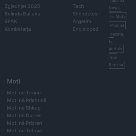
Albania
Zgjedhjet 2025
Tech
News
Belinda Balluku
Shëndetësi
Ilir Meta
SPAK
Argetim
Piranjat
Kombëtarja
Enciklopedi
gazeta,
tv,
portale
Sali
Berisha
Moti
Moti në Tiranë
Moti në Prishtinë
Moti në Shkup
Moti në Durrës
Moti në Prizren
Moti në Tetovë