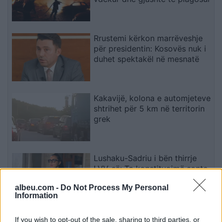
Rrustemi kërkon marrëveshje
për presidentin: Kosovës nuk i
duhet spektakël në mesnatë
Kakavijë, kolona e automjeteve
shtrihet për 5 km në territorin
grek
Lushaku-Sadriu i bën thirrje
LVV-së: Ta konstituojmë sonte
Kuvendin
albeu.com -
Do Not Process My Personal
Information
Kadrijaj: Seanca e
If you wish to opt-out of the sale, sharing to third parties, or