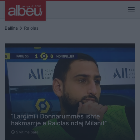
keyboard_arrow_right
Ballina
Raiolas
“Largimi i Donnarummës ishte
hakmarrje e Raiolas ndaj Milanit”
5 vit me parë
schedule