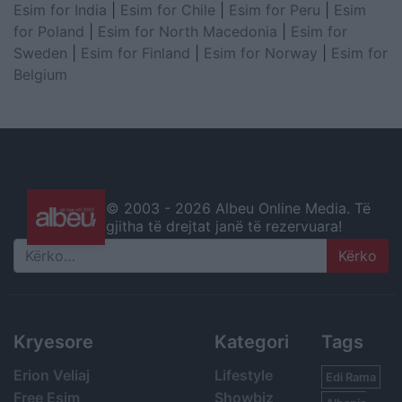
Esim for India
|
Esim for Chile
|
Esim for Peru
|
Esim
for Poland
|
Esim for North Macedonia
|
Esim for
Sweden
|
Esim for Finland
|
Esim for Norway
|
Esim for
Belgium
© 2003 -
2026 Albeu Online Media. Të
gjitha të drejtat janë të rezervuara!
Search
Kryesore
Kategori
Tags
Erion Veliaj
Lifestyle
Edi Rama
Free Esim
Showbiz