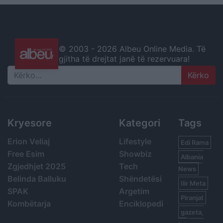
© 2003 -
2026 Albeu Online Media. Të
gjitha të drejtat janë të rezervuara!
Search
Kryesore
Kategori
Tags
Erion Veliaj
Lifestyle
Edi Rama
Free Esim
Showbiz
Albania
Zgjedhjet 2025
Tech
News
Belinda Balluku
Shëndetësi
Ilir Meta
SPAK
Argetim
Piranjat
Kombëtarja
Enciklopedi
gazeta,