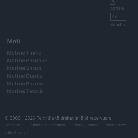
tv,
portale
Sali
Berisha
Moti
Moti në Tiranë
Moti në Prishtinë
Moti në Shkup
Moti në Durrës
Moti në Prizren
Moti në Tetovë
© 2003 -
2026 Të gjitha të drejtat janë të rezervuara!
Kontaktoni
Kushtet e Përdorimit
Privacy Policy
Powered by:
orihost.com