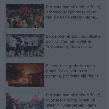
Protesta hyn në ditën e 70-të,
Arben Kola: Qëndresa do të
vijojë deri në shtator, edhe
diaspora do të angazhohet
Barcelona refuzon mundësinë
për transferimin e yllit të
Tottenhamit, Deco nuk e
miraton lëvizjen
Sulmet ruse godasin zonat
pranë Kievit, vriten tre
persona, përfshirë një fëmijë
Protesta hyn në ditën e 70-të,
qytetarët grumbullohen në
sheshin “Skënderbej”: Rama,