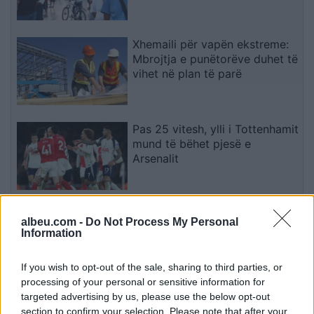
jep dorëheqjen!
Xhemaili për vapën ekstreme:
Mbrojtja e punëtorëve duhet të
vihet në plan të parë
Pas 25 vitesh, ylli i Tottenhamit
mund të bëhet pjesë e
Arsenalit
Ukraina arrin marrëveshje me
albeu.com -
Do Not Process My Personal
SHBA-në për furnizime mujore
Information
me raketa Patriot
If you wish to opt-out of the sale, sharing to third parties, or
processing of your personal or sensitive information for
targeted advertising by us, please use the below opt-out
section to confirm your selection. Please note that after your