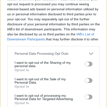
opt-out request is processed you may continue seeing
interest-based ads based on personal information utilized by
us or personal information disclosed to third parties prior to
your opt-out. You may separately opt-out of the further
disclosure of your personal information by third parties on the
IAB’s list of downstream participants. This information may
also be disclosed by us to third parties on the
IAB’s List of
Downstream Participants
that may further disclose it to other
third parties.
Personal Data Processing Opt Outs
I want to opt-out of the Sharing of my
personal data.
Opted In
I want to opt-out of the Sale of my
Esim for Global
|
Esim for Europe
|
Esim for Caribbean
Personal Data.
Opted In
|
Esim for USA
|
Esim for Italy
|
Esim for Spain
|
Esim
for Turkey
|
Esim for Germany
|
Esim for Greece
|
Esim
I want to opt-out of processing my
for Asia
|
Esim for World Cup 2026
|
Esim for Saudi
Personal Data for Targeted Advertising.
Opted In
Arabia
|
Esim for Egypt
|
Esim for United Arab