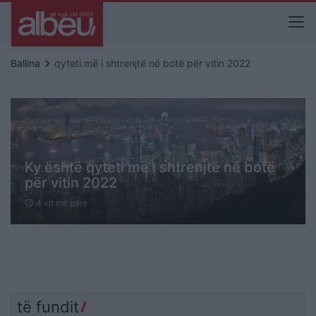
keyboard_arrow_right
Ballina
qyteti më i shtrenjtë në botë për vitin 2022
Ky është qyteti më i shtrenjtë në botë
për vitin 2022
4 vit me parë
schedule
të fundit