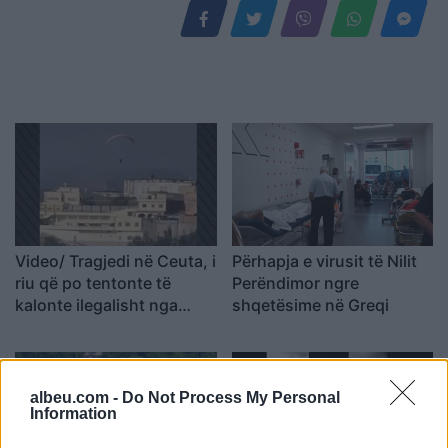
Video/ Tragjedi në Ceuta, i
Përhapja e virusit të Nilit
riu që po tentonte të
Perëndimor ngre
kalonte ilegalisht nga
shqetësime në Greqi
Maroku me parashutë bie
në det dhe vdes
albeu.com -
Do Not Process My Personal
Information