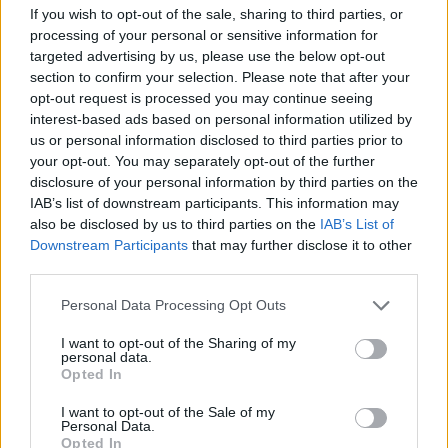
If you wish to opt-out of the sale, sharing to third parties, or
processing of your personal or sensitive information for
Apeli ndalon përkohësisht
Foto+Video/ SHBA hap
targeted advertising by us, please use the below opt-out
projektin 400 milionë
arkivin e UFO-ve, dalin
section to confirm your selection. Please note that after your
dollarësh për sallën e
dosje të tjera për objekte
opt-out request is processed you may continue seeing
vallëzimit në Shtëpinë e
misterioze dhe dukuri të
interest-based ads based on personal information utilized by
Bardhë
pashpjeguara
us or personal information disclosed to third parties prior to
your opt-out. You may separately opt-out of the further
disclosure of your personal information by third parties on the
IAB’s list of downstream participants. This information may
also be disclosed by us to third parties on the
IAB’s List of
Downstream Participants
that may further disclose it to other
third parties.
Tezja 82-vjeçare dhe nipi
Napoli, tezja dhe nipi
44-vjeçar gjenden pa jetë
gjenden pa jetë në
Personal Data Processing Opt Outs
në një banesë në Napoli
apartament, dyshohet se
kishin vdekur prej disa
I want to opt-out of the Sharing of my
personal data.
ditësh
Opted In
I want to opt-out of the Sale of my
Personal Data.
Opted In