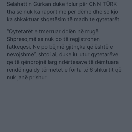
Selahattin Gürkan duke folur për CNN TÜRK
tha se nuk ka raportime për dëme dhe se kjo
ka shkaktuar shqetësim të madh te qytetarët.
“Qytetarët e tmerruar dolën në rrugë.
Shpresojmë se nuk do të regjistrohen
fatkeqësi. Ne po bëjmë gjithçka që është e
nevojshme”, shtoi ai, duke iu lutur qytetarëve
që të qëndrojnë larg ndërtesave të dëmtuara
rëndë nga dy tërmetet e forta të 6 shkurtit që
nuk janë prishur.