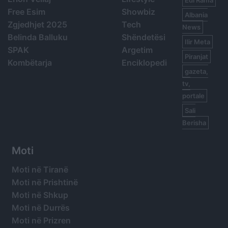
Free Esim
Showbiz
Albania
Zgjedhjet 2025
Tech
News
Belinda Balluku
Shëndetësi
Ilir Meta
SPAK
Argetim
Piranjat
Kombëtarja
Enciklopedi
gazeta,
tv,
portale
Sali
Berisha
Moti
Moti në Tiranë
Moti në Prishtinë
Moti në Shkup
Moti në Durrës
Moti në Prizren