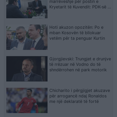
marrëveshje për postin e
Kryetarit të Kuvendit: PDK-së i
ofrohet një nga tri pozitat e
larta shtetërore
Hoti akuzon opozitën: Po e
mban Kosovën të bllokuar
vetëm për ta penguar Kurtin
Gjorgjievski: Trungjet e drunjve
të rrëzuar në Vodno do të
shndërrohen në park motorik
Chicharito i përgjigjet akuzave
për arrogancë ndaj Ronaldos
me një deklaratë të fortë