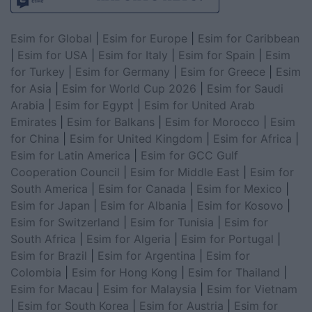
Esim for Global
|
Esim for Europe
|
Esim for Caribbean
|
Esim for USA
|
Esim for Italy
|
Esim for Spain
|
Esim
for Turkey
|
Esim for Germany
|
Esim for Greece
|
Esim
for Asia
|
Esim for World Cup 2026
|
Esim for Saudi
Arabia
|
Esim for Egypt
|
Esim for United Arab
Emirates
|
Esim for Balkans
|
Esim for Morocco
|
Esim
for China
|
Esim for United Kingdom
|
Esim for Africa
|
Esim for Latin America
|
Esim for GCC Gulf
Cooperation Council
|
Esim for Middle East
|
Esim for
South America
|
Esim for Canada
|
Esim for Mexico
|
Esim for Japan
|
Esim for Albania
|
Esim for Kosovo
|
Esim for Switzerland
|
Esim for Tunisia
|
Esim for
South Africa
|
Esim for Algeria
|
Esim for Portugal
|
Esim for Brazil
|
Esim for Argentina
|
Esim for
Colombia
|
Esim for Hong Kong
|
Esim for Thailand
|
Esim for Macau
|
Esim for Malaysia
|
Esim for Vietnam
|
Esim for South Korea
|
Esim for Austria
|
Esim for