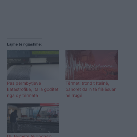
Lajme të ngjashme:
Pas përmbytjeve
Tërmeti trondit Italinë,
katastrofike, Italia goditet
banorët dalin të frikësuar
nga dy tërmete
në rrugë
Dy tërmete të godasin