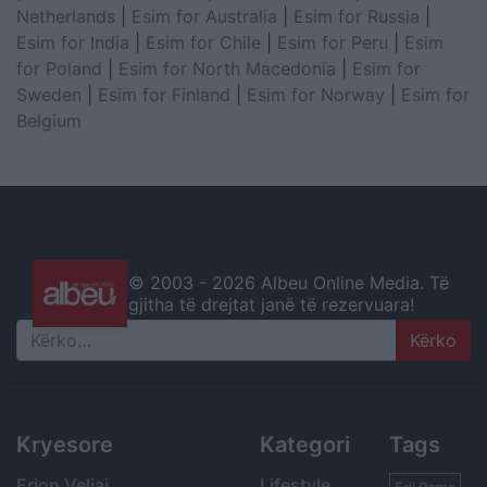
Netherlands
|
Esim for Australia
|
Esim for Russia
|
Esim for India
|
Esim for Chile
|
Esim for Peru
|
Esim
for Poland
|
Esim for North Macedonia
|
Esim for
Sweden
|
Esim for Finland
|
Esim for Norway
|
Esim for
Belgium
© 2003 -
2026 Albeu Online Media. Të
gjitha të drejtat janë të rezervuara!
Search
Kryesore
Kategori
Tags
Erion Veliaj
Lifestyle
Edi Rama