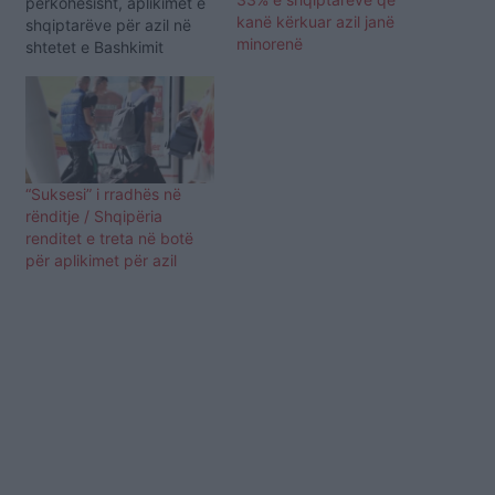
përkohësisht, aplikimet e
kanë kërkuar azil janë
shqiptarëve për azil në
minorenë
shtetet e Bashkimit
Europian. Sipas
statistikave të Zyrës
Europiane të Mbështetjes
së Azilit (EASO), gjatë
muajit maj kanë aplikuar
për azil gjithsej 90
“Suksesi” i rradhës në
shtetas nga Shqipëria, 24
rënditje / Shqipëria
prej të cilëve ishin
renditet e treta në botë
riaplikime. Në krahasim
për aplikimet për azil
me…