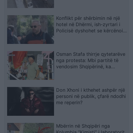
Konflikt për shërbimin në një
hotel në Dhërmi, ish-zyrtari i
Policisë dyshohet se kërcënoi
kamerierin dhe administratorin
Osman Stafa thirrje qytetarëve
nga protesta: Mbi partitë të
vendosim Shqipërinë, ka
ardhur koha e brezit të ri
Don Xhoni i kthehet ashpër një
personi në publik, çfarë ndodhi
me reperin?
Mbërrin në Shqipëri nga
Kolumbia “Kimisti” i laboratorit