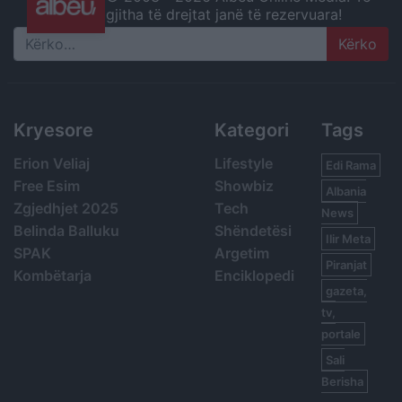
gjitha të drejtat janë të rezervuara!
Search
Kryesore
Kategori
Tags
Erion Veliaj
Lifestyle
Edi Rama
Free Esim
Showbiz
Albania
Zgjedhjet 2025
Tech
News
Belinda Balluku
Shëndetësi
Ilir Meta
SPAK
Argetim
Piranjat
Kombëtarja
Enciklopedi
gazeta,
tv,
portale
Sali
Berisha