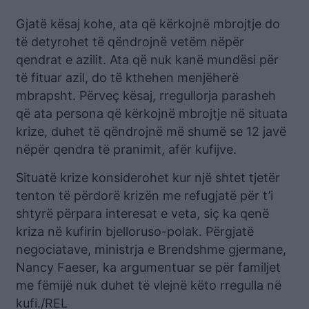
Gjatë kësaj kohe, ata që kërkojnë mbrojtje do
të detyrohet të qëndrojnë vetëm nëpër
qendrat e azilit. Ata që nuk kanë mundësi për
të fituar azil, do të kthehen menjëherë
mbrapsht. Përveç kësaj, rregullorja parasheh
që ata persona që kërkojnë mbrojtje në situata
krize, duhet të qëndrojnë më shumë se 12 javë
nëpër qendra të pranimit, afër kufijve.
Situatë krize konsiderohet kur një shtet tjetër
tenton të përdorë krizën me refugjatë për t’i
shtyrë përpara interesat e veta, siç ka qenë
kriza në kufirin bjelloruso-polak. Përgjatë
negociatave, ministrja e Brendshme gjermane,
Nancy Faeser, ka argumentuar se për familjet
me fëmijë nuk duhet të vlejnë këto rregulla në
kufi./REL