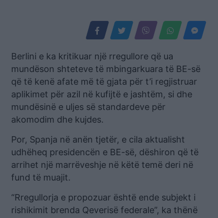
Berlini e ka kritikuar një rregullore që ua
mundëson shteteve të mbingarkuara të BE-së
që të kenë afate më të gjata për t’i regjistruar
aplikimet për azil në kufijtë e jashtëm, si dhe
mundësinë e uljes së standardeve për
akomodim dhe kujdes.
Por, Spanja në anën tjetër, e cila aktualisht
udhëheq presidencën e BE-së, dëshiron që të
arrihet një marrëveshje në këtë temë deri në
fund të muajit.
“Rregullorja e propozuar është ende subjekt i
rishikimit brenda Qeverisë federale”, ka thënë