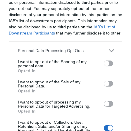
us or personal information disclosed to third parties prior to
Video/ Dy të vrarë dhe 13
Ceuta përballet me krizë
your opt-out. You may separately opt-out of the further
të plagosur nga
të rëndë humanitare, hyrja
disclosure of your personal information by third parties on the
shpërthimi i një minibusi
e 72,000 emigrantëve në
IAB’s list of downstream participants. This information may
pranë Damaskut
dy ditë ndez përplasjet
also be disclosed by us to third parties on the
IAB’s List of
politike në Spanjë
Downstream Participants
that may further disclose it to other
third parties.
Personal Data Processing Opt Outs
I want to opt-out of the Sharing of my
personal data.
Profesori i Kembrixhit
Sllovakia përballet me
Opted In
largohet nga detyra pas
vapë ekstreme,
I want to opt-out of the Sale of my
akuzave për plagjiaturë
termometri arrin 42.2
Personal Data.
dhe pasaktësi akademike
gradë Celsius
Opted In
I want to opt-out of processing my
Personal Data for Targeted Advertising.
Opted In
I want to opt-out of Collection, Use,
Retention, Sale, and/or Sharing of my
Personal Data that Is Unrelated with the