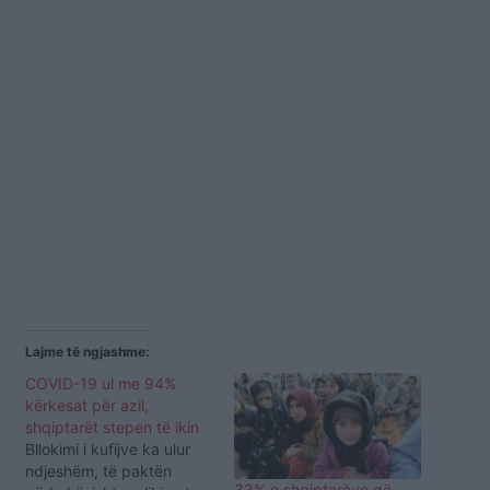
Lajme të ngjashme:
COVID-19 ul me 94%
kërkesat për azil,
shqiptarët stepen të ikin
Bllokimi i kufijve ka ulur
ndjeshëm, të paktën
33% e shqiptarëve që