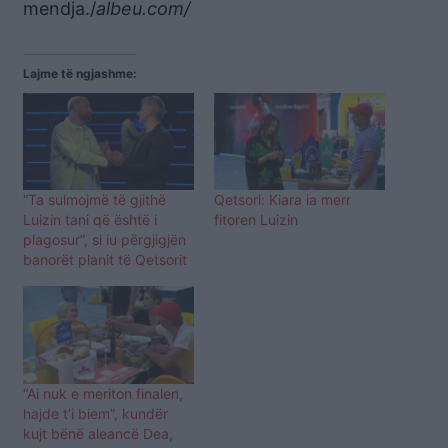
mendja./
albeu.com/
Lajme të ngjashme:
“Ta sulmojmë të gjithë
Qetsori: Kiara ia merr
Luizin tani që është i
fitoren Luizin
plagosur”, si iu përgjigjën
banorët planit të Qetsorit
“Ai nuk e meriton finalen,
hajde t’i biem”, kundër
kujt bënë aleancë Dea,