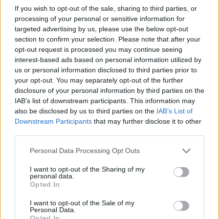
If you wish to opt-out of the sale, sharing to third parties, or
processing of your personal or sensitive information for
targeted advertising by us, please use the below opt-out
section to confirm your selection. Please note that after your
opt-out request is processed you may continue seeing
interest-based ads based on personal information utilized by
us or personal information disclosed to third parties prior to
your opt-out. You may separately opt-out of the further
disclosure of your personal information by third parties on the
IAB’s list of downstream participants. This information may
also be disclosed by us to third parties on the
IAB’s List of
Downstream Participants
that may further disclose it to other
third parties.
Senati amerikan e shpall
“A nuk po blen më
Anthony Faucin fajtor për
klikime”, Elijona Binakaj i
Personal Data Processing Opt Outs
shpërfillje të Kongresit
përgjigjet ndjekësit në
pasi nuk iu përgjigj
mënyrë ironike
I want to opt-out of the Sharing of my
personal data.
pyetjeve mbi pandeminë e
Opted In
Covid-19
I want to opt-out of the Sale of my
Personal Data.
Opted In