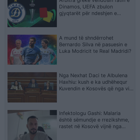
Dinamos, UEFA zbulon
gjyqtarët për ndeshjen e
kthimit me Audas në Elbasan
Arena (EMRAT)
A mund të shndërrohet
Bernardo Silva në pasuesin e
Luka Modricit te Real Madridi?
Nga Nexhat Daci te Albulena
Haxhiu: kush e ka udhëhequr
Kuvendin e Kosovës që nga viti
2001?
Infektologu Gashi: Malaria
është sëmundje e rrezikshme,
rastet në Kosovë vijnë nga
zonat endemike