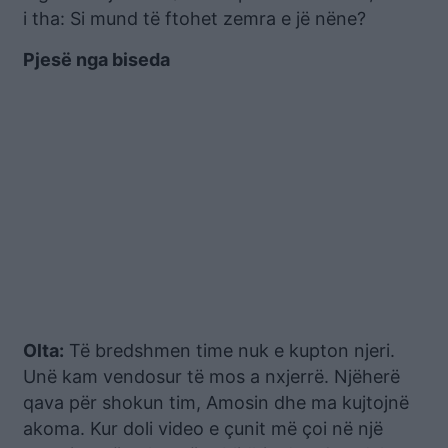
i tha: Si mund të ftohet zemra e jë nëne?
Pjesë nga biseda
Olta:
Të bredshmen time nuk e kupton njeri.
Unë kam vendosur të mos a nxjerrë. Njëherë
qava për shokun tim, Amosin dhe ma kujtojnë
akoma. Kur doli video e çunit më çoi në një