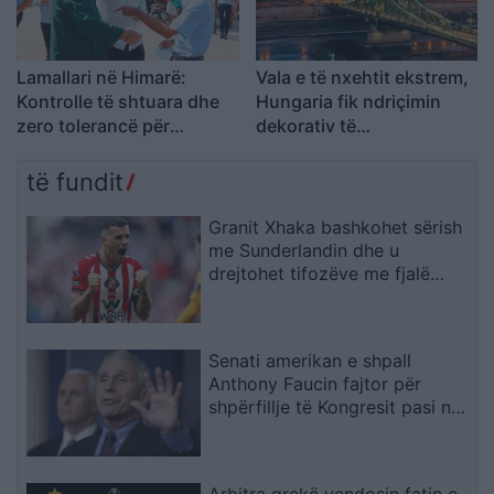
Lamallari në Himarë:
Vala e të nxehtit ekstrem,
Kontrolle të shtuara dhe
Hungaria fik ndriçimin
zero tolerancë për
dekorativ të
shkeljet gjatë sezonit
monumenteve kryesore
turistik
në Budapest për të
të fundit
kursyer energji
Granit Xhaka bashkohet sërish
me Sunderlandin dhe u
drejtohet tifozëve me fjalë
zemre
Senati amerikan e shpall
Anthony Faucin fajtor për
shpërfillje të Kongresit pasi nuk
iu përgjigj pyetjeve mbi
pandeminë e Covid-19
Arbitra grekë vendosin fatin e