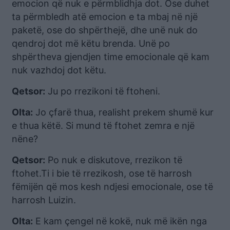
emocion që nuk e përmblidhja dot. Ose duhet
ta përmbledh atë emocion e ta mbaj në një
paketë, ose do shpërthejë, dhe unë nuk do
qendroj dot më këtu brenda. Unë po
shpërtheva gjendjen time emocionale që kam
nuk vazhdoj dot këtu.
Qetsor:
Ju po rrezikoni të ftoheni.
Olta:
Jo çfarë thua, realisht prekem shumë kur
e thua këtë. Si mund të ftohet zemra e një
nëne?
Qetsor:
Po nuk e diskutove, rrezikon të
ftohet.Ti i bie të rrezikosh, ose të harrosh
fëmijën që mos kesh ndjesi emocionale, ose të
harrosh Luizin.
Olta:
E kam çengel në kokë, nuk më ikën nga