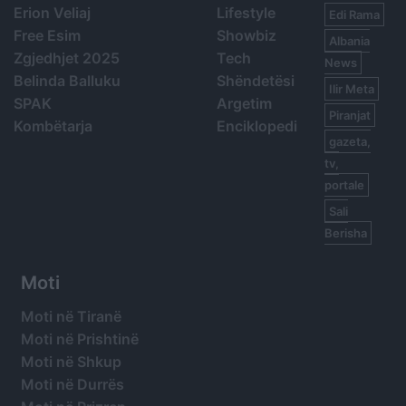
Erion Veliaj
Lifestyle
Edi Rama
Free Esim
Showbiz
Albania
Zgjedhjet 2025
Tech
News
Belinda Balluku
Shëndetësi
Ilir Meta
SPAK
Argetim
Piranjat
Kombëtarja
Enciklopedi
gazeta,
tv,
portale
Sali
Berisha
Moti
Moti në Tiranë
Moti në Prishtinë
Moti në Shkup
Moti në Durrës