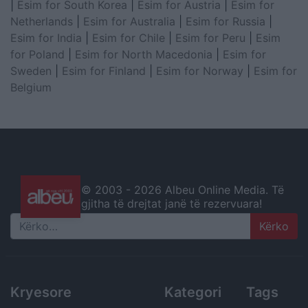
|
Esim for South Korea
|
Esim for Austria
|
Esim for
Netherlands
|
Esim for Australia
|
Esim for Russia
|
Esim for India
|
Esim for Chile
|
Esim for Peru
|
Esim
for Poland
|
Esim for North Macedonia
|
Esim for
Sweden
|
Esim for Finland
|
Esim for Norway
|
Esim for
Belgium
© 2003 -
2026 Albeu Online Media. Të
gjitha të drejtat janë të rezervuara!
Search
Kryesore
Kategori
Tags