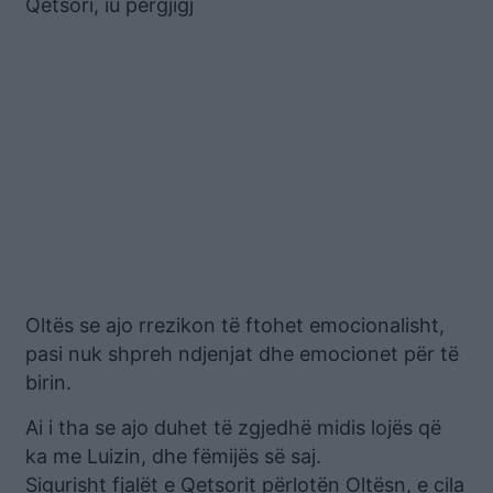
Qetsori, iu përgjigj
Oltës se ajo rrezikon të ftohet emocionalisht,
pasi nuk shpreh ndjenjat dhe emocionet për të
birin.
Ai i tha se ajo duhet të zgjedhë midis lojës që
ka me Luizin, dhe fëmijës së saj.
Sigurisht fjalët e Qetsorit përlotën Oltësn, e cila