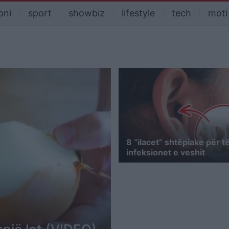
oni
sport
showbiz
lifestyle
tech
moti
8 “ilacet” shtëpiake për t
infeksionet e veshit