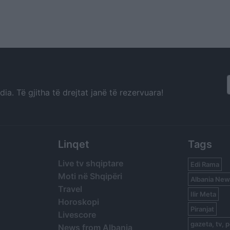
a. Të gjitha të drejtat janë të rezervuara!
Linqet
Tags
Live tv shqiptare
Edi Rama
Moti në Shqipëri
Albania New
Travel
Ilir Meta
Horoskopi
Piranjat
Livescore
gazeta, tv, p
News from Albania