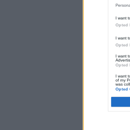
Persona
I want t
Opted 
I want t
Opted 
I want 
Advertis
Opted 
I want t
of my P
was col
Opted 