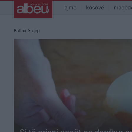
lajme
kosovë
maqed
keyboard_arrow_right
Ballina
qep