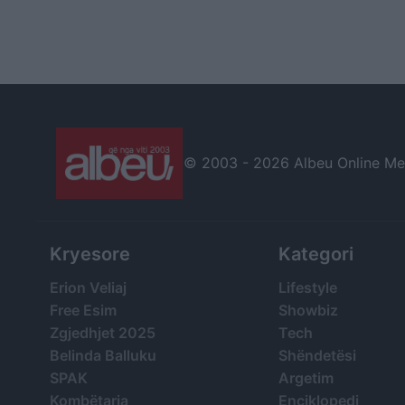
© 2003 -
2026 Albeu Online Medi
Kryesore
Kategori
Erion Veliaj
Lifestyle
Free Esim
Showbiz
Zgjedhjet 2025
Tech
Belinda Balluku
Shëndetësi
SPAK
Argetim
Kombëtarja
Enciklopedi