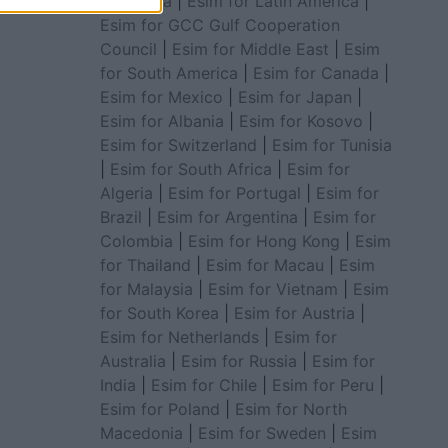
for Africa
|
Esim for Latin America
|
Esim for GCC Gulf Cooperation
Council
|
Esim for Middle East
|
Esim
for South America
|
Esim for Canada
|
Esim for Mexico
|
Esim for Japan
|
Esim for Albania
|
Esim for Kosovo
|
Esim for Switzerland
|
Esim for Tunisia
|
Esim for South Africa
|
Esim for
Algeria
|
Esim for Portugal
|
Esim for
Brazil
|
Esim for Argentina
|
Esim for
Colombia
|
Esim for Hong Kong
|
Esim
for Thailand
|
Esim for Macau
|
Esim
for Malaysia
|
Esim for Vietnam
|
Esim
for South Korea
|
Esim for Austria
|
Esim for Netherlands
|
Esim for
Australia
|
Esim for Russia
|
Esim for
India
|
Esim for Chile
|
Esim for Peru
|
Esim for Poland
|
Esim for North
Macedonia
|
Esim for Sweden
|
Esim