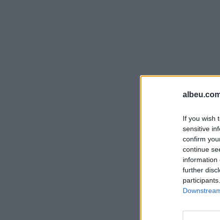
albeu.com
If you wish 
sensitive in
confirm you
continue se
information 
further disc
participants
Downstream 