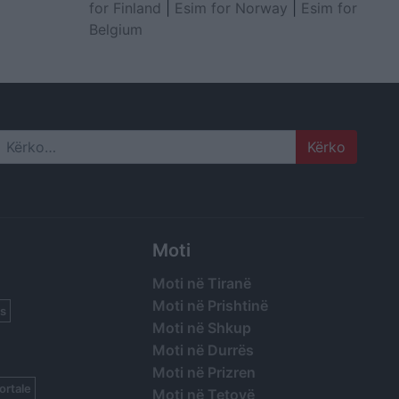
for Finland
|
Esim for Norway
|
Esim for
Belgium
Search
Moti
Moti në Tiranë
Moti në Prishtinë
s
Moti në Shkup
Moti në Durrës
Moti në Prizren
ortale
Moti në Tetovë