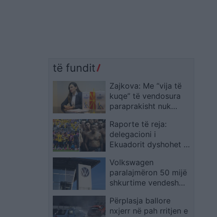
të fundit
Zajkova: Me “vija të
kuqe” të vendosura
paraprakisht nuk
arrihet konsensus
Raporte të reja:
delegacioni i
Ekuadorit dyshohet se
u kërcënua nga
Volkswagen
kartelet meksikane
paralajmëron 50 mijë
para disfatës ndaj
shkurtime vendesh
Meksikës
pune deri në 2030:
Përplasja ballore
“Modeli ynë i biznesit
nxjerr në pah rritjen e
nuk funksionon më”