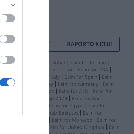
Esim for Global
|
Esim for Europe
|
Esim for Caribbean
|
Esim for USA
|
Esim for Italy
|
Esim for Spain
|
Esim
for Turkey
|
Esim for Germany
|
Esim
for Greece
|
Esim for Asia
|
Esim for
World Cup 2026
|
Esim for Saudi
Arabia
|
Esim for Egypt
|
Esim for
United Arab Emirates
|
Esim for
Balkans
|
Esim for Morocco
|
Esim for
China
|
Esim for United Kingdom
|
Esim