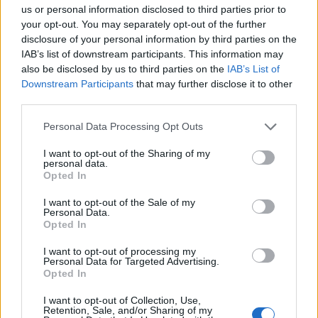
us or personal information disclosed to third parties prior to
your opt-out. You may separately opt-out of the further
disclosure of your personal information by third parties on the
IAB’s list of downstream participants. This information may
also be disclosed by us to third parties on the
IAB’s List of
Shtuar
më
15.05.2023 10:28
Downstream Participants
that may further disclose it to other
third parties.
Tags:
,
rezultatet ne qarkun shkoder
zgjedhjet
2023
Personal Data Processing Opt Outs
I want to opt-out of the Sharing of my
personal data.
Opted In
I want to opt-out of the Sale of my
Personal Data.
Opted In
I want to opt-out of processing my
Personal Data for Targeted Advertising.
Opted In
I want to opt-out of Collection, Use,
Retention, Sale, and/or Sharing of my