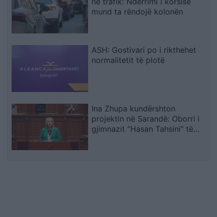
në trafik: Ndërrimi i korsisë
mund ta rëndojë kolonën
ASH: Gostivari po i rikthehet
normalitetit të plotë
Ina Zhupa kundërshton
projektin në Sarandë: Oborri i
gjimnazit “Hasan Tahsini” të
mos shndërrohet në parking
publik