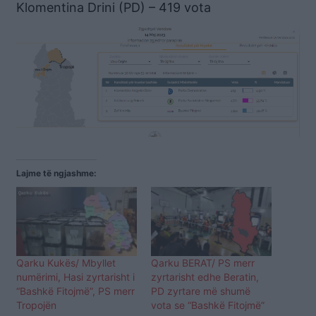
Klomentina Drini (PD) – 419 vota
Lajme të ngjashme:
Qarku Kukës/ Mbyllet
Qarku BERAT/ PS merr
numërimi, Hasi zyrtarisht i
zyrtarisht edhe Beratin,
“Bashkë Fitojmë”, PS merr
PD zyrtare më shumë
Tropojën
vota se “Bashkë Fitojmë”