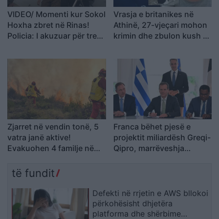
VIDEO/ Momenti kur Sokol
Vrasja e britanikes në
Hoxha zbret në Rinas!
Athinë, 27-vjeçari mohon
Policia: I akuzuar për tre
krimin dhe zbulon kush e
vrasje, u deportua nga
ndihmoi me trupin
SHBA në Shqipëri
Zjarret në vendin tonë, 5
Franca bëhet pjesë e
vatra janë aktive!
projektit miliardësh Greqi-
Evakuohen 4 familje në
Qipro, marrëveshja
Mallakastër! Ja si
riformëson hartën
paraqitet situata në zonat
energjetike të Mesdheut
të fundit
e tjera
Defekti në rrjetin e AWS bllokoi
përkohësisht dhjetëra
platforma dhe shërbime