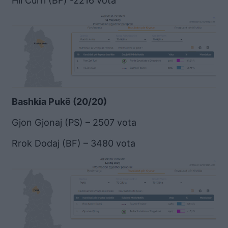
Hil Curri (BF) -2216 vota
Bashkia Pukë (20/20)
Gjon Gjonaj (PS) – 2507 vota
Rrok Dodaj (BF) – 3480 vota