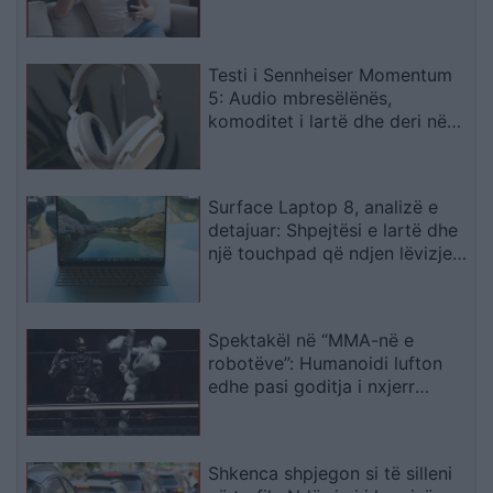
digjitale
Testi i Sennheiser Momentum
5: Audio mbresëlënës,
komoditet i lartë dhe deri në
57 orë autonomi
Surface Laptop 8, analizë e
detajuar: Shpejtësi e lartë dhe
një touchpad që ndjen lëvizjen
e gishtave
Spektakël në “MMA-në e
robotëve”: Humanoidi lufton
edhe pasi goditja i nxjerr
kokën nga vendi
Shkenca shpjegon si të silleni