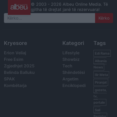
© 2003 -
2026 Albeu Online Media. Të
gjitha të drejtat janë të rezervuara!
Search
Kryesore
Kategori
Tags
Erion Veliaj
Lifestyle
Edi Rama
Free Esim
Showbiz
Albania
Zgjedhjet 2025
Tech
News
Belinda Balluku
Shëndetësi
Ilir Meta
SPAK
Argetim
Piranjat
Kombëtarja
Enciklopedi
gazeta,
tv,
portale
Sali
Berisha