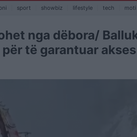
oni
sport
showbiz
lifestyle
tech
moti
ohet nga dëbora/ Ballu
 për të garantuar akses