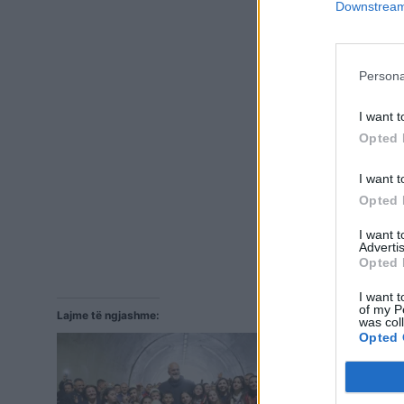
Downstream 
Persona
I want t
Opted 
I want t
Opted 
I want 
Advertis
Opted 
I want t
of my P
Lajme të ngjashme:
was col
Opted 