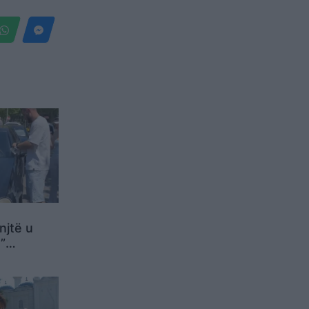
njtë u
”
 në
sat tona
VIDEO)