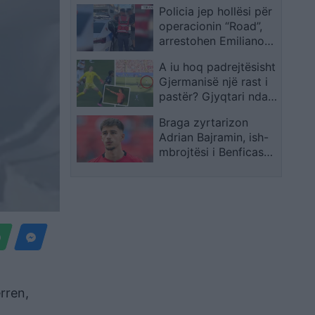
Policia jep hollësi për
milionë euro nga Plani
operacionin “Road”,
i Rritjes
arrestohen Emiliano
Nina dhe Erjon Hoxha
A iu hoq padrejtësisht
Gjermanisë një rast i
pastër? Gjyqtari ndali
çuditërisht pasimin
Braga zyrtarizon
ideal të Neuerit ndaj
Adrian Bajramin, ish-
Paraguait
mbrojtësi i Benficas
firmos deri në verën e
2031
rren,