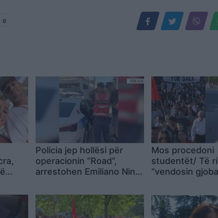
 e
Policia jep hollësi për
Mos procedoni
cra,
operacionin “Road”,
studentët/ Të ri
në
arrestohen Emiliano Nina
“vendosin gjoba
 që
dhe Erjon Hoxha
makinave: Jemi
protestë, kërke
janë të qarta (