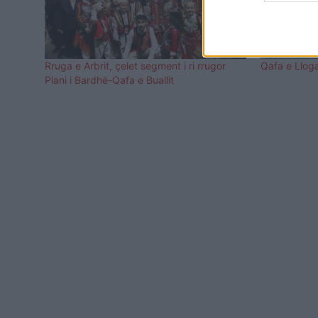
Rruga e Arbrit, çelet segment i ri rrugor
Qafa e Llog
Plani i Bardhë-Qafa e Buallit