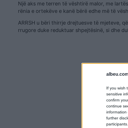
Një aks me terren të vështirë malor, me lartës
rënia e ortekëve e kanë bërë edhe më të vës
ARRSH u bëri thirrje drejtuesve të mjeteve, që 
rrugore duke reduktuar shpejtësinë, si dhe d
albeu.com
If you wish 
sensitive in
confirm you
continue se
information 
further disc
participants