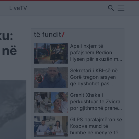
search
LiveTV
ku:
të fundit
 në
Apeli nxjerr të
pafajshëm Redion
Hysën për akuzën mbi
vrasjen e Xhulio Prelës
Sekretari i KBI-së në
Gorë tregon arsyen
që dyshohet pas
vrasjes së imamit në
Granit Xhaka i
Dragash
përkushtuar te Zvicra,
por gjithmonë pranë
familjes: Momente që
GLPS paralajmëron se
kanë rëndësi
Kosova mund të
humbë në mënyrë të
pakthyeshme 90.6