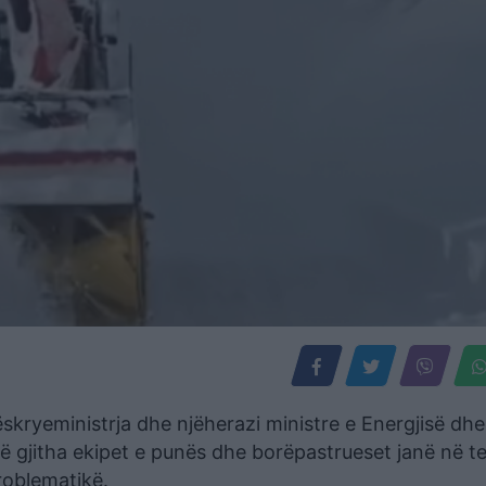
ëskryeministrja dhe njëherazi ministre e Energjisë dhe
të gjitha ekipet e punës dhe borëpastrueset janë në te
roblematikë.