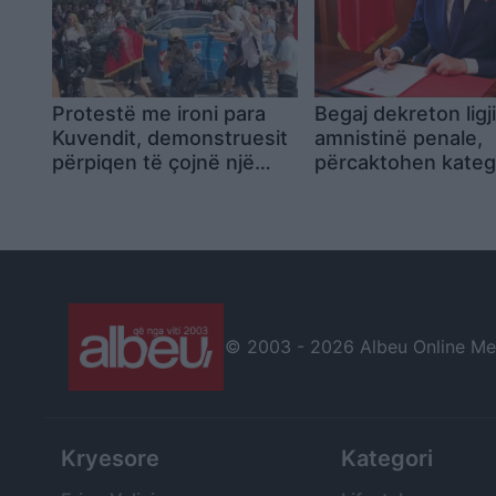
Protestë me ironi para
Begaj dekreton ligj
Kuvendit, demonstruesit
amnistinë penale,
përpiqen të çojnë një
përcaktohen kateg
kosh mbeturinash te
që përfitojnë dhe 
hyrja
përjashtohen
© 2003 -
2026 Albeu Online Medi
Kryesore
Kategori