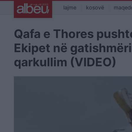
lajme
kosovë
maqed
Qafa e Thores pusht
Ekipet në gatishmëri
qarkullim (VIDEO)