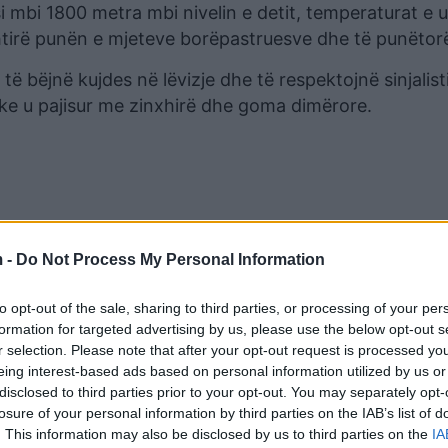
i mbi 1800 metra mbi nivelin e detit, temperaturat e 
htirë punën e mjeteve borëpastruesve dhe të punëtor
të bëjnë kujdes në lëvizje dhe të respektojnë sinjalis
uke u pajisur me zinxhirë dhe goma dimërore.
 -
Do Not Process My Personal Information
to opt-out of the sale, sharing to third parties, or processing of your per
formation for targeted advertising by us, please use the below opt-out s
r selection. Please note that after your opt-out request is processed y
eing interest-based ads based on personal information utilized by us or
disclosed to third parties prior to your opt-out. You may separately opt-
losure of your personal information by third parties on the IAB’s list of
. This information may also be disclosed by us to third parties on the
IA