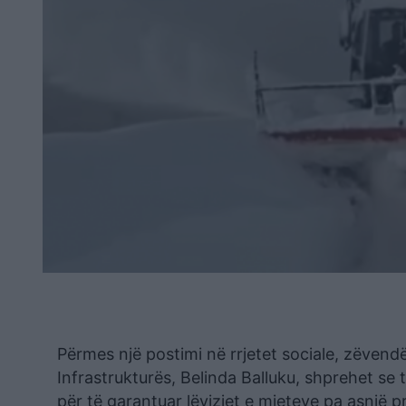
Përmes një postimi në rrjetet sociale, zëvend
Infrastrukturës, Belinda Balluku, shprehet se 
për të garantuar lëvizjet e mjeteve pa asnjë p