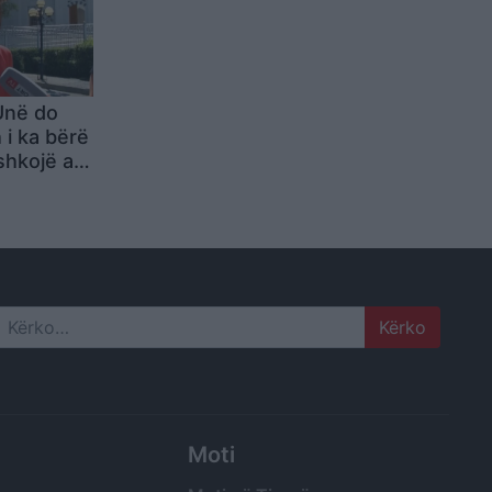
 Unë do
 i ka bërë
shkojë aty
Search
Moti