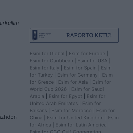
arkullim
Esim for Global
|
Esim for Europe
|
Esim for Caribbean
|
Esim for USA
|
Esim for Italy
|
Esim for Spain
|
Esim
for Turkey
|
Esim for Germany
|
Esim
for Greece
|
Esim for Asia
|
Esim for
World Cup 2026
|
Esim for Saudi
Arabia
|
Esim for Egypt
|
Esim for
United Arab Emirates
|
Esim for
Balkans
|
Esim for Morocco
|
Esim for
vazhdon
China
|
Esim for United Kingdom
|
Esim
for Africa
|
Esim for Latin America
|
Esim for GCC Gulf Cooperation