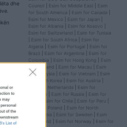
ulëta dhe
Council
|
Esim for Middle East
|
Esim
ëve.
for South America
|
Esim for Canada
|
Esim for Mexico
|
Esim for Japan
|
tikën
Esim for Albania
|
Esim for Kosovo
|
Esim for Switzerland
|
Esim for Tunisia
|
Esim for South Africa
|
Esim for
Algeria
|
Esim for Portugal
|
Esim for
Brazil
|
Esim for Argentina
|
Esim for
Colombia
|
Esim for Hong Kong
|
Esim
for Thailand
|
Esim for Macau
|
Esim
for Malaysia
|
Esim for Vietnam
|
Esim
for South Korea
|
Esim for Austria
|
Esim for Netherlands
|
Esim for
sonal or
ection to
Australia
|
Esim for Russia
|
Esim for
ou may
India
|
Esim for Chile
|
Esim for Peru
|
 personal
Esim for Poland
|
Esim for North
out of the
Macedonia
|
Esim for Sweden
|
Esim
 downstream
for Finland
|
Esim for Norway
|
Esim for
B’s List of