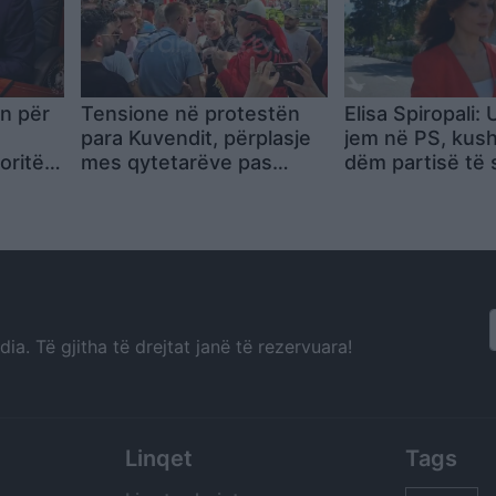
in për
Tensione në protestën
Elisa Spiropali:
para Kuvendit, përplasje
jem në PS, kush
oritë
mes qytetarëve pas
dëm partisë të 
ato që
thirrjeve për
ku ka vendin
“komunistët”
a. Të gjitha të drejtat janë të rezervuara!
Linqet
Tags