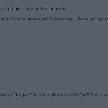
s, e mbuluar nga petku i dëborës.
jete të sofistikuara për të garantuar akses për një q
utoriteti Rrugor Shqiptar u shpreh se në Qafë Thore 