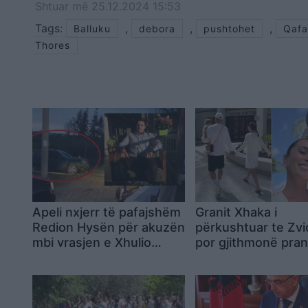
Shtuar
më
25.12.2024 15:53
Tags:
,
,
,
Balluku
debora
pushtohet
Qafa
Thores
Apeli nxjerr të pafajshëm
Granit Xhaka i
Redion Hysën për akuzën
përkushtuar te Zvi
mbi vrasjen e Xhulio
por gjithmonë pra
Prelës
familjes: Momente
kanë rëndësi