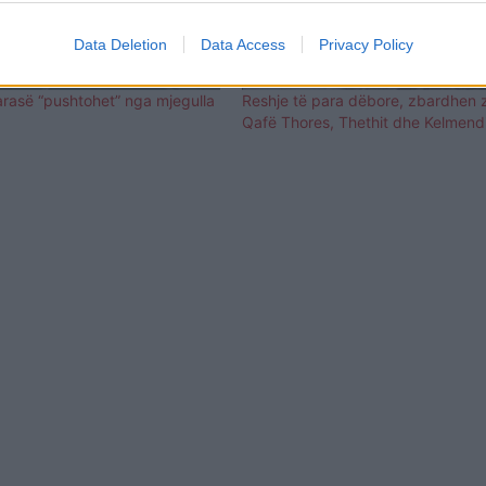
Data Deletion
Data Access
Privacy Policy
arasë “pushtohet” nga mjegulla
Reshje të para dëbore, zbardhen 
Qafë Thores, Thethit dhe Kelmend