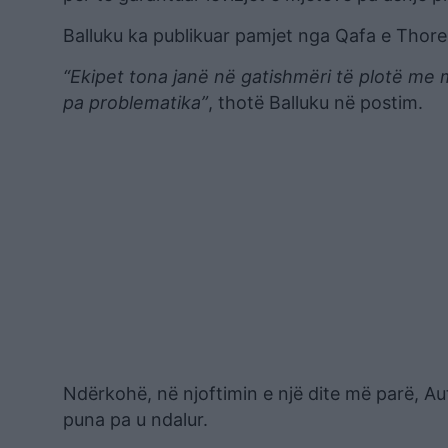
Balluku ka publikuar pamjet nga Qafa e Thore
“Ekipet tona janë në gatishmëri të plotë me m
pa problematika”
, thotë Balluku në postim.
Ndërkohë, në njoftimin e një dite më parë, A
puna pa u ndalur.