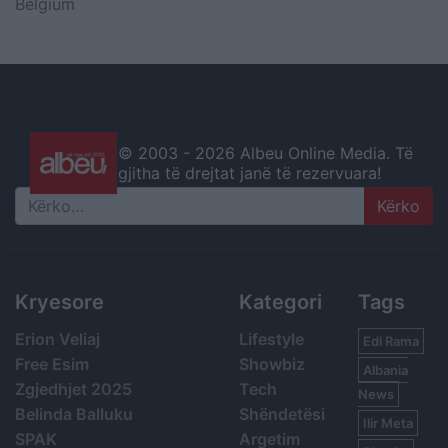
Belgium
© 2003 -
2026 Albeu Online Media. Të
gjitha të drejtat janë të rezervuara!
Search
Kryesore
Kategori
Tags
Erion Veliaj
Lifestyle
Edi Rama
Free Esim
Showbiz
Albania
Zgjedhjet 2025
Tech
News
Belinda Balluku
Shëndetësi
Ilir Meta
SPAK
Argetim