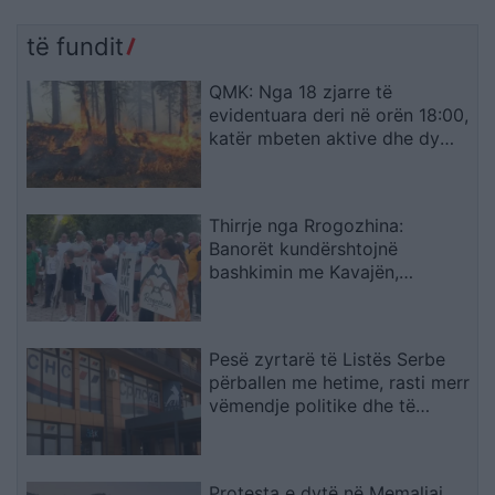
të fundit
QMK: Nga 18 zjarre të
evidentuara deri në orën 18:00,
katër mbeten aktive dhe dy
janë vënë nën kontroll
Thirrje nga Rrogozhina:
Banorët kundërshtojnë
bashkimin me Kavajën,
kërkojnë ruajtjen e bashkisë së
tyre
Pesë zyrtarë të Listës Serbe
përballen me hetime, rasti merr
vëmendje politike dhe të
sigurisë
Protesta e dytë në Memaliaj