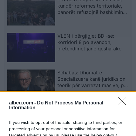
kundër reformës territoriale,
banorët refuzojnë bashkimin
me Tepelenën
VLEN i përgjigjet BDI-së:
Korridori 8 po avancon,
pretendimet janë qesharake
Schabas: Dhomat e
Specializuara kanë juridiksion
teorik për varrezat masive, por
drejtësia duhet të vijë nga
gjykatat e Kosovës
albeu.com -
Do Not Process My Personal
Information
Kërkohet seancë e
jashtëzakonshme urgjente për
të përmbushur afatin e
If you wish to opt-out of the sale, sharing to third parties, or
konstituimit të Kuvendit
processing of your personal or sensitive information for
targeted advertising by us, please use the below opt-out