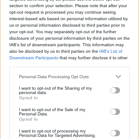
section to confirm your selection. Please note that after your
opt-out request is processed you may continue seeing
interest-based ads based on personal information utilized by
us or personal information disclosed to third parties prior to
your opt-out. You may separately opt-out of the further
disclosure of your personal information by third parties on the
IAB’s list of downstream participants. This information may
also be disclosed by us to third parties on the
IAB’s List of
Downstream Participants
that may further disclose it to other
third parties.
Personal Data Processing Opt Outs
I want to opt-out of the Sharing of my
personal data.
Opted In
I want to opt-out of the Sale of my
Personal Data.
Opted In
Esim for Global
|
Esim for Europe
|
Esim for Caribbean
|
Esim for USA
|
Esim for Italy
|
Esim for Spain
|
Esim
I want to opt-out of processing my
Personal Data for Targeted Advertising.
for Turkey
|
Esim for Germany
|
Esim for Greece
|
Esim