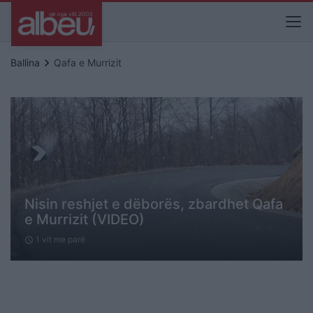
keyboard_arrow_right
Ballina
Qafa e Murrizit
Nisin reshjet e dëborës, zbardhet Qafa
e Murrizit (VIDEO)
1 vit me parë
schedule