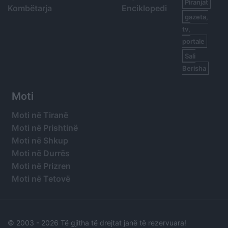
Piranjat
Kombëtarja
Enciklopedi
gazeta,
tv,
portale
Sali
Berisha
Moti
Moti në Tiranë
Moti në Prishtinë
Moti në Shkup
Moti në Durrës
Moti në Prizren
Moti në Tetovë
© 2003 -
2026 Të gjitha të drejtat janë të rezervuara!