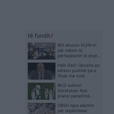
të fundit
BDI akuzon VLEN-in
për rrënim të
përfaqësimit të drejtë
dhe adekuat
Halil Geci: Opozita po
kërkon pushtet pa e
fituar me votë
BILD sulmon
Goretzkan: Nuk
pranoi penalltinë
vendimtare nga frika
OBSH ngre alarmin
për shpërthime