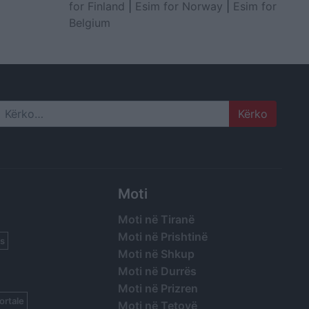
for Finland
|
Esim for Norway
|
Esim for
Belgium
Search
Moti
Moti në Tiranë
Moti në Prishtinë
s
Moti në Shkup
Moti në Durrës
Moti në Prizren
ortale
Moti në Tetovë