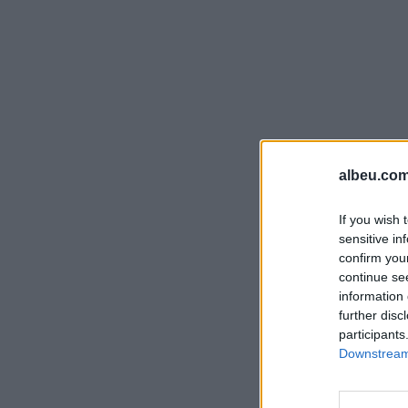
albeu.com
If you wish 
sensitive in
confirm you
continue se
information 
further disc
participants
Downstream 