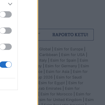
Esim for Global
|
Esim for Europe
|
Esim for Caribbean
|
Esim for USA
|
Esim for Italy
|
Esim for Spain
|
Esim
for Turkey
|
Esim for Germany
|
Esim
for Greece
|
Esim for Asia
|
Esim for
World Cup 2026
|
Esim for Saudi
Arabia
|
Esim for Egypt
|
Esim for
United Arab Emirates
|
Esim for
Balkans
|
Esim for Morocco
|
Esim for
China
|
Esim for United Kingdom
|
Esim