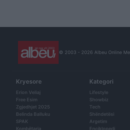
© 2003 -
2026 Albeu Online Medi
Kryesore
Kategori
Erion Veliaj
Lifestyle
Free Esim
Showbiz
Zgjedhjet 2025
Tech
Belinda Balluku
Shëndetësi
SPAK
Argetim
Kombëtarja
Enciklopedi