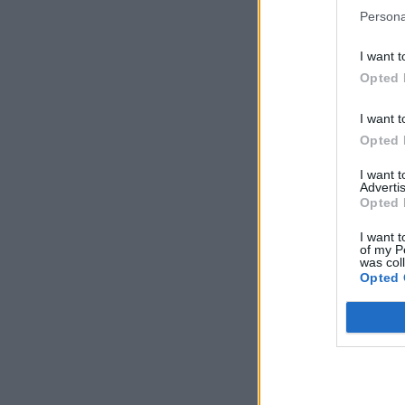
Persona
I want t
Opted 
I want t
Opted 
I want 
Advertis
Opted 
I want t
of my P
was col
Opted 