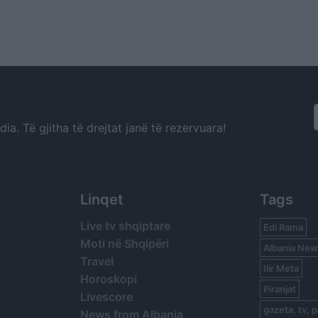
a. Të gjitha të drejtat janë të rezervuara!
Linqet
Tags
Live tv shqiptare
Edi Rama
Moti në Shqipëri
Albania New
Travel
Ilir Meta
Horoskopi
Piranjat
Livescore
gazeta, tv, p
News from Albania