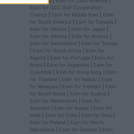
for Africa
|
Esim for Latin America
|
Esim for GCC Gulf Cooperation
Council
|
Esim for Middle East
|
Esim
for South America
|
Esim for Canada
|
Esim for Mexico
|
Esim for Japan
|
Esim for Albania
|
Esim for Kosovo
|
Esim for Switzerland
|
Esim for Tunisia
|
Esim for South Africa
|
Esim for
Algeria
|
Esim for Portugal
|
Esim for
Brazil
|
Esim for Argentina
|
Esim for
Colombia
|
Esim for Hong Kong
|
Esim
for Thailand
|
Esim for Macau
|
Esim
for Malaysia
|
Esim for Vietnam
|
Esim
for South Korea
|
Esim for Austria
|
Esim for Netherlands
|
Esim for
Australia
|
Esim for Russia
|
Esim for
India
|
Esim for Chile
|
Esim for Peru
|
Esim for Poland
|
Esim for North
Macedonia
|
Esim for Sweden
|
Esim