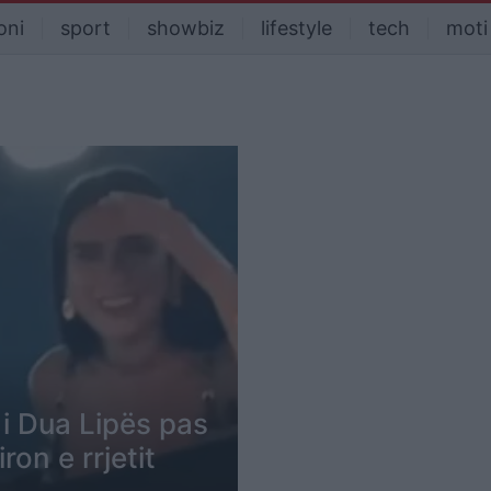
oni
sport
showbiz
lifestyle
tech
moti
 i Dua Lipës pas
on e rrjetit