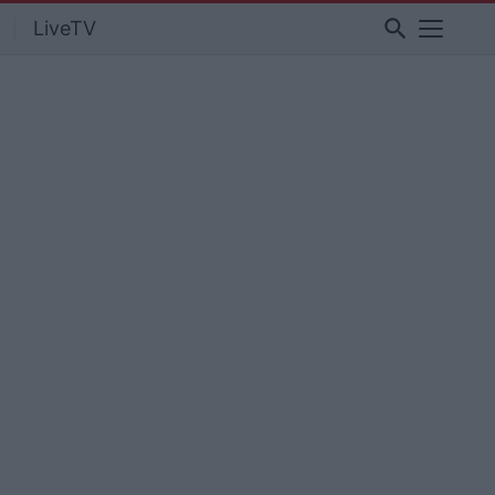
search
LiveTV