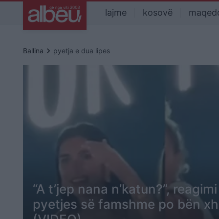
lajme
kosovë
maqed
keyboard_arrow_right
Ballina
pyetja e dua lipes
“A t’jep nana n’katun?”, reagimi
pyetjes së famshme po bën xhir