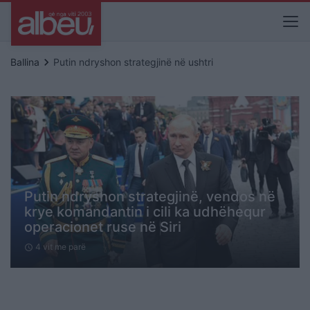
keyboard_arrow_right
Ballina
Putin ndryshon strategjinë në ushtri
Putin ndryshon strategjinë, vendos në
krye komandantin i cili ka udhëhequr
operacionet ruse në Siri
4 vit me parë
schedule