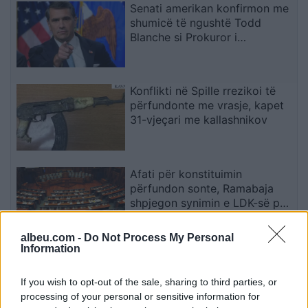
Senati amerikan konfirmon me
shumicë të ngushtë Todd
Blanche si Prokuror i
Përgjithshëm i SHBA-së
Konflikti në Spille rrezikoi të
përfundonte me vrasje, kapet
31-vjeçari me kallashnikov
Afati për konstituimin
përfundon sonte, Ramabaja
shpjegon synimin e LDK-së për
presidencën dhe sulmon
opozitën
albeu.com -
Do Not Process My Personal
Information
Real Madridi nxjerr në merkato
katër futbollistë gjatë verës
If you wish to opt-out of the sale, sharing to third parties, or
processing of your personal or sensitive information for