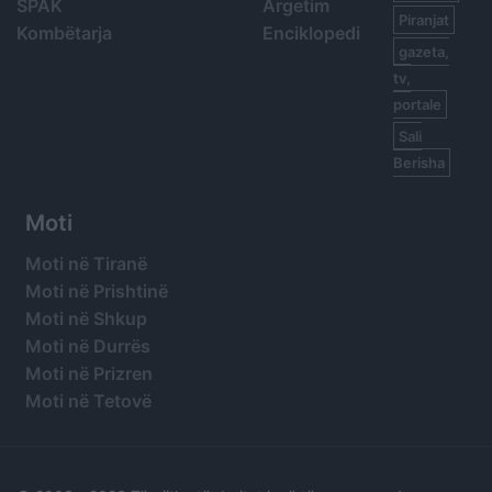
SPAK
Argetim
Piranjat
Kombëtarja
Enciklopedi
gazeta,
tv,
portale
Sali
Berisha
Moti
Moti në Tiranë
Moti në Prishtinë
Moti në Shkup
Moti në Durrës
Moti në Prizren
Moti në Tetovë