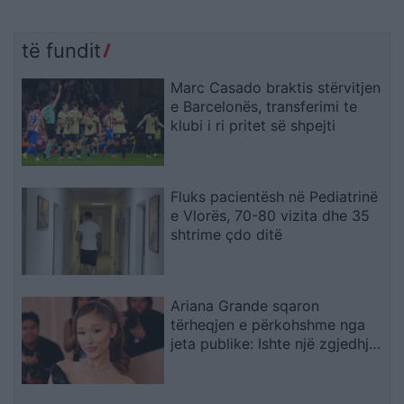
të fundit
Marc Casado braktis stërvitjen
e Barcelonës, transferimi te
klubi i ri pritet së shpejti
Fluks pacientësh në Pediatrinë
e Vlorës, 70-80 vizita dhe 35
shtrime çdo ditë
Ariana Grande sqaron
tërheqjen e përkohshme nga
jeta publike: Ishte një zgjedhje
e menduar prej kohësh