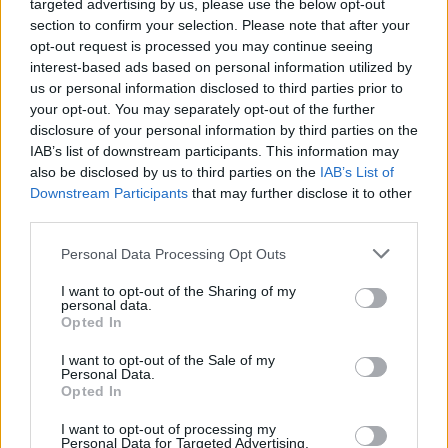
targeted advertising by us, please use the below opt-out
section to confirm your selection. Please note that after your
opt-out request is processed you may continue seeing
interest-based ads based on personal information utilized by
us or personal information disclosed to third parties prior to
your opt-out. You may separately opt-out of the further
disclosure of your personal information by third parties on the
IAB’s list of downstream participants. This information may
also be disclosed by us to third parties on the
IAB’s List of
Downstream Participants
that may further disclose it to other
third parties.
Personal Data Processing Opt Outs
I want to opt-out of the Sharing of my
personal data.
Opted In
I want to opt-out of the Sale of my
Personal Data.
Opted In
Esim for Global
|
Esim for Europe
|
Esim for Caribbean
I want to opt-out of processing my
|
Esim for USA
|
Esim for Italy
|
Esim for Spain
|
Esim
Personal Data for Targeted Advertising.