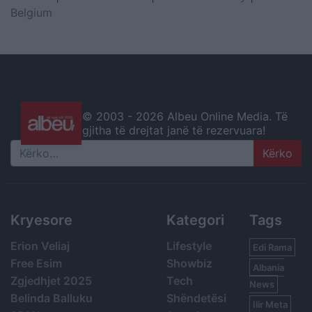
Belgium
© 2003 -
2026 Albeu Online Media. Të
gjitha të drejtat janë të rezervuara!
Search
Kryesore
Kategori
Tags
Erion Veliaj
Lifestyle
Edi Rama
Free Esim
Showbiz
Albania
Zgjedhjet 2025
Tech
News
Belinda Balluku
Shëndetësi
Ilir Meta