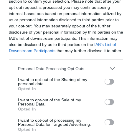
section to confirm your selection. Please note that after your
opt-out request is processed you may continue seeing
interest-based ads based on personal information utilized by
us or personal information disclosed to third parties prior to
your opt-out. You may separately opt-out of the further
disclosure of your personal information by third parties on the
Sulme masive me dronë
Kushtet e Iranit për
IAB’s list of downstream participants. This information may
ukrainas në Rusi,
rihapjen e Hormuzit çojnë
also be disclosed by us to third parties on the
IAB’s List of
autoritetet ruse njoftojnë
lart çmimet e naftës
Downstream Participants
that may further disclose it to other
për 456 mjete të rrëzuara
third parties.
dhe dy viktima
Personal Data Processing Opt Outs
I want to opt-out of the Sharing of my
personal data.
Opted In
I want to opt-out of the Sale of my
Personal Data.
Si po përdoret inteligjenca
Dronë të dyshimtë mbi
Opted In
artificiale nga gjermanët
bazën e Bundeswehr-it në
për organizimin e
Gjermani, shtohen
I want to opt-out of processing my
pushimeve
dyshimet për një “sulm
Personal Data for Targeted Advertising.
Opted In
hibrid” rus