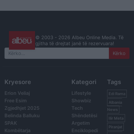
© 2003 -
2026 Albeu Online Media. Të
gjitha të drejtat janë të rezervuara!
Search
Kryesore
Kategori
Tags
Erion Veliaj
Lifestyle
Edi Rama
Free Esim
Showbiz
Albania
Zgjedhjet 2025
Tech
News
Belinda Balluku
Shëndetësi
Ilir Meta
SPAK
Argetim
Piranjat
Kombëtarja
Enciklopedi