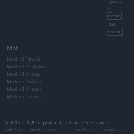
gazeta,
tv,
portale
Sali
Berisha
Moti
Moti në Tiranë
Moti në Prishtinë
Moti në Shkup
Moti në Durrës
Moti në Prizren
Moti në Tetovë
© 2003 -
2026 Të gjitha të drejtat janë të rezervuara!
Kontaktoni
Kushtet e Përdorimit
Privacy Policy
Powered by: