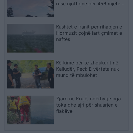
ruse njoftojnë për 456 mjete të
rrëzuara dhe dy viktima
Kushtet e Iranit për rihapjen e
Hormuzit çojnë lart çmimet e
naftës
Kërkime për të zhdukurit në
Kalludër, Peci: E vërteta nuk
mund të mbulohet
Zjarri në Krujë, ndërhyrje nga
toka dhe ajri për shuarjen e
flakëve