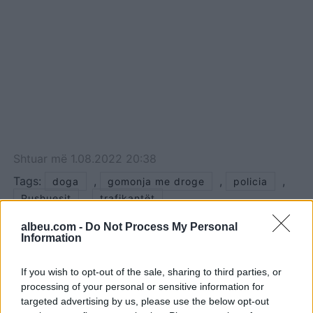
Shtuar
më
1.08.2022 20:38
Tags:
,
,
,
doga
gomonja me droge
policia
,
Pushuesit
trafikantët
albeu.com -
Do Not Process My Personal
Information
If you wish to opt-out of the sale, sharing to third parties, or
processing of your personal or sensitive information for
targeted advertising by us, please use the below opt-out