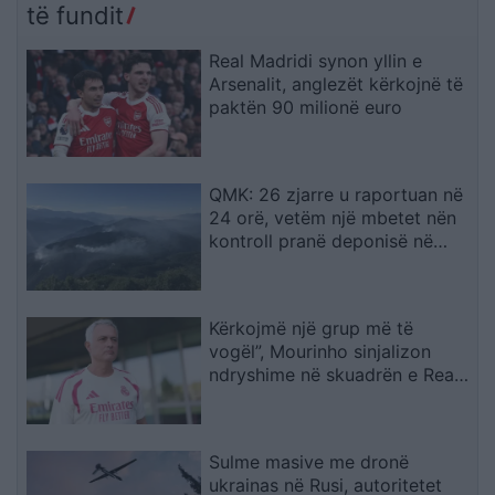
të fundit
Real Madridi synon yllin e
Arsenalit, anglezët kërkojnë të
paktën 90 milionë euro
QMK: 26 zjarre u raportuan në
24 orë, vetëm një mbetet nën
kontroll pranë deponisë në
Kriva Pallankë
Kërkojmë një grup më të
vogël”, Mourinho sinjalizon
ndryshime në skuadrën e Real
Madridit
Sulme masive me dronë
ukrainas në Rusi, autoritetet