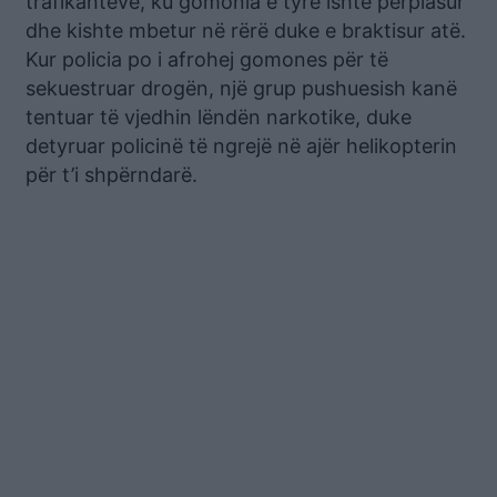
trafikantëve, ku gomonia e tyre ishte përplasur
dhe kishte mbetur në rërë duke e braktisur atë.
Kur policia po i afrohej gomones për të
sekuestruar drogën, një grup pushuesish kanë
tentuar të vjedhin lëndën narkotike, duke
detyruar policinë të ngrejë në ajër helikopterin
për t’i shpërndarë.