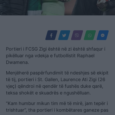
Portieri i FCSG Zigi është në zi është shfaqur i
pikëlluar nga vdekja e futbollistit Raphael
Dwamena.
Menjëherë paspërfundimit të ndeshjes së ekipit
të tij, portieri i St. Gallen, Laurence Ati Zigi (26
vjeç) qëndroi në qendër të fushës duke qarë,
teksa shokët e skuadrës e ngushëlluan.
“Kam humbur mikun tim më të mirë, jam tepër i
trishtuar”, tha portieri i kombëtares ganeze pas