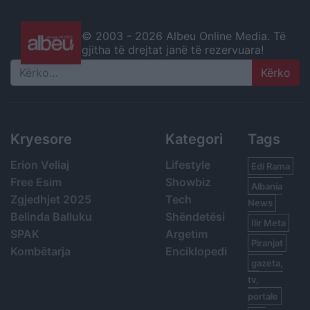
© 2003 -
2026 Albeu Online Media. Të
gjitha të drejtat janë të rezervuara!
Search
Kryesore
Kategori
Tags
Erion Veliaj
Lifestyle
Edi Rama
Free Esim
Showbiz
Albania
Zgjedhjet 2025
Tech
News
Belinda Balluku
Shëndetësi
Ilir Meta
SPAK
Argetim
Piranjat
Kombëtarja
Enciklopedi
gazeta,
tv,
portale