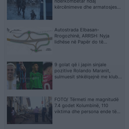
ndërkombëtar ndaj
kërcënimeve dhe armatosjes
së Serbisë
Autostrada Elbasan-
Rrogozhinë, ARRSH: Nyja
lidhëse në Papër do të
ndërtohet në një fazë të dytë
9 golat që i japin sinjale
pozitive Rolando Maranit,
sulmuesit shkëlqejnë me klubet
e tyre (STATISTIKAT)
FOTO/ Tërmeti me magnitudë
7.4 godet Kolumbinë, 110
viktima dhe persona ende të
bllokuar nën rrënoja