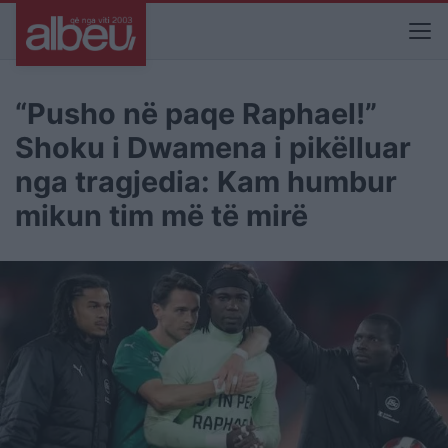
“Pusho në paqe Raphael!”
Shoku i Dwamena i pikëlluar
nga tragjedia: Kam humbur
mikun tim më të mirë