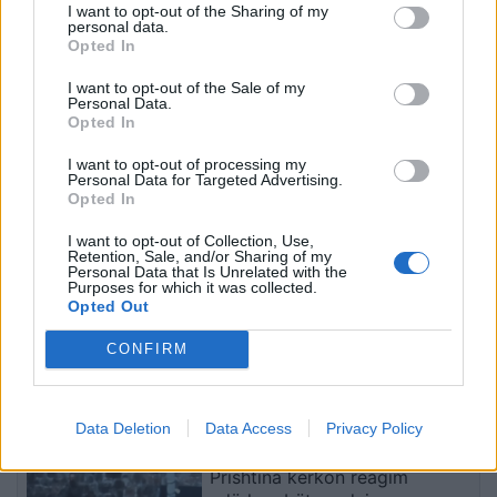
I want to opt-out of the Sharing of my
personal data.
Opted In
Tërmeti 7.4 ballë godet
Ukraina paralajmëron
I want to opt-out of the Sale of my
Kolumbinë, pezullohen
sulm të mundshëm me
Personal Data.
mësimet dhe shemben
200 raketa, pas ofensivës
Opted In
pjesë spitalesh; SHBA
së rëndë me dronë në
I want to opt-out of processing my
ofron mbështetje
Rusi
Personal Data for Targeted Advertising.
Opted In
I want to opt-out of Collection, Use,
Retention, Sale, and/or Sharing of my
Personal Data that Is Unrelated with the
Purposes for which it was collected.
Opted Out
Banorët protestojnë në
Reforma Territoriale vë
Orikum, kërkojnë që
bashkitë në lëvizje në
CONFIRM
njësia administrative të
kulmin e sezonit veror për
bëhet sërish bashki
përmbushjen e kërkesave
të fundit
Data Deletion
Data Access
Privacy Policy
Prishtina kërkon reagim