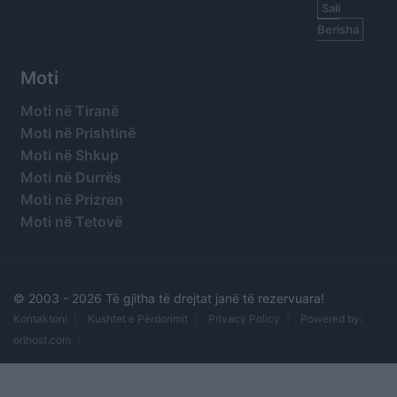
Sali
Berisha
Moti
Moti në Tiranë
Moti në Prishtinë
Moti në Shkup
Moti në Durrës
Moti në Prizren
Moti në Tetovë
© 2003 -
2026 Të gjitha të drejtat janë të rezervuara!
Kontaktoni
Kushtet e Përdorimit
Privacy Policy
Powered by:
orihost.com