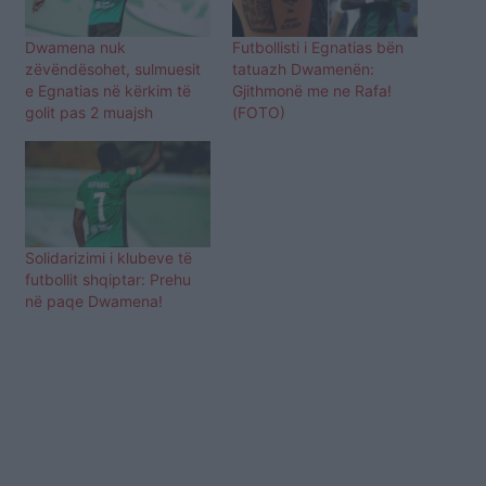
Dwamena nuk
Futbollisti i Egnatias bën
zëvëndësohet, sulmuesit
tatuazh Dwamenën:
e Egnatias në kërkim të
Gjithmonë me ne Rafa!
golit pas 2 muajsh
(FOTO)
Solidarizimi i klubeve të
futbollit shqiptar: Prehu
në paqe Dwamena!