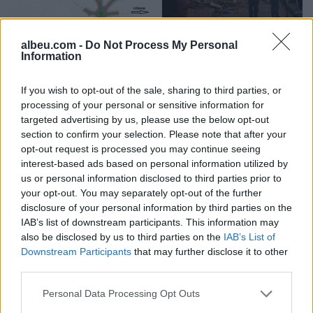
Autostrada Elbasan-
FOTO/ Tërmeti me
albeu.com -
Do Not Process My Personal
Rrogozhinë, ARRSH: Nyja
magnitudë 7.4 godet
Information
lidhëse në Papër do të
Kolumbinë, 110 viktima
ndërtohet në një fazë të
dhe persona ende të
If you wish to opt-out of the sale, sharing to third parties, or
dytë
bllokuar nën rrënoja
processing of your personal or sensitive information for
targeted advertising by us, please use the below opt-out
section to confirm your selection. Please note that after your
opt-out request is processed you may continue seeing
interest-based ads based on personal information utilized by
us or personal information disclosed to third parties prior to
your opt-out. You may separately opt-out of the further
Panik në Torino, automjeti
Protestuesit marshojnë
disclosure of your personal information by third parties on the
godet disa persona pranë
drejt Kryeministrisë: “Edi
IAB’s list of downstream participants. This information may
një lokali, dy të lënduar në
Rama o tradhtar!”,
also be disclosed by us to third parties on the
IAB’s List of
gjendje të rëndë
kërkohet dorëheqja e tij
Downstream Participants
that may further disclose it to other
third parties.
Personal Data Processing Opt Outs