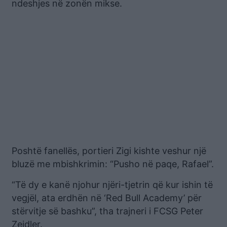
ndeshjes në zonën mikse.
Poshtë fanellës, portieri Zigi kishte veshur një
bluzë me mbishkrimin: “Pusho në paqe, Rafael”.
“Të dy e kanë njohur njëri-tjetrin që kur ishin të
vegjël, ata erdhën në ‘Red Bull Academy’ për
stërvitje së bashku”, tha trajneri i FCSG Peter
Zeidler.