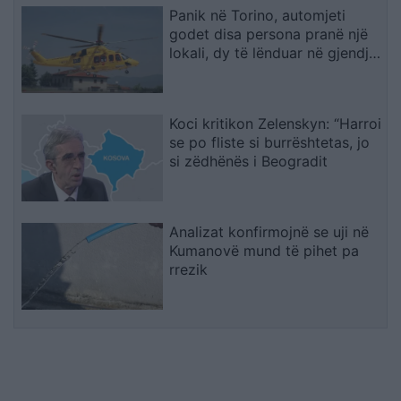
Panik në Torino, automjeti
godet disa persona pranë një
lokali, dy të lënduar në gjendje
të rëndë
Koci kritikon Zelenskyn: “Harroi
se po fliste si burrështetas, jo
si zëdhënës i Beogradit
Analizat konfirmojnë se uji në
Kumanovë mund të pihet pa
rrezik