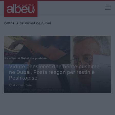
keyboard_arrow_right
Ballina
pushimet ne dubai
Vidhte pensionet dhe bënte pushime
në Dubai, Posta reagon për rastin e
Peshkopisë
4 vit me parë
schedule