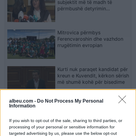
subjektit më të madh të
përmbushë detyrimin
kushtetues
Mitrovica përmbys
Ferencvaroshin dhe vazhdon
rrugëtimin evropian
Kurti nuk paraqet kandidat për
kreun e Kuvendit, kërkon sërish
më shumë kohë për bisedime
albeu.com -
Do Not Process My Personal
Përplasjet në Kuvend pas
Information
sulmit ndaj Kurtit, Basha:
Populli nuk ua fal
If you wish to opt-out of the sale, sharing to third parties, or
processing of your personal or sensitive information for
targeted advertising by us, please use the below opt-out