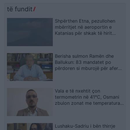
të fundit
Shpërthen Etna, pezullohen
mbërritjet në aeroportin e
Katanias për shkak të hirit
vullkanik
Berisha sulmon Ramën dhe
Ballukun: 83 mandatet po
përdoren si mburojë për aferat
kriminale
Vala e të nxehtit çon
termometrin në 41°C, Osmani
zbulon zonat me temperaturat
më të larta
Lushaku-Sadriu i bën thirrje