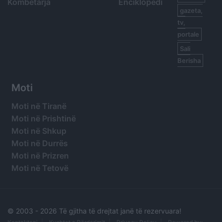
Kombëtarja
Enciklopedi
gazeta,
tv,
portale
Sali
Berisha
Moti
Moti në Tiranë
Moti në Prishtinë
Moti në Shkup
Moti në Durrës
Moti në Prizren
Moti në Tetovë
© 2003 -
2026 Të gjitha të drejtat janë të rezervuara!