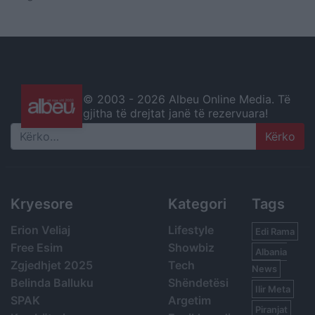
© 2003 -
2026 Albeu Online Media. Të
gjitha të drejtat janë të rezervuara!
Search
Kryesore
Kategori
Tags
Erion Veliaj
Lifestyle
Edi Rama
Free Esim
Showbiz
Albania
Zgjedhjet 2025
Tech
News
Belinda Balluku
Shëndetësi
Ilir Meta
SPAK
Argetim
Piranjat