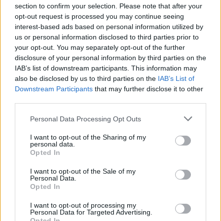
section to confirm your selection. Please note that after your
opt-out request is processed you may continue seeing
interest-based ads based on personal information utilized by
us or personal information disclosed to third parties prior to
your opt-out. You may separately opt-out of the further
disclosure of your personal information by third parties on the
IAB’s list of downstream participants. This information may
also be disclosed by us to third parties on the
IAB’s List of
Downstream Participants
that may further disclose it to other
third parties.
Personal Data Processing Opt Outs
I want to opt-out of the Sharing of my
personal data.
Opted In
I want to opt-out of the Sale of my
Personal Data.
Opted In
Esim for Global
|
Esim for Europe
|
Esim for Caribbean
|
Esim for USA
|
Esim for Italy
|
Esim for Spain
|
Esim
I want to opt-out of processing my
Personal Data for Targeted Advertising.
for Turkey
|
Esim for Germany
|
Esim for Greece
|
Esim
Opted In