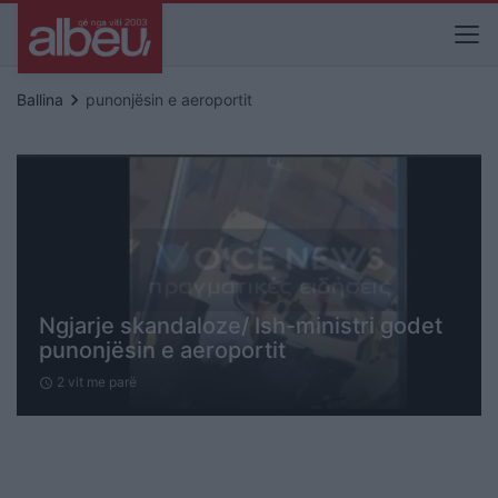
keyboard_arrow_right
Ballina
punonjësin e aeroportit
Ngjarje skandaloze/ Ish-ministri godet
punonjësin e aeroportit
2 vit me parë
schedule