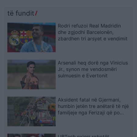
të fundit
Rodri refuzoi Real Madridin
dhe zgjodhi Barcelonën,
zbardhen tri arsyet e vendimit
Arsenali heq dorë nga Vinicius
Jr., synon me vendosmëri
sulmuesin e Evertonit
Aksident fatal në Gjermani,
humbin jetën tre anëtarë të një
familjeje nga Ferizaji që po
ktheheshin nga Kosova
UBTech nxjerr robotët