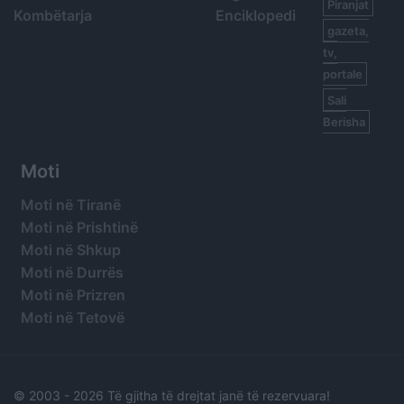
Piranjat
Kombëtarja
Enciklopedi
gazeta,
tv,
portale
Sali
Berisha
Moti
Moti në Tiranë
Moti në Prishtinë
Moti në Shkup
Moti në Durrës
Moti në Prizren
Moti në Tetovë
© 2003 -
2026 Të gjitha të drejtat janë të rezervuara!