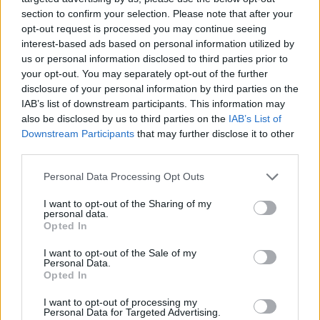
section to confirm your selection. Please note that after your
opt-out request is processed you may continue seeing
interest-based ads based on personal information utilized by
us or personal information disclosed to third parties prior to
your opt-out. You may separately opt-out of the further
disclosure of your personal information by third parties on the
IAB’s list of downstream participants. This information may
also be disclosed by us to third parties on the
IAB’s List of
Downstream Participants
that may further disclose it to other
third parties.
Personal Data Processing Opt Outs
I want to opt-out of the Sharing of my
personal data.
Opted In
I want to opt-out of the Sale of my
Personal Data.
Opted In
Esim for Global
|
Esim for Europe
|
Esim for Caribbean
|
Esim for USA
|
Esim for Italy
|
Esim for Spain
|
Esim
I want to opt-out of processing my
Personal Data for Targeted Advertising.
for Turkey
|
Esim for Germany
|
Esim for Greece
|
Esim