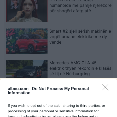
humanoidë me pamje njerëzore
për shoqëri afatgjatë
Smart #2 sjell sërish makinën e
vogël urbane elektrike me dy
vende
Mercedes-AMG CLA 45
elektrik thyen rekordin e klasës
së tij në Nürburgring
albeu.com -
Do Not Process My Personal
Information
Teleskopi më i fuqishëm diellor
zbulon vorbullat që ndikojnë
në motin hapësinor dhe Tokë
If you wish to opt-out of the sale, sharing to third parties, or
processing of your personal or sensitive information for
targeted advertising by us, please use the below opt-out