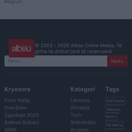
Belgium
© 2003 -
2026 Albeu Online Media. Të
gjitha të drejtat janë të rezervuara!
Search
Kryesore
Kategori
Tags
Erion Veliaj
Lifestyle
Edi Rama
Free Esim
Showbiz
Albania
Zgjedhjet 2025
Tech
News
Belinda Balluku
Shëndetësi
Ilir Meta
SPAK
Argetim