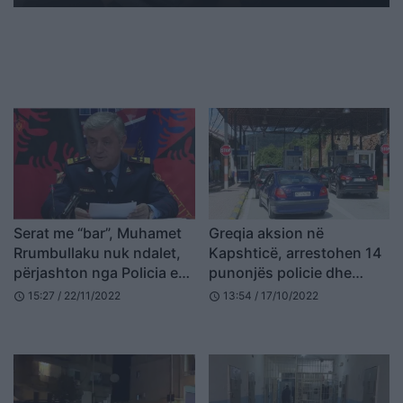
Serat me “bar”, Muhamet
Greqia aksion në
Rrumbullaku nuk ndalet,
Kapshticë, arrestohen 14
përjashton nga Policia e
punonjës policie dhe
Shtetit 7 punonjës
civilë për falsifikim në
15:27 / 22/11/2022
13:54 / 17/10/2022
schedule
schedule
doganën greko-shqiptare