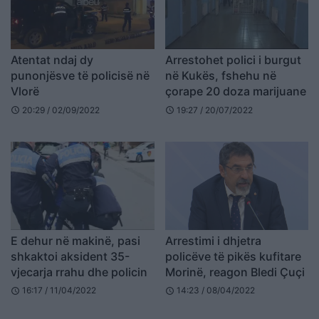
Atentat ndaj dy
Arrestohet polici i burgut
punonjësve të policisë në
në Kukës, fshehu në
Vlorë
çorape 20 doza marijuane
20:29 / 02/09/2022
19:27 / 20/07/2022
schedule
schedule
E dehur në makinë, pasi
Arrestimi i dhjetra
shkaktoi aksident 35-
policëve të pikës kufitare
vjecarja rrahu dhe policin
Morinë, reagon Bledi Çuçi
16:17 / 11/04/2022
14:23 / 08/04/2022
schedule
schedule