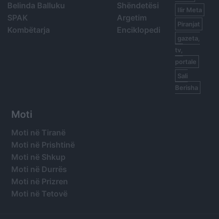
Belinda Balluku
Shëndetësi
Ilir Meta
SPAK
Argetim
Piranjat
Kombëtarja
Enciklopedi
gazeta,
tv,
portale
Sali
Berisha
Moti
Moti në Tiranë
Moti në Prishtinë
Moti në Shkup
Moti në Durrës
Moti në Prizren
Moti në Tetovë