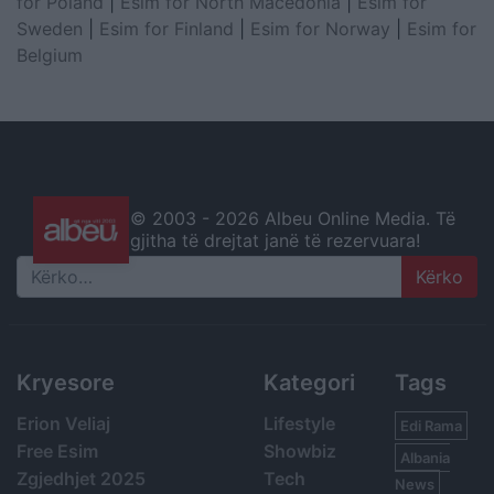
for Poland
|
Esim for North Macedonia
|
Esim for
Sweden
|
Esim for Finland
|
Esim for Norway
|
Esim for
Belgium
© 2003 -
2026 Albeu Online Media. Të
gjitha të drejtat janë të rezervuara!
Search
Kryesore
Kategori
Tags
Erion Veliaj
Lifestyle
Edi Rama
Free Esim
Showbiz
Albania
Zgjedhjet 2025
Tech
News