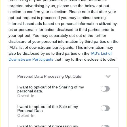
arrestohet polici në Laç
targeted advertising by us, please use the below opt-out
14:35 / 23/06/2021
section to confirm your selection. Please note that after your
schedule
opt-out request is processed you may continue seeing
interest-based ads based on personal information utilized by
të fundit
us or personal information disclosed to third parties prior to
your opt-out. You may separately opt-out of the further
Lamallari shpjegon arsyet e
disclosure of your personal information by third parties on the
shpalljes “non grata” të dy
IAB’s list of downstream participants. This information may
shtetasve nga Maqedonia e
also be disclosed by us to third parties on the
IAB’s List of
Veriut
Downstream Participants
that may further disclose it to other
third parties.
Sinani: LDK-ja nuk
bashkëqeveris me Kurtin pa një
Personal Data Processing Opt Outs
marrëveshje të plotë
I want to opt-out of the Sharing of my
personal data.
Opted In
Dita e nëntë e protestës në
I want to opt-out of the Sale of my
Divjakë, banorët djegin teserat
Personal Data.
Opted In
e PS-së dhe kundërshtojnë
bashkimin me Lushnjën
I want to opt-out of processing my