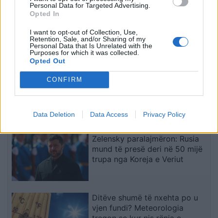
Personal Data for Targeted Advertising.
Opted In
Ndarja brenda FIFA-s përplas
kundërshtarët dhe
I want to opt-out of Collection, Use,
Retention, Sale, and/or Sharing of my
mbështetësit e Infantinos
Personal Data that Is Unrelated with the
Purposes for which it was collected.
Opted Out
Protestuesit vijojnë marshimin
CONFIRM
pa u ndalur: Shqipëria e rinisë,
jo e partisë!
Data Deletion
Data Access
Privacy Policy
Zelensky paralajmëron: Rusia
mund të presë deri në 50 mijë
trupa nga Koreja e Veriut
Ditëve shumë të nxehta po u
vjen fundi? Meteorologia
tregon se kur nis rënia e