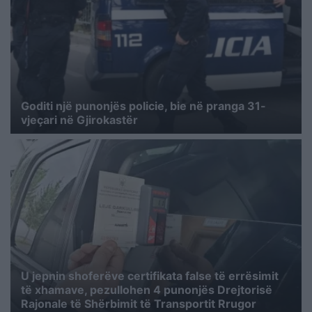
Goditi një punonjës policie, bie në pranga 31-
vjeçari në Gjirokastër
U jepnin shoferëve certifikata false të errësimit
të xhamave, pezullohen 4 punonjës Drejtorisë
Rajonale të Shërbimit të Transportit Rrugor