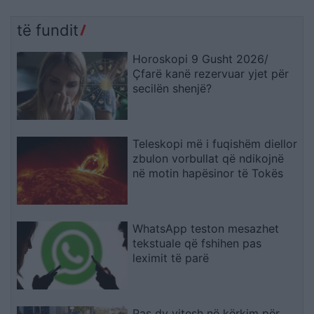
të fundit
Horoskopi 9 Gusht 2026/
Çfarë kanë rezervuar yjet për
secilën shenjë?
Teleskopi më i fuqishëm diellor
zbulon vorbullat që ndikojnë
në motin hapësinor të Tokës
WhatsApp teston mesazhet
tekstuale që fshihen pas
leximit të parë
Pas dy vitesh në kërkim për