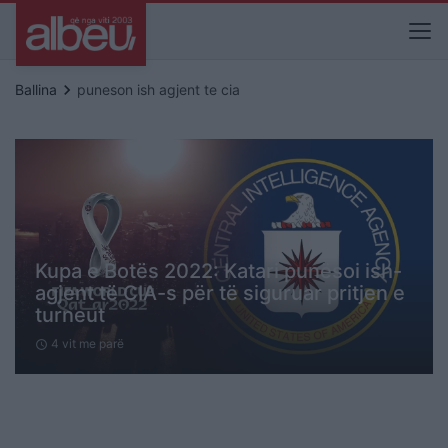
keyboard_arrow_right
Ballina
puneson ish agjent te cia
Kupa e Botës 2022: Katari punësoi ish-
agjent të CIA-s për të siguruar pritjen e
turneut
4 vit me parë
schedule