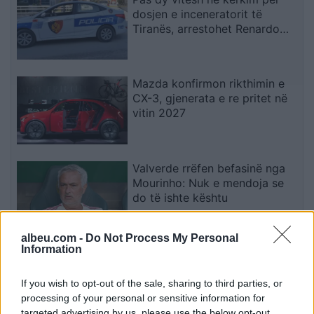
dosjen e inceneratorit të
Tiranës, arrestohet Renardo
Nallbani në Palasë
Mazda konfirmon rikthimin e
CX-3, gjenerata e re pritet në
vitin 2027
Valverde rrëfen befasinë nga
Mourinho: Nuk e mendoja se
do të ishte kështu
albeu.com -
Do Not Process My Personal
Information
Arrestohet 73-vjeçari në Krujë,
ndezi zjarr për të djegur barin
dhe flakët u përhapën drejt
If you wish to opt-out of the sale, sharing to third parties, or
malit
processing of your personal or sensitive information for
targeted advertising by us, please use the below opt-out