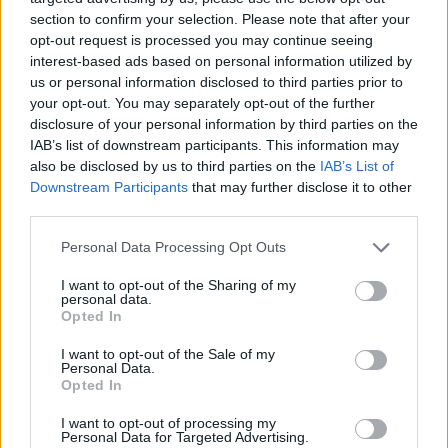
section to confirm your selection. Please note that after your
opt-out request is processed you may continue seeing
interest-based ads based on personal information utilized by
us or personal information disclosed to third parties prior to
your opt-out. You may separately opt-out of the further
disclosure of your personal information by third parties on the
IAB’s list of downstream participants. This information may
also be disclosed by us to third parties on the
IAB’s List of
Downstream Participants
that may further disclose it to other
third parties.
Personal Data Processing Opt Outs
I want to opt-out of the Sharing of my
personal data.
Opted In
I want to opt-out of the Sale of my
Personal Data.
Opted In
Esim for Global
|
Esim for Europe
|
Esim for Caribbean
|
Esim for USA
|
Esim for Italy
|
Esim for Spain
|
Esim
I want to opt-out of processing my
Personal Data for Targeted Advertising.
for Turkey
|
Esim for Germany
|
Esim for Greece
|
Esim