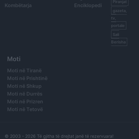
Piranjat
Kombëtarja
Enciklopedi
gazeta,
tv,
portale
Sali
Berisha
Moti
Moti në Tiranë
Moti në Prishtinë
Moti në Shkup
Moti në Durrës
Moti në Prizren
Moti në Tetovë
© 2003 -
2026 Të gjitha të drejtat janë të rezervuara!