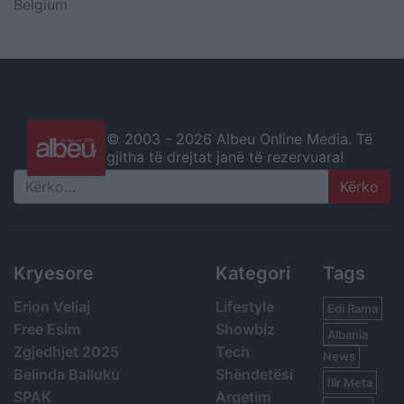
Belgium
© 2003 -
2026 Albeu Online Media. Të
gjitha të drejtat janë të rezervuara!
Search
Kryesore
Kategori
Tags
Erion Veliaj
Lifestyle
Edi Rama
Free Esim
Showbiz
Albania
Zgjedhjet 2025
Tech
News
Belinda Balluku
Shëndetësi
Ilir Meta
SPAK
Argetim