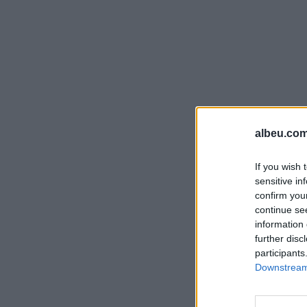
albeu.com
If you wish 
sensitive in
confirm you
continue se
information 
further disc
participants
Downstream 