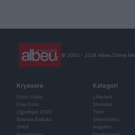
© 2003 -
2026 Albeu Online Medi
Kryesore
Kategori
Erion Veliaj
Lifestyle
Free Esim
Showbiz
Zgjedhjet 2025
Tech
Belinda Balluku
Shëndetësi
SPAK
Argetim
Kombëtarja
Enciklopedi