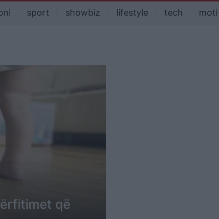
oni
sport
showbiz
lifestyle
tech
moti
përfitimet që