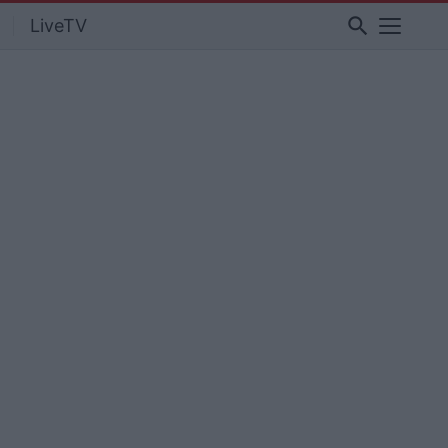
search
LiveTV