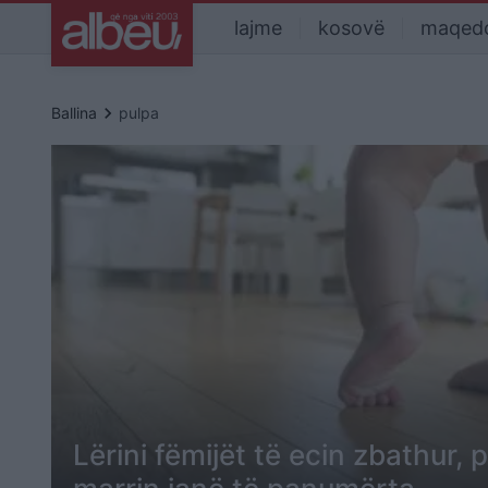
lajme
kosovë
maqed
keyboard_arrow_right
Ballina
pulpa
Lërini fëmijët të ecin zbathur, 