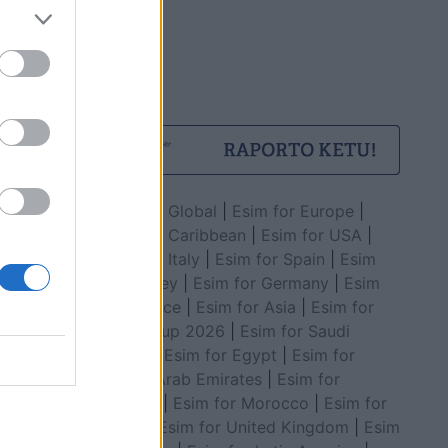
Esim for Global
|
Esim for Europe
|
Esim for Caribbean
|
Esim for USA
|
Esim for Italy
|
Esim for Spain
|
Esim
for Turkey
|
Esim for Germany
|
Esim
for Greece
|
Esim for Asia
|
Esim for
World Cup 2026
|
Esim for Saudi
Arabia
|
Esim for Egypt
|
Esim for
United Arab Emirates
|
Esim for
Balkans
|
Esim for Morocco
|
Esim for
China
|
Esim for United Kingdom
|
Esim