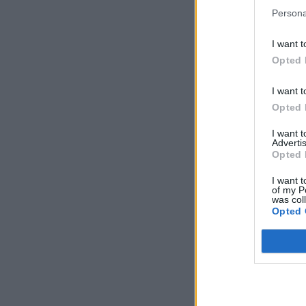
Persona
I want t
Opted 
I want t
Opted 
I want 
Advertis
Opted 
I want t
of my P
was col
Opted 