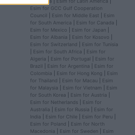
for Africa
|
Esim for Latin America
|
Esim for GCC Gulf Cooperation
Council
|
Esim for Middle East
|
Esim
for South America
|
Esim for Canada
|
Esim for Mexico
|
Esim for Japan
|
Esim for Albania
|
Esim for Kosovo
|
Esim for Switzerland
|
Esim for Tunisia
|
Esim for South Africa
|
Esim for
Algeria
|
Esim for Portugal
|
Esim for
Brazil
|
Esim for Argentina
|
Esim for
Colombia
|
Esim for Hong Kong
|
Esim
for Thailand
|
Esim for Macau
|
Esim
for Malaysia
|
Esim for Vietnam
|
Esim
for South Korea
|
Esim for Austria
|
Esim for Netherlands
|
Esim for
Australia
|
Esim for Russia
|
Esim for
India
|
Esim for Chile
|
Esim for Peru
|
Esim for Poland
|
Esim for North
Macedonia
|
Esim for Sweden
|
Esim