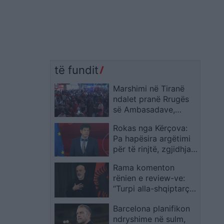
të fundit
Marshimi në Tiranë
ndalet pranë Rrugës
së Ambasadave,
protestuesit kërkojnë
Rokas nga Kërçova:
largimin e Ramës: I
Pa hapësira argëtimi
korruptuar!
për të rinjtë, zgjidhja
nuk mund të mbetet
Rama komenton
kazinoja dhe bastorja
rënien e review-ve:
“Turpi alla-shqiptarçe”
goditi piramidën e
Barcelona planifikon
Google, bizneset po
ndryshime në sulm,
dalin nga bloza