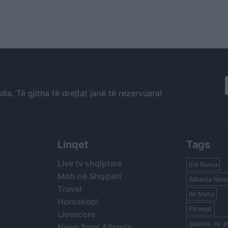
a. Të gjitha të drejtat janë të rezervuara!
Linqet
Tags
Live tv shqiptare
Edi Rama
Moti në Shqipëri
Albania New
Travel
Ilir Meta
Horoskopi
Piranjat
Livescore
gazeta, tv, p
News from Albania