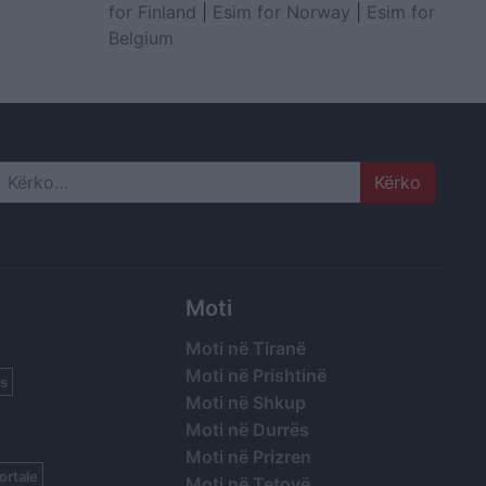
for Finland
|
Esim for Norway
|
Esim for
Belgium
Search
Moti
Moti në Tiranë
Moti në Prishtinë
s
Moti në Shkup
Moti në Durrës
Moti në Prizren
ortale
Moti në Tetovë