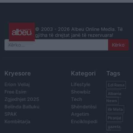
© 2003 -
2026 Albeu Online Media. Të
gjitha të drejtat janë të rezervuara!
Search
Kryesore
Kategori
Tags
Erion Veliaj
Lifestyle
Edi Rama
Free Esim
Showbiz
Albania
Zgjedhjet 2025
Tech
News
Belinda Balluku
Shëndetësi
Ilir Meta
SPAK
Argetim
Piranjat
Kombëtarja
Enciklopedi
gazeta,