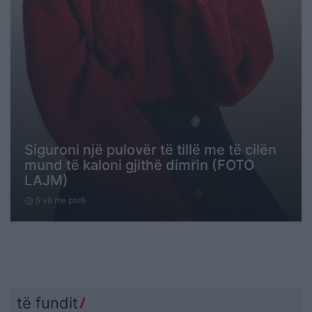
Siguroni një pulovër të tillë me të cilën
mund të kaloni gjithë dimrin (FOTO
LAJM)
5 vit me parë
schedule
të fundit