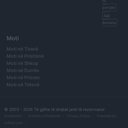
tv,
portale
Sali
Berisha
Moti
Moti në Tiranë
Moti në Prishtinë
Moti në Shkup
Moti në Durrës
Moti në Prizren
Moti në Tetovë
© 2003 -
2026 Të gjitha të drejtat janë të rezervuara!
Kontaktoni
Kushtet e Përdorimit
Privacy Policy
Powered by:
orihost.com