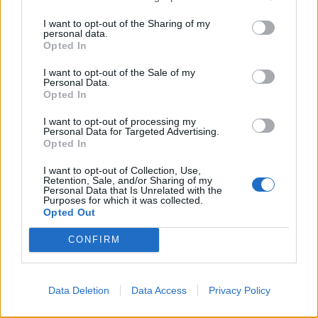
I want to opt-out of the Sharing of my
personal data.
Opted In
I want to opt-out of the Sale of my
Personal Data.
Opted In
I want to opt-out of processing my
Personal Data for Targeted Advertising.
Opted In
I want to opt-out of Collection, Use,
Retention, Sale, and/or Sharing of my
Personal Data that Is Unrelated with the
Purposes for which it was collected.
Opted Out
CONFIRM
Esim for Global
|
Esim for Europe
|
Esim for Caribbean
|
Esim for USA
|
Esim for Italy
|
Esim for Spain
|
Esim
for Turkey
|
Esim for Germany
|
Esim for Greece
|
Esim
Data Deletion
Data Access
Privacy Policy
for Asia
|
Esim for World Cup 2026
|
Esim for Saudi
Arabia
|
Esim for Egypt
|
Esim for United Arab