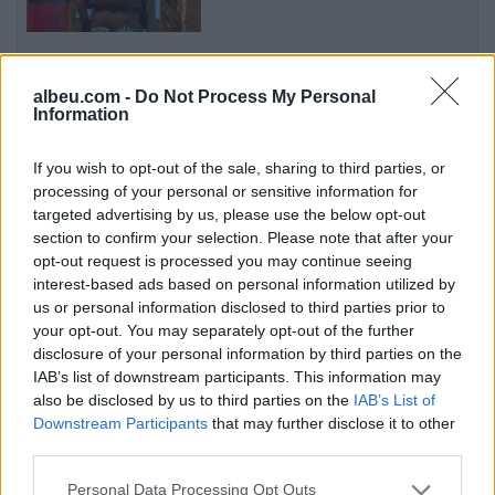
Kuvendi i Kosovës nuk
konstituohet, seanca shtyhet
albeu.com -
Do Not Process My Personal
Information
për të shtunën
If you wish to opt-out of the sale, sharing to third parties, or
processing of your personal or sensitive information for
Lamine Yamal i mbyll
targeted advertising by us, please use the below opt-out
hapësirat, talenti suedez drejt
section to confirm your selection. Please note that after your
largimit nga Barcelona
opt-out request is processed you may continue seeing
interest-based ads based on personal information utilized by
us or personal information disclosed to third parties prior to
your opt-out. You may separately opt-out of the further
Video/ Tragjedi në Ceuta, i riu
disclosure of your personal information by third parties on the
që po tentonte të kalonte
IAB’s list of downstream participants. This information may
ilegalisht nga Maroku me
also be disclosed by us to third parties on the
IAB’s List of
parashutë bie në det dhe vdes
Downstream Participants
that may further disclose it to other
third parties.
Personal Data Processing Opt Outs