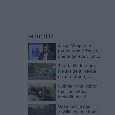
të fundit
Jakaj: Mbajtja në
paraburgim e Thaçit
dhe të tjerëve vijon të
jetë shqetësimi
Tetë të lënduar nga
kryesor
një aksident i rëndë
në autostradë, 4
kilometra para Pikës
Skënder Hita viziton
Kufitare Vërmicë
familjen e Enea
Mekollit, djali i
efektivit merret në
Gaza në hije pas
përkujdesje nga shteti
zhvillimeve me Iranin:
dhe i jepet një çek