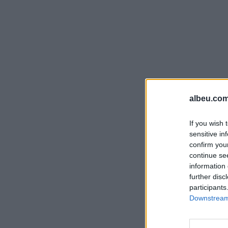
albeu.com
If you wish 
sensitive in
confirm you
continue se
information 
further disc
participants
Downstream 