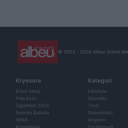
© 2003 -
2026 Albeu Online Medi
Kryesore
Kategori
Erion Veliaj
Lifestyle
Free Esim
Showbiz
Zgjedhjet 2025
Tech
Belinda Balluku
Shëndetësi
SPAK
Argetim
Kombëtarja
Enciklopedi