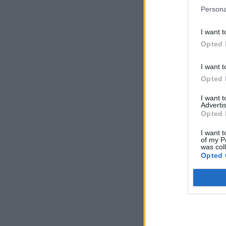
Persona
I want t
Opted 
I want t
Opted 
I want 
Advertis
Opted 
I want t
of my P
was col
Opted 