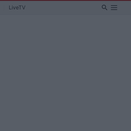
search
LiveTV