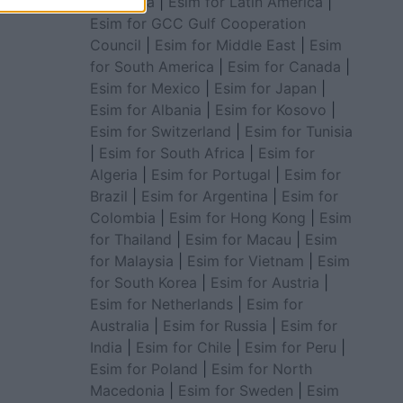
for Africa
|
Esim for Latin America
|
Esim for GCC Gulf Cooperation
Council
|
Esim for Middle East
|
Esim
for South America
|
Esim for Canada
|
Esim for Mexico
|
Esim for Japan
|
Esim for Albania
|
Esim for Kosovo
|
Esim for Switzerland
|
Esim for Tunisia
|
Esim for South Africa
|
Esim for
Algeria
|
Esim for Portugal
|
Esim for
Brazil
|
Esim for Argentina
|
Esim for
Colombia
|
Esim for Hong Kong
|
Esim
for Thailand
|
Esim for Macau
|
Esim
for Malaysia
|
Esim for Vietnam
|
Esim
for South Korea
|
Esim for Austria
|
Esim for Netherlands
|
Esim for
Australia
|
Esim for Russia
|
Esim for
India
|
Esim for Chile
|
Esim for Peru
|
Esim for Poland
|
Esim for North
Macedonia
|
Esim for Sweden
|
Esim