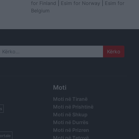
for Finland
|
Esim for Norway
|
Esim for
Belgium
Search
Moti
Moti në Tiranë
Moti në Prishtinë
s
Moti në Shkup
Moti në Durrës
Moti në Prizren
ortale
Moti në Tetovë