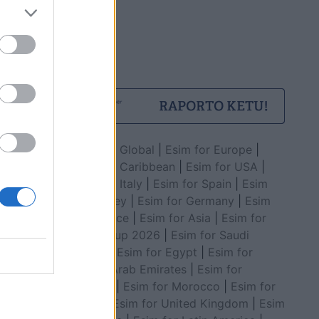
Esim for Global
|
Esim for Europe
|
Esim for Caribbean
|
Esim for USA
|
Esim for Italy
|
Esim for Spain
|
Esim
for Turkey
|
Esim for Germany
|
Esim
for Greece
|
Esim for Asia
|
Esim for
World Cup 2026
|
Esim for Saudi
Arabia
|
Esim for Egypt
|
Esim for
United Arab Emirates
|
Esim for
Balkans
|
Esim for Morocco
|
Esim for
China
|
Esim for United Kingdom
|
Esim