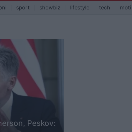
oni
sport
showbiz
lifestyle
tech
moti
herson, Peskov: