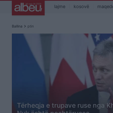
lajme
kosovë
maqed
keyboard_arrow_right
Ballina
ptin
Tërheqja e trupave ruse nga K