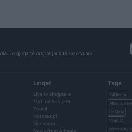
a. Të gjitha të drejtat janë të rezervuara!
Linqet
Tags
Live tv shqiptare
Edi Rama
Moti në Shqipëri
Albania New
Travel
Ilir Meta
Horoskopi
Piranjat
Livescore
gazeta, tv, p
News from Albania