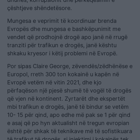
çështjeve shëndetësore.
Mungesa e veprimit të koordinuar brenda
Evropës dhe mungesa e bashkëpunimit me
vendet që prodhojnë drogë apo janë në rrugë
tranziti për trafikun e drogës, janë kështu
shkaku kryesor i këtij problemi në Evropë.
Por sipas Claire George, zëvendës/zëdhënëse e
Europol, rreth 300 ton kokainë u kapën në
Evropë vetëm në vitin 2021, dhe kjo
përfaqëson një pjesë shumë të vogël të drogës
që vjen në kontinent. Zyrtarët dhe ekspertët
mbi trafikun e drogës, janë të bindur se vetëm
10- 15 për qind, apo edhe më pak se 1 për qind
e asaj që po hyn aktualisht në tregun evropian
është për shkak të teknikave më të sofistikuara
të trafikut të drogës, si injektimi i kokainës tek