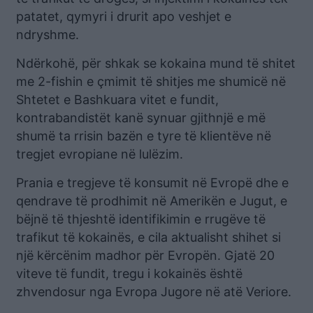
patatet, qymyri i drurit apo veshjet e
ndryshme.
Ndërkohë, për shkak se kokaina mund të shitet
me 2-fishin e çmimit të shitjes me shumicë në
Shtetet e Bashkuara vitet e fundit,
kontrabandistët kanë synuar gjithnjë e më
shumë ta rrisin bazën e tyre të klientëve në
tregjet evropiane në lulëzim.
Prania e tregjeve të konsumit në Evropë dhe e
qendrave të prodhimit në Amerikën e Jugut, e
bëjnë të thjeshtë identifikimin e rrugëve të
trafikut të kokainës, e cila aktualisht shihet si
një kërcënim madhor për Evropën. Gjatë 20
viteve të fundit, tregu i kokainës është
zhvendosur nga Evropa Jugore në atë Veriore.