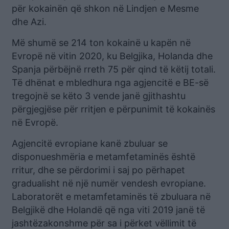
për kokainën që shkon në Lindjen e Mesme
dhe Azi.
Më shumë se 214 ton kokainë u kapën në
Evropë në vitin 2020, ku Belgjika, Holanda dhe
Spanja përbëjnë rreth 75 për qind të këtij totali.
Të dhënat e mbledhura nga agjencitë e BE-së
tregojnë se këto 3 vende janë gjithashtu
përgjegjëse për rritjen e përpunimit të kokainës
në Evropë.
Agjencitë evropiane kanë zbuluar se
disponueshmëria e metamfetaminës është
rritur, dhe se përdorimi i saj po përhapet
gradualisht në një numër vendesh evropiane.
Laboratorët e metamfetaminës të zbuluara në
Belgjikë dhe Holandë që nga viti 2019 janë të
jashtëzakonshme për sa i përket vëllimit të