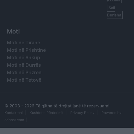
Sali
Berisha
Moti
Moti në Tiranë
Moti në Prishtinë
Moti në Shkup
Moti në Durrës
Moti në Prizren
Moti në Tetovë
© 2003 -
2026 Të gjitha të drejtat janë të rezervuara!
Kontaktoni
Kushtet e Përdorimit
Privacy Policy
Powered by:
orihost.com