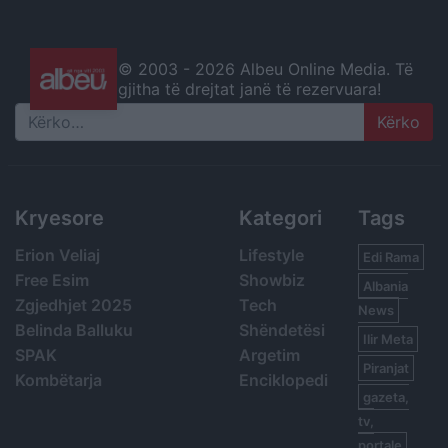
© 2003 -
2026 Albeu Online Media. Të
gjitha të drejtat janë të rezervuara!
Search
Kryesore
Kategori
Tags
Erion Veliaj
Lifestyle
Edi Rama
Free Esim
Showbiz
Albania
Zgjedhjet 2025
Tech
News
Belinda Balluku
Shëndetësi
Ilir Meta
SPAK
Argetim
Piranjat
Kombëtarja
Enciklopedi
gazeta,
tv,
portale