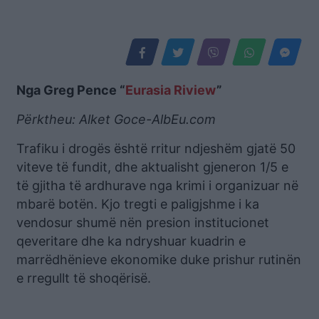
Nga Greg Pence “
Eurasia Riview
”
Përktheu: Alket Goce-AlbEu.com
Trafiku i drogës është rritur ndjeshëm gjatë 50
viteve të fundit, dhe aktualisht gjeneron 1/5 e
të gjitha të ardhurave nga krimi i organizuar në
mbarë botën. Kjo tregti e paligjshme i ka
vendosur shumë nën presion institucionet
qeveritare dhe ka ndryshuar kuadrin e
marrëdhënieve ekonomike duke prishur rutinën
e rregullt të shoqërisë.