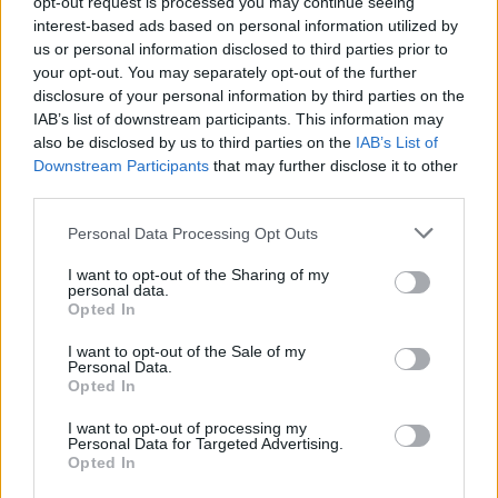
opt-out request is processed you may continue seeing
Trafikantët përballen me dy zgjedhje: ose
interest-based ads based on personal information utilized by
duhet të gjejnë rrugë të reja ose të zhvillojnë
us or personal information disclosed to third parties prior to
teknika të reja që i bëjnë më të sofistikuara
your opt-out. You may separately opt-out of the further
metodat e tyre. Ndërkohë forcat e rendit duhet
disclosure of your personal information by third parties on the
IAB’s list of downstream participants. This information may
të zhvillojnë strategji të reja ose të rritin
also be disclosed by us to third parties on the
IAB’s List of
kapacitetin e tyre për zbulim ose parandalim.
Downstream Participants
that may further disclose it to other
Rritja e dhunës në Evropë, e cila vjen kryesisht
third parties.
nga rritja e konkurrencës, sidomos në
Personal Data Processing Opt Outs
industrinë e trafikut të drogës, përkon me
metodat e trafikimit që po bëhen gjithnjë e më
I want to opt-out of the Sharing of my
personal data.
komplekse.
Opted In
E gjitha kjo po ndodh në një kohë kur vëmendja
I want to opt-out of the Sale of my
Personal Data.
dhe burimet e Evropës janë përqendruar
Opted In
kryesisht në adresimin e kërcënimit të sigurisë
I want to opt-out of processing my
që paraqet Rusia, gjë që e ka zbehur aftësinë e
Personal Data for Targeted Advertising.
Evropës për të luftuar krimin e organizuar,
Opted In
përfshirë trafikun e drogës, njerëzve dhe