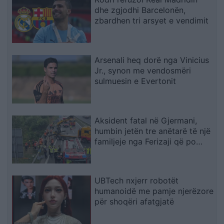
dhe zgjodhi Barcelonën,
zbardhen tri arsyet e vendimit
Arsenali heq dorë nga Vinicius
Jr., synon me vendosmëri
sulmuesin e Evertonit
Aksident fatal në Gjermani,
humbin jetën tre anëtarë të një
familjeje nga Ferizaji që po
ktheheshin nga Kosova
UBTech nxjerr robotët
humanoidë me pamje njerëzore
për shoqëri afatgjatë