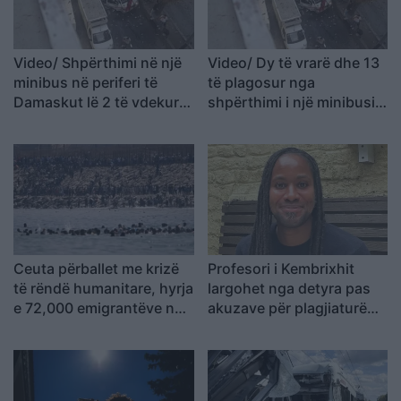
Video/ Shpërthimi në një
Video/ Dy të vrarë dhe 13
minibus në periferi të
të plagosur nga
Damaskut lë 2 të vdekur
shpërthimi i një minibusi
dhe 13 të plagosur
pranë Damaskut
Ceuta përballet me krizë
Profesori i Kembrixhit
të rëndë humanitare, hyrja
largohet nga detyra pas
e 72,000 emigrantëve në
akuzave për plagjiaturë
dy ditë ndez përplasjet
dhe pasaktësi akademike
politike në Spanjë