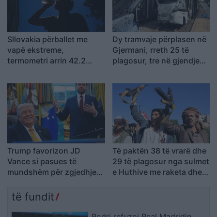
Sllovakia përballet me
Dy tramvaje përplasen në
vapë ekstreme,
Gjermani, rreth 25 të
termometri arrin 42.2
plagosur, tre në gjendje
gradë Celsius
kritike
Trump favorizon JD
Të paktën 38 të vrarë dhe
Vance si pasues të
29 të plagosur nga sulmet
mundshëm për zgjedhjet
e Huthive me raketa dhe
presidenciale të vitit
dronë kundër ushtrisë së
2028, sipas “The
Jemenit
të fundit
Washington Post
Rodri refuzoi Real Madridin