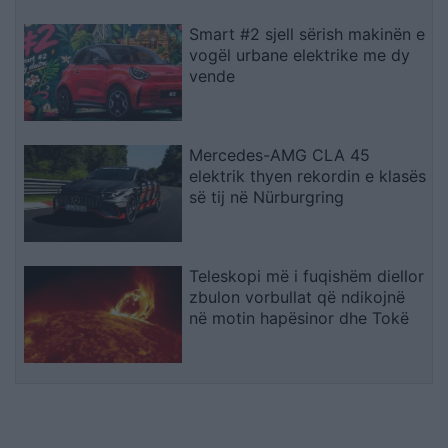
Smart #2 sjell sërish makinën e
vogël urbane elektrike me dy
vende
Mercedes-AMG CLA 45
elektrik thyen rekordin e klasës
së tij në Nürburgring
Teleskopi më i fuqishëm diellor
zbulon vorbullat që ndikojnë
në motin hapësinor dhe Tokë