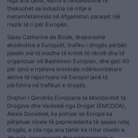
Nga ana tjetër, është e rëndësishme të
theksohet se industria në rritje e
metamfetaminës në Afganistan paraqet një
rrezik të ri për Evropën.
Sipas Catherine de Boule, drejtoreshë
ekzekutive e Europolit, trafiku i drogës përbën
pjesën më të madhe të krimit të rëndë dhe të
organizuar në Bashkimin Evropian, dhe gati 40
për qind e rrjeteve kriminale ndërkombëtare
aktive të raportuara në Europol janë të
përfshira në trafikun e drogës.
Drejtori i Qendrës Evropiane të Monitorimit të
Drogave dhe Varësisë nga Drogat (EMCDDA),
Alexis Goosdeel, ka pohuar se Evropa ka
përjetuar nivele të paprecedenta të qasjes ndaj
drogës, e cila nga ana tjetër ka rritur nivelin e
dhunës, korrupsionit dhe përkeqësimin e