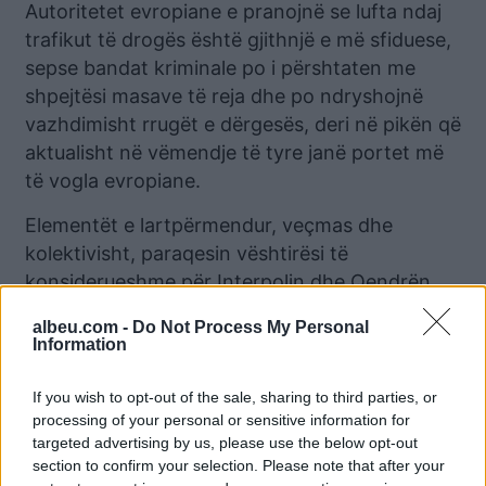
Autoritetet evropiane e pranojnë se lufta ndaj
trafikut të drogës është gjithnjë e më sfiduese,
sepse bandat kriminale po i përshtaten me
shpejtësi masave të reja dhe po ndryshojnë
vazhdimisht rrugët e dërgesës, deri në pikën që
aktualisht në vëmendje të tyre janë portet më
të vogla evropiane.
Elementët e lartpërmendur, veçmas dhe
kolektivisht, paraqesin vështirësi të
konsiderueshme për Interpolin dhe Qendrën
Evropiane të Monitorimit për Drogën dhe
albeu.com -
Do Not Process My Personal
Varësinë nga Drogat, dy nga organizatat
Information
partnere të Europolit. Në fakt, në Evropë është
zhvilluar një garë e gjatë midis trafikantëve të
If you wish to opt-out of the sale, sharing to third parties, or
processing of your personal or sensitive information for
drogës dhe forcave të rendit mbi teknikat e
targeted advertising by us, please use the below opt-out
trafikimit.
section to confirm your selection. Please note that after your