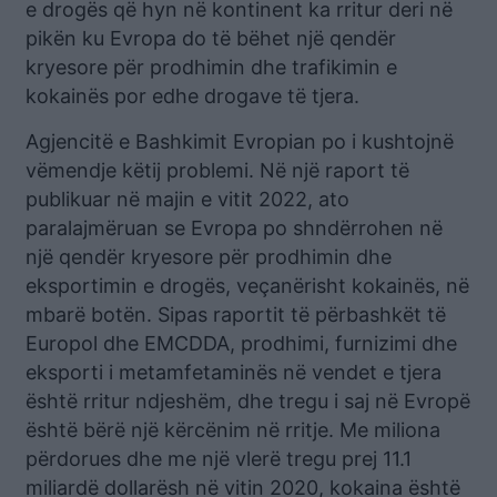
e drogës që hyn në kontinent ka rritur deri në
pikën ku Evropa do të bëhet një qendër
kryesore për prodhimin dhe trafikimin e
kokainës por edhe drogave të tjera.
Agjencitë e Bashkimit Evropian po i kushtojnë
vëmendje këtij problemi. Në një raport të
publikuar në majin e vitit 2022, ato
paralajmëruan se Evropa po shndërrohen në
një qendër kryesore për prodhimin dhe
eksportimin e drogës, veçanërisht kokainës, në
mbarë botën. Sipas raportit të përbashkët të
Europol dhe EMCDDA, prodhimi, furnizimi dhe
eksporti i metamfetaminës në vendet e tjera
është rritur ndjeshëm, dhe tregu i saj në Evropë
është bërë një kërcënim në rritje. Me miliona
përdorues dhe me një vlerë tregu prej 11.1
miliardë dollarësh në vitin 2020, kokaina është