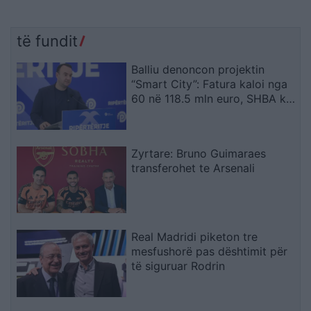
të fundit
Balliu denoncon projektin
“Smart City”: Fatura kaloi nga
60 në 118.5 mln euro, SHBA ka
ngritur shqetësime për Presight
AI dhe lidhjet e dyshuara me
Kinën
Zyrtare: Bruno Guimaraes
transferohet te Arsenali
Real Madridi piketon tre
mesfushorë pas dështimit për
të siguruar Rodrin