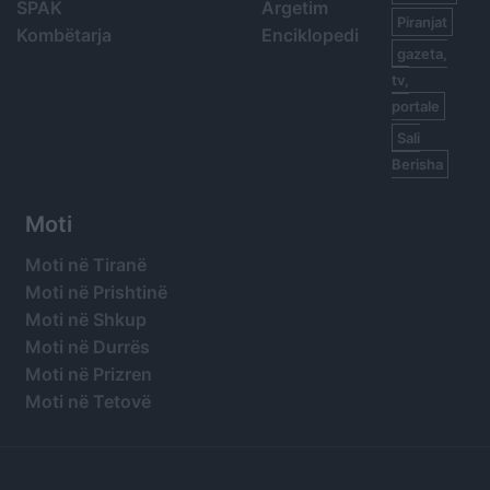
SPAK
Argetim
Piranjat
Kombëtarja
Enciklopedi
gazeta,
tv,
portale
Sali
Berisha
Moti
Moti në Tiranë
Moti në Prishtinë
Moti në Shkup
Moti në Durrës
Moti në Prizren
Moti në Tetovë