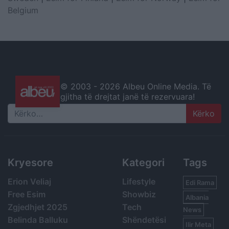
Belgium
© 2003 -
2026 Albeu Online Media. Të
gjitha të drejtat janë të rezervuara!
Search
Kryesore
Kategori
Tags
Erion Veliaj
Lifestyle
Edi Rama
Free Esim
Showbiz
Albania
Zgjedhjet 2025
Tech
News
Belinda Balluku
Shëndetësi
Ilir Meta