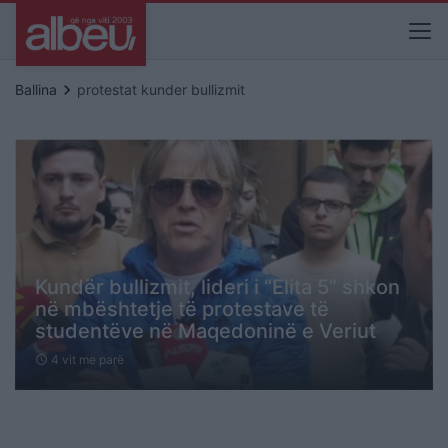
keyboard_arrow_right
Ballina
protestat kunder bullizmit
Kundër bullizmit, lideri i “Elita 5” shkon
në mbështetje të protestave të
studentëve në Maqedoninë e Veriut
4 vit me parë
schedule