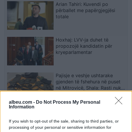
Arian Tahiri: Kuvendi po
përballet me papërgjegjësi
totale
Hoxhaj: LVV-ja duhet të
propozojë kandidatin për
kryeparlamentar
Pajisje e veshje ushtarake
gjenden të fshehura në puset
në Mitrovicë, Shala: Rasti nuk
mund të shihet si incident i
veçuar
albeu.com -
Do Not Process My Personal
Information
Verë dhe Portokalle” debuton
në Peqin mes qindra
If you wish to opt-out of the sale, sharing to third parties, or
spektatorësh, ndalesa e radhës
processing of your personal or sensitive information for
në Kavajë