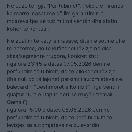
Në bazë të ligjit “Për tubimet”, Policia e Tiranës
ka marrë masat me qëllim garantimin e
mbarëvajtjes së tubimit në vendin dhe afatin
kohor të kërkuar.
Në zbatim të këtyre masave, ditën e sotme dhe
të nesërme, do të kufizohet lëvizja në disa
akse/segmente rrugore, konkretisht:
nga ora 23:45 e datës 07.05.2026 deri në
përfundim të tubimit, do të bllokohet lëvizja
dhe nuk do të lejohet parkimi i automjeteve në
bulevardin “Dëshmorët e Kombit”, nga vendi i
quajtur “Ura e Dajtit” deri në rrugën “Ismail
Qemali”;
nga ora 15:00 e datës 08.05.2026 deri në
përfundim të tubimit, do të ketë bllokim të
lëvizjes së automjeteve në bulevardin