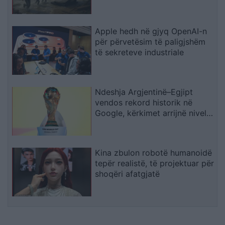
Shpërthimeve dhe Fatkeqësive
Natyrore
Apple hedh në gjyq OpenAI-n
për përvetësim të paligjshëm
të sekreteve industriale
Ndeshja Argjentinë–Egjipt
vendos rekord historik në
Google, kërkimet arrijnë nivele
të papara
Kina zbulon robotë humanoidë
tepër realistë, të projektuar për
shoqëri afatgjatë