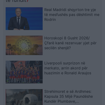
komunitetit
Real Madridi shqyrton tre yje
të mesfushës pas dështimit me
Rodrin
Horoskopi 8 Gusht 2026/
Çfarë kanë rezervuar yjet për
secilën shenjë?
Liverpooli surprizon në
merkato, arrin akord për
huazimin e Ronald Araujos
Strehimoret e së Ardhmes:
Kapsula 35 Mijë Paundëshe
Kundër Plumbave,