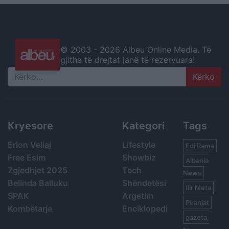
© 2003 -
2026 Albeu Online Media. Të
gjitha të drejtat janë të rezervuara!
Search
Kryesore
Kategori
Tags
Erion Veliaj
Lifestyle
Edi Rama
Free Esim
Showbiz
Albania
Zgjedhjet 2025
Tech
News
Belinda Balluku
Shëndetësi
Ilir Meta
SPAK
Argetim
Piranjat
Kombëtarja
Enciklopedi
gazeta,