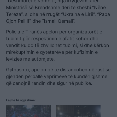
“Dëshmorët e Kombit”, nga kryqëzimi afër
Ministrisë së Brendshme deri te sheshi “Nënë
Tereza”, si dhe në rrugët “Ukraina e Lirë”, “Papa
Gjon Pali II” dhe “Ismail Qemali”.
Policia e Tiranës apelon për organizatorët e
tubimit për respektimin e afatit kohor dhe
vendit ku do të zhvillohet tubimi, si dhe kërkon
mirëkuptimin e qytetarëve për kufizimin e
lëvizjes me automjete.
Gjithashtu, apelon që të distancohen në rast se
gjenden përballë veprimeve të kundërligjshme
që cenojnë rendin dhe sigurinë publike.
Lajme të ngjashme: