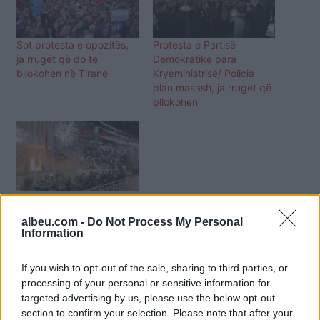
Sot protesta e opozitës,
Protesta e Partisë
ja rrugët që do të
Demokratike para
bllokohen në Tiranë
Kryeministrisë/ Policia
plan masash, ja rrugët që
bllokohen
Zbulohet ora se kur do të
mbahet protesta e
albeu.com -
Do Not Process My Personal
opozitës, policia njofton
Information
rrugët e bllokuara
If you wish to opt-out of the sale, sharing to third parties, or
processing of your personal or sensitive information for
targeted advertising by us, please use the below opt-out
section to confirm your selection. Please note that after your