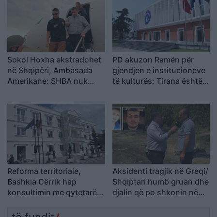
Fuqia qëndron te
bashkimi
Sokol Hoxha ekstradohet
PD akuzon Ramën për
në Shqipëri, Ambasada
gjendjen e institucioneve
Amerikane: SHBA nuk
të kulturës: Tirana është
është strehë për
pa Muze, Galeri, Teatër
kriminelët që abuzojnë me
dhe Cirk Kombëtar
sistemin e emigracionit
Reforma territoriale,
Aksidenti tragjik në Greqi/
Bashkia Cërrik hap
Shqiptari humb gruan dhe
konsultimin me qytetarët,
djalin që po shkonin në
Doka: Vendimmarrja të
punë: Humba gjithçka…
udhëhiqet nga nevojat e
të fundit