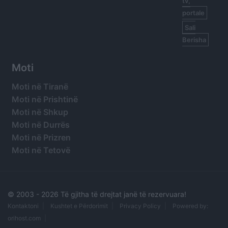
tv,
portale
Sali
Berisha
Moti
Moti në Tiranë
Moti në Prishtinë
Moti në Shkup
Moti në Durrës
Moti në Prizren
Moti në Tetovë
© 2003 -
2026 Të gjitha të drejtat janë të rezervuara!
Kontaktoni
Kushtet e Përdorimit
Privacy Policy
Powered by:
orihost.com