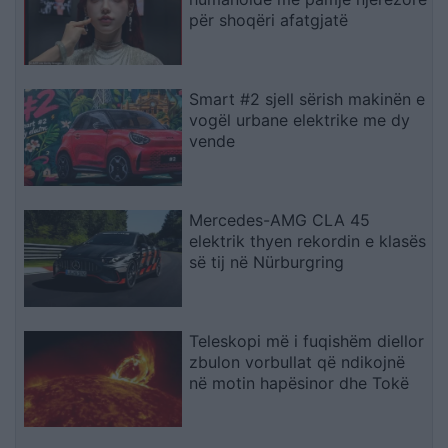
për shoqëri afatgjatë
Smart #2 sjell sërish makinën e
vogël urbane elektrike me dy
vende
Mercedes-AMG CLA 45
elektrik thyen rekordin e klasës
së tij në Nürburgring
Teleskopi më i fuqishëm diellor
zbulon vorbullat që ndikojnë
në motin hapësinor dhe Tokë