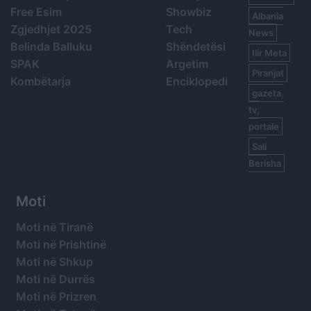
Free Esim
Showbiz
Albania
Zgjedhjet 2025
Tech
News
Belinda Balluku
Shëndetësi
Ilir Meta
SPAK
Argetim
Piranjat
Kombëtarja
Enciklopedi
gazeta,
tv,
portale
Sali
Berisha
Moti
Moti në Tiranë
Moti në Prishtinë
Moti në Shkup
Moti në Durrës
Moti në Prizren