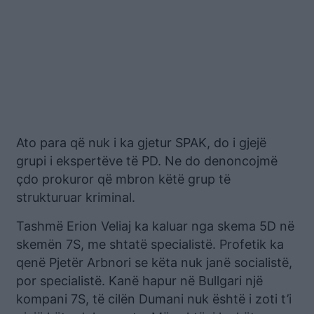
Ato para që nuk i ka gjetur SPAK, do i gjejë
grupi i ekspertëve të PD. Ne do denoncojmë
çdo prokuror që mbron këtë grup të
strukturuar kriminal.
Tashmë Erion Veliaj ka kaluar nga skema 5D në
skemën 7S, me shtatë specialistë. Profetik ka
qenë Pjetër Arbnori se këta nuk janë socialistë,
por specialistë. Kanë hapur në Bullgari një
kompani 7S, të cilën Dumani nuk është i zoti t’i