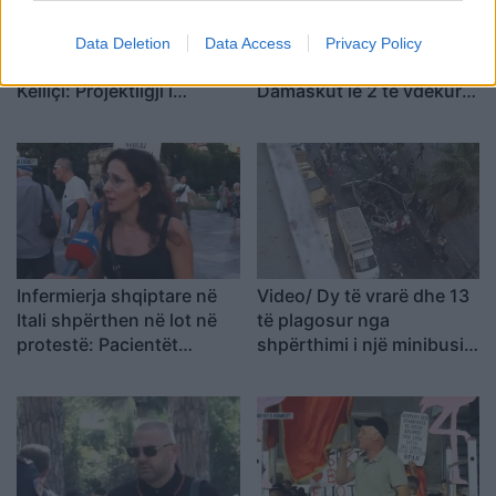
“Po ngrihet një ministri
Video/ Shpërthimi në një
Data Deletion
Data Access
Privacy Policy
paralele e Shëndetësisë”/
minibus në periferi të
Këlliçi: Projektligji i
Damaskut lë 2 të vdekur
shtatorit i hap rrugë
dhe 13 të plagosur
monopolit, SPAK të
ndërhyjë
Infermierja shqiptare në
Video/ Dy të vrarë dhe 13
Itali shpërthen në lot në
të plagosur nga
protestë: Pacientët
shpërthimi i një minibusi
detyrohen të kërkojnë
pranë Damaskut
kurim jashtë vendit