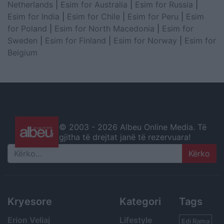
Netherlands
|
Esim for Australia
|
Esim for Russia
|
Esim for India
|
Esim for Chile
|
Esim for Peru
|
Esim
for Poland
|
Esim for North Macedonia
|
Esim for
Sweden
|
Esim for Finland
|
Esim for Norway
|
Esim for
Belgium
© 2003 -
2026 Albeu Online Media. Të
gjitha të drejtat janë të rezervuara!
Search
Kryesore
Kategori
Tags
Erion Veliaj
Lifestyle
Edi Rama