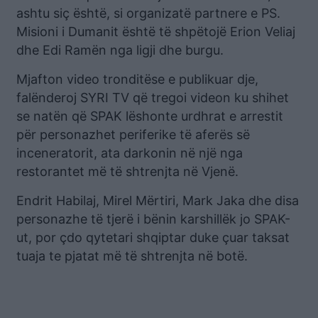
ashtu siç është, si organizatë partnere e PS.
Misioni i Dumanit është të shpëtojë Erion Veliaj
dhe Edi Ramën nga ligji dhe burgu.
Mjafton video tronditëse e publikuar dje,
falënderoj SYRI TV që tregoi videon ku shihet
se natën që SPAK lëshonte urdhrat e arrestit
për personazhet periferike të aferës së
inceneratorit, ata darkonin në një nga
restorantet më të shtrenjta në Vjenë.
Endrit Habilaj, Mirel Mërtiri, Mark Jaka dhe disa
personazhe të tjerë i bënin karshillëk jo SPAK-
ut, por çdo qytetari shqiptar duke çuar taksat
tuaja te pjatat më të shtrenjta në botë.