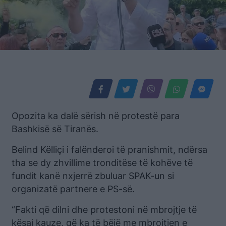
Opozita ka dalë sërish në protestë para
Bashkisë së Tiranës.
Belind Këlliçi i falënderoi të pranishmit, ndërsa
tha se dy zhvillime tronditëse të kohëve të
fundit kanë nxjerrë zbuluar SPAK-un si
organizatë partnere e PS-së.
“Fakti që dilni dhe protestoni në mbrojtje të
kësaj kauze, që ka të bëjë me mbrojtjen e