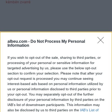
këmbën zvarrë
albeu.com -
Do Not Process My Personal
Information
If you wish to opt-out of the sale, sharing to third parties, or
processing of your personal or sensitive information for
targeted advertising by us, please use the below opt-out
section to confirm your selection. Please note that after your
opt-out request is processed you may continue seeing
interest-based ads based on personal information utilized by
Shtuar
më
8.08.2024 12:20
us or personal information disclosed to third parties prior to
your opt-out. You may separately opt-out of the further
Tags:
,
,
,
,
Këlliçi
organizate
proteta
PS
disclosure of your personal information by third parties on the
SPAK
IAB’s list of downstream participants. This information may
also be disclosed by us to third parties on the
IAB’s List of