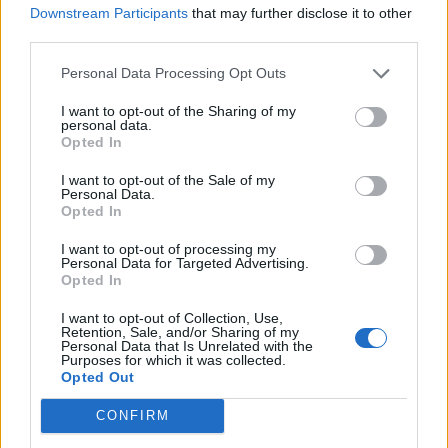
Downstream Participants
that may further disclose it to other
third parties.
Personal Data Processing Opt Outs
I want to opt-out of the Sharing of my
personal data.
Opted In
I want to opt-out of the Sale of my
Personal Data.
Opted In
I want to opt-out of processing my
Hyri me Jet Ski në
Tragjedi në Rrugën e
Personal Data for Targeted Advertising.
hapësirën e pushuesve në
Kombit, aksidentohet de
Opted In
Zvërnec, gjobitet me 300
vdes 38-vjeçari nga
I want to opt-out of Collection, Use,
mijë lekë drejtuesi
Kosova
Retention, Sale, and/or Sharing of my
Personal Data that Is Unrelated with the
Purposes for which it was collected.
Opted Out
CONFIRM