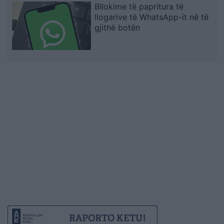
Bllokime të papritura të
llogarive të WhatsApp-it në të
gjithë botën