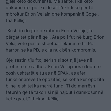
gjejë këto dokumente. Më saktë, i ka këto
dokumente, por kujdeset t’i zhdukë për të
mbrojtur Erion Veliajn dhe kompaninë Gogël,”
tha Këlliçi.
“Kushdo drejtor që mbron Erion Veliajn, të
përgatitet për në qeli. Ata po i fut në burg Erion
Veliaj vetë për të shpëtuar lëkurën e tij. Por
harron se ka PD, e cila nuk bën kompromis.
Gjej rastin t’ju ftoj sërish si sot një javë në
protestën e radhës. Erion Veliaj mos u lodh të
çosh ushtarët e tu as në SPAK, as afër
funksionarëve të opozitës, se koha kur opozita
blihej e shitej ka marrë fund. Ti do marrësh
faturën që të takon si një hajdut i damkosur në
këtë qytet,” theksoi Këlliçi.