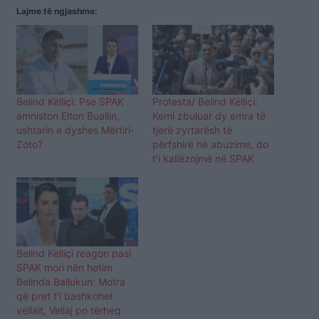
Lajme të ngjashme:
Belind Këlliçi: Pse SPAK
Protesta/ Belind Këlliçi:
amniston Elton Buallin,
Kemi zbuluar dy emra të
ushtarin e dyshes Mërtiri-
tjerë zyrtarësh të
Zoto?
përfshirë në abuzime, do
t’i kallëzojmë në SPAK
Belind Këlliçi reagon pasi
SPAK mori nën hetim
Belinda Ballukun: Motra
që pret t’i bashkohet
vëllait, Veliaj po tërheq