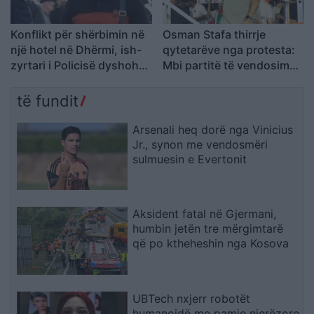
Konflikt për shërbimin në
Osman Stafa thirrje
një hotel në Dhërmi, ish-
qytetarëve nga protesta:
zyrtari i Policisë dyshohet
Mbi partitë të vendosim
se kërcënoi kamerierin
Shqipërinë, ka ardhur
dhe administratorin
koha e brezit të ri
të fundit
Arsenali heq dorë nga Vinicius
Jr., synon me vendosmëri
sulmuesin e Evertonit
Aksident fatal në Gjermani,
humbin jetën tre mërgimtarë
që po ktheheshin nga Kosova
UBTech nxjerr robotët
humanoidë me pamje njerëzore