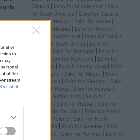
Council
|
Esim for Middle East
|
Esim
cmonin
for South America
|
Esim for Canada
|
Esim for Mexico
|
Esim for Japan
|
Esim for Albania
|
Esim for Kosovo
|
Esim for Switzerland
|
Esim for Tunisia
|
Esim for South Africa
|
Esim for
sonal or
Algeria
|
Esim for Portugal
|
Esim for
ection to
Brazil
|
Esim for Argentina
|
Esim for
ou may
Colombia
|
Esim for Hong Kong
|
Esim
 personal
for Thailand
|
Esim for Macau
|
Esim
out of the
 downstream
for Malaysia
|
Esim for Vietnam
|
Esim
B’s List of
for South Korea
|
Esim for Austria
|
Esim for Netherlands
|
Esim for
Australia
|
Esim for Russia
|
Esim for
India
|
Esim for Chile
|
Esim for Peru
|
Esim for Poland
|
Esim for North
Macedonia
|
Esim for Sweden
|
Esim
for Finland
|
Esim for Norway
|
Esim for