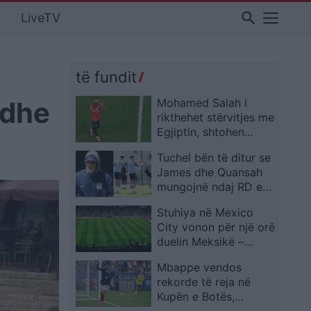
search
LiveTV
të fundit
 dhe
Mohamed Salah i
rikthehet stërvitjes me
Egjiptin, shtohen
gjasat për ndeshjen
Tuchel bën të ditur se
ndaj Australisë
James dhe Quansah
mungojnë ndaj RD e
Kongos
Stuhiya në Mexico
City vonon për një orë
duelin Meksikë –
Ekuador në “Azteca”
Mbappe vendos
rekorde të reja në
Kupën e Botës,
francezi lë pas edhe