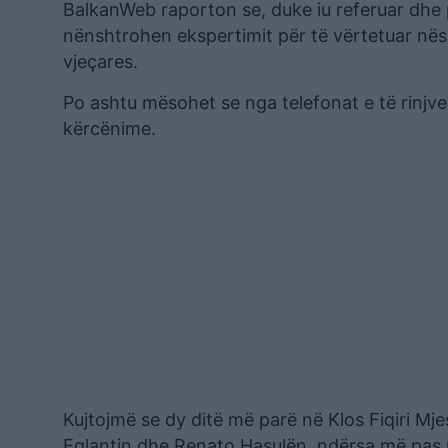
BalkanWeb raporton se, duke iu referuar dhe p
nënshtrohen ekspertimit për të vërtetuar nës
vjeçares.
Po ashtu mësohet se nga telefonat e të rinjv
kërcënime.
Kujtojmë se dy ditë më parë në Klos Fiqiri Mje
Eglantin dhe Renato Hasulën, ndërsa më pas u v