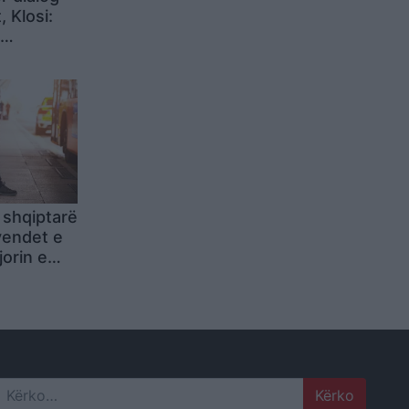
 Klosi:
erisë
 shqiptarë
vendet e
orin e