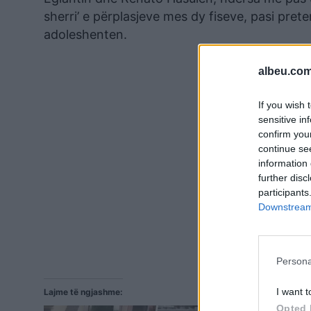
sherri’ e përplasjeve mes dy fiseve, pasi pret
adoleshenten.
albeu.com
If you wish 
sensitive in
confirm you
continue se
information 
further disc
participants
Downstream 
Persona
I want t
Lajme të ngjashme:
Opted 