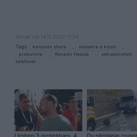
Shtuar
më
14.10.2022 11:24
Tags:
,
,
kenando shora
masakra e klosit
,
,
prokuroria
Renado Hasula
sekuestrohen
telefonet
Lirohen 3 protestues, 4
Dy përplasje rrugo