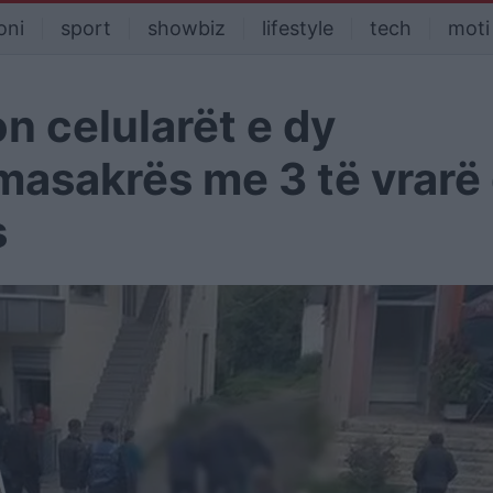
oni
sport
showbiz
lifestyle
tech
moti
n celularët e dy
masakrës me 3 të vrarë
s