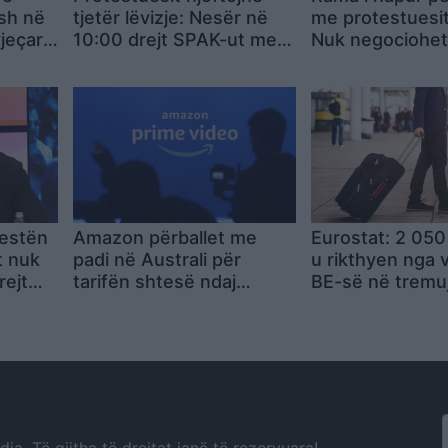
sh në
tjetër lëvizje: Nesër në
me protestuesit,
jeçar
10:00 drejt SPAK-ut me
Nuk negociohet
sa
“provën” për Edi Ramën
dorëheqja e qev
testën
Amazon përballet me
Eurostat: 2 050
t nuk
padi në Australi për
u rikthyen nga 
rejt
tarifën shtesë ndaj
BE-së në tremuj
ndit
abonentëve të Prime
parë të 2026
Video pa reklama