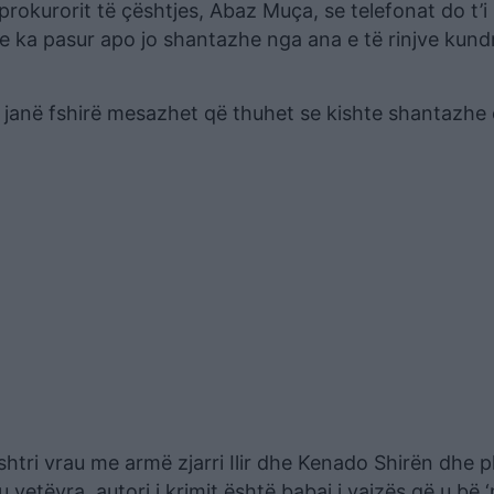
rokurorit të çështjes, Abaz Muça, se telefonat do t’i
e ka pasur apo jo shantazhe nga ana e të rinjve kundr
e janë fshirë mesazhet që thuhet se kishte shantazhe 
shtri vrau me armë zjarri Ilir dhe Kenado Shirën dhe p
etëvra. autori i krimit është babai i vajzës që u bë ‘