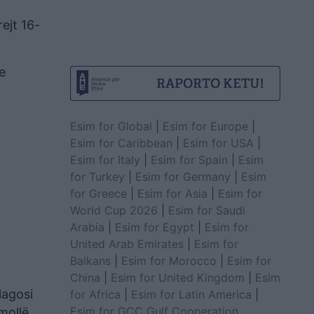
ejt 16-
e
Esim for Global
|
Esim for Europe
|
Esim for Caribbean
|
Esim for USA
|
Esim for Italy
|
Esim for Spain
|
Esim
for Turkey
|
Esim for Germany
|
Esim
for Greece
|
Esim for Asia
|
Esim for
World Cup 2026
|
Esim for Saudi
Arabia
|
Esim for Egypt
|
Esim for
United Arab Emirates
|
Esim for
Balkans
|
Esim for Morocco
|
Esim for
China
|
Esim for United Kingdom
|
Esim
lagosi
for Africa
|
Esim for Latin America
|
Esim for GCC Gulf Cooperation
mollë