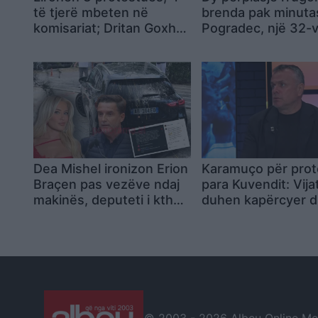
të tjerë mbeten në
brenda pak minuta
komisariat; Dritan Goxhaj:
Pogradec, një 32-v
Ishim kordon mes
humb jetën dhe di
policisë dhe qytetarëve,
persona plagosen
shoqërimi i paligjshëm
Dea Mishel ironizon Erion
Karamuço për pro
Braçen pas vezëve ndaj
para Kuvendit: Vija
makinës, deputeti i kthen
duhen kapërcyer d
përgjigje
destabilitetit të ve