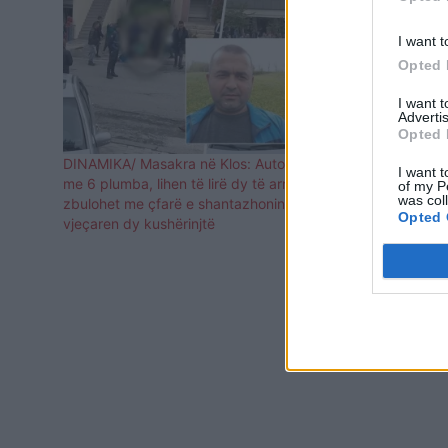
I want t
Opted 
I want 
Advertis
Opted 
DINAMIKA/ Masakra në Klos: Autori qëlloi
Vrau babë e 
I want t
me 6 plumba, lihen të lirë dy të arrestuarit,
u vetëvra 
of my P
was col
zbulohet me çfarë e shantazhonin të 16-
Opted 
vjeçaren dy kushërinjtë