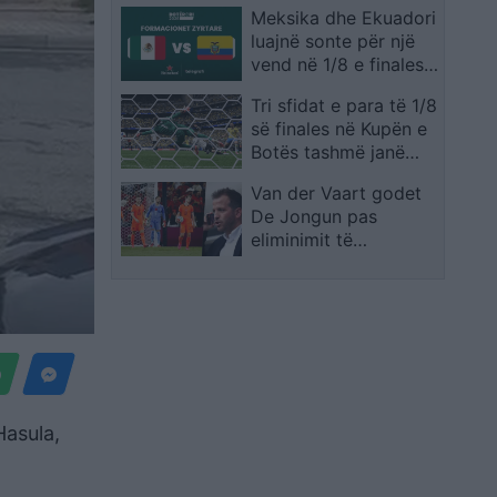
Meksika dhe Ekuadori
emra legjendarë
luajnë sonte për një
vend në 1/8 e finales,
publikohen
Tri sfidat e para të 1/8
formacionet zyrtare
së finales në Kupën e
Botës tashmë janë
zyrtarizuar
Van der Vaart godet
De Jongun pas
eliminimit të
Holandës: Ishte
paraqitja më e dobët
e karrierës
Hasula,