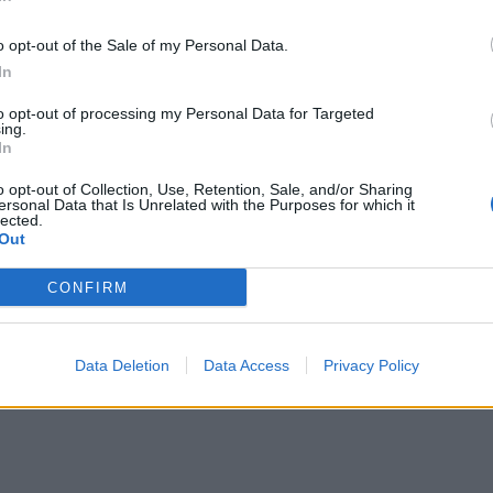
o opt-out of the Sale of my Personal Data.
In
to opt-out of processing my Personal Data for Targeted
ing.
In
bir në Klos, ky është autori që
Masakra në Klos, gazetari: Etiketi
o opt-out of Collection, Use, Retention, Sale, and/or Sharing
(FOTO LAJM)
ndaj 16-vjeçares “tërboi” Fiqiri Mje
ersonal Data that Is Unrelated with the Purposes for which it
lected.
më pas qëlloi të 4 personat
Out
CONFIRM
Data Deletion
Data Access
Privacy Policy