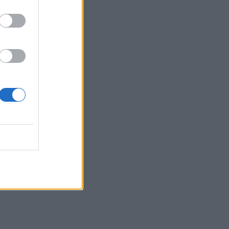
Belgium
mi fyes
shtrin,