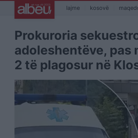
lajme
kosovë
maqed
Prokuroria sekuestro
adoleshentëve, pas 
2 të plagosur në Klo