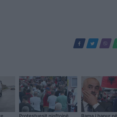
re
Protestuesit njoftojnë
Rama i hapur pë