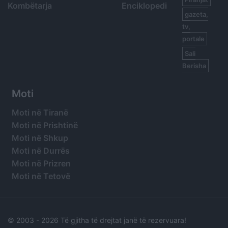
Kombëtarja
Enciklopedi
gazeta,
tv,
portale
Sali
Berisha
Moti
Moti në Tiranë
Moti në Prishtinë
Moti në Shkup
Moti në Durrës
Moti në Prizren
Moti në Tetovë
© 2003 -
2026 Të gjitha të drejtat janë të rezervuara!