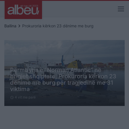
keyboard_arrow_right
Ballina
Prokuroria kërkon 23 dënime me burg
Përmbytja e “Norman Atlantic” në
brigjet shqiptare, Prokuroria kërkon 23
dënime me burg për tragjedinë me 31
viktima
4 vit me parë
schedule