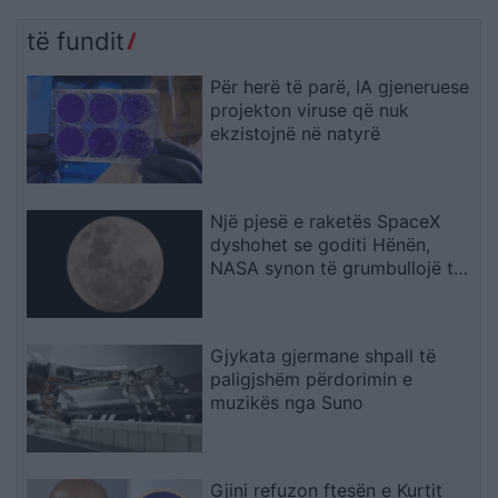
të fundit
Për herë të parë, IA gjeneruese
projekton viruse që nuk
ekzistojnë në natyrë
Një pjesë e raketës SpaceX
dyshohet se goditi Hënën,
NASA synon të grumbullojë të
dhëna
Gjykata gjermane shpall të
paligjshëm përdorimin e
muzikës nga Suno
Gjini refuzon ftesën e Kurtit