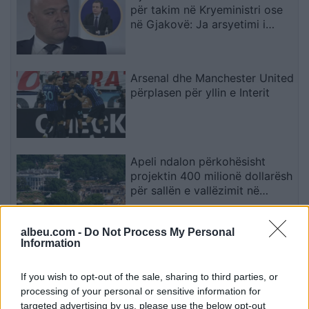
për takim në Kryeministri ose
në Gjakovë: Ja arsyetimi i
kreut të AAK-së
Arsenal dhe Manchester United
përplasen për yllin e Interit
Apeli ndalon përkohësisht
projektin 400 milionë dollarësh
për sallën e vallëzimit në
Shtëpinë e Bardhë
albeu.com -
Do Not Process My Personal
Information
Kodi Rrugor ndryshon:
Përsëritësit e dehur në timon
humbasin patentën
If you wish to opt-out of the sale, sharing to third parties, or
përgjithmonë
processing of your personal or sensitive information for
targeted advertising by us, please use the below opt-out