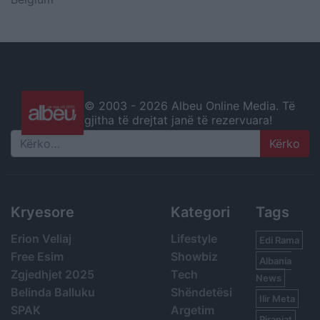
© 2003 -
2026 Albeu Online Media. Të
gjitha të drejtat janë të rezervuara!
Search
Kryesore
Kategori
Tags
Erion Veliaj
Lifestyle
Edi Rama
Free Esim
Showbiz
Albania
Zgjedhjet 2025
Tech
News
Belinda Balluku
Shëndetësi
Ilir Meta
SPAK
Argetim
Piranjat