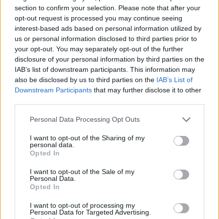
section to confirm your selection. Please note that after your
opt-out request is processed you may continue seeing
interest-based ads based on personal information utilized by
us or personal information disclosed to third parties prior to
your opt-out. You may separately opt-out of the further
disclosure of your personal information by third parties on the
IAB’s list of downstream participants. This information may
also be disclosed by us to third parties on the
IAB’s List of
Downstream Participants
that may further disclose it to other
third parties.
Personal Data Processing Opt Outs
I want to opt-out of the Sharing of my
personal data.
Opted In
I want to opt-out of the Sale of my
Personal Data.
Opted In
Esim for Global
|
Esim for Europe
|
Esim for Caribbean
|
Esim for USA
|
Esim for Italy
|
Esim for Spain
|
Esim
I want to opt-out of processing my
Personal Data for Targeted Advertising.
for Turkey
|
Esim for Germany
|
Esim for Greece
|
Esim