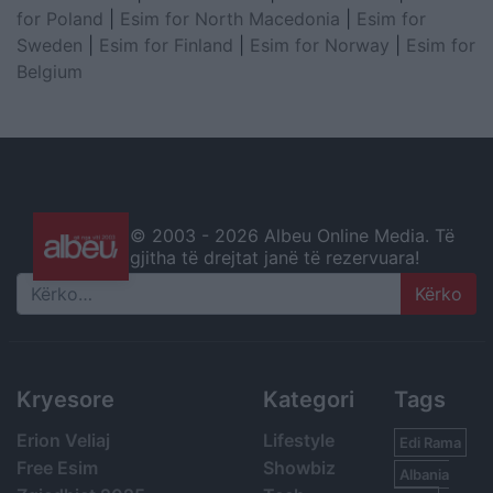
for Poland
|
Esim for North Macedonia
|
Esim for
Sweden
|
Esim for Finland
|
Esim for Norway
|
Esim for
Belgium
© 2003 -
2026 Albeu Online Media. Të
gjitha të drejtat janë të rezervuara!
Search
Kryesore
Kategori
Tags
Erion Veliaj
Lifestyle
Edi Rama
Free Esim
Showbiz
Albania