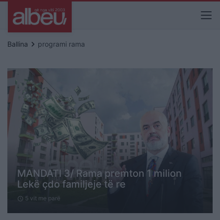
keyboard_arrow_right
Ballina
programi rama
MANDATI 3/ Rama premton 1 milion
Lekë çdo familjeje të re
5 vit me parë
schedule