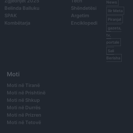
Zgjedhjet 2025
Tech
News
Belinda Balluku
Shëndetësi
Ilir Meta
SPAK
Argetim
Piranjat
Kombëtarja
Enciklopedi
gazeta,
tv,
portale
Sali
Berisha
Moti
Moti në Tiranë
Moti në Prishtinë
Moti në Shkup
Moti në Durrës
Moti në Prizren
Moti në Tetovë