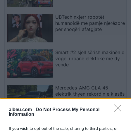
ktheheshin nga Kosova
UBTech nxjerr robotët
humanoidë me pamje njerëzore
për shoqëri afatgjatë
Smart #2 sjell sërish makinën e
vogël urbane elektrike me dy
vende
Mercedes-AMG CLA 45
elektrik thyen rekordin e klasës
së tij në Nürburgring
albeu.com -
Do Not Process My Personal
Information
Teleskopi më i fuqishëm diellor
If you wish to opt-out of the sale, sharing to third parties, or
zbulon vorbullat që ndikojnë