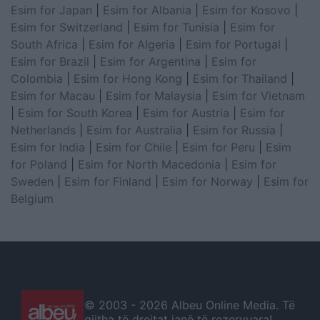
Esim for Japan
|
Esim for Albania
|
Esim for Kosovo
|
Esim for Switzerland
|
Esim for Tunisia
|
Esim for
South Africa
|
Esim for Algeria
|
Esim for Portugal
|
Esim for Brazil
|
Esim for Argentina
|
Esim for
Colombia
|
Esim for Hong Kong
|
Esim for Thailand
|
Esim for Macau
|
Esim for Malaysia
|
Esim for Vietnam
|
Esim for South Korea
|
Esim for Austria
|
Esim for
Netherlands
|
Esim for Australia
|
Esim for Russia
|
Esim for India
|
Esim for Chile
|
Esim for Peru
|
Esim
for Poland
|
Esim for North Macedonia
|
Esim for
Sweden
|
Esim for Finland
|
Esim for Norway
|
Esim for
Belgium
© 2003 -
2026 Albeu Online Media. Të
gjitha të drejtat janë të rezervuara!