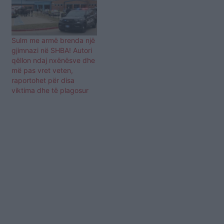
viti i ri shkollor 2020-2021
procesit mësimor online.
do të nisë më 14 shtator.
UNSHM-ja e vlerëson si
Por si do të zhvillohet
skandaloz vendimin e
mësimit? Deri më tani nuk
Qeverisë për mësimin
Sulm me armë brenda një
ka…
online duke kujtuar jo
gjimnazi në SHBA! Autori
efikasitetin e tij në muajt e
qëllon ndaj nxënësve dhe
kaluar. Unioni kërkon…
më pas vret veten,
raportohet për disa
viktima dhe të plagosur