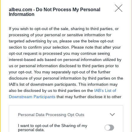
Moskës dhe Kievit
Rusia mund të presë deri
armëpushim në Detin e Zi
në 50 mijë trupa nga
albeu.com -
Do Not Process My Personal
Koreja e Veriut
Information
If you wish to opt-out of the sale, sharing to third parties, or
processing of your personal or sensitive information for
targeted advertising by us, please use the below opt-out
section to confirm your selection. Please note that after your
opt-out request is processed you may continue seeing
interest-based ads based on personal information utilized by
Senati konfirmon me
Sulmet ruse godasin
us or personal information disclosed to third parties prior to
rezultat të ngushtë ish-
zonat pranë Kievit, vriten
your opt-out. You may separately opt-out of the further
avokatin e Trumpit si
tre persona, përfshirë një
disclosure of your personal information by third parties on the
Prokuror të Përgjithshëm
fëmijë
IAB’s list of downstream participants. This information may
të SHBA-së
also be disclosed by us to third parties on the
IAB’s List of
Downstream Participants
that may further disclose it to other
third parties.
Personal Data Processing Opt Outs
I want to opt-out of the Sharing of my
Ukraina arrin marrëveshje
Videoja e rrallë e liderit
personal data.