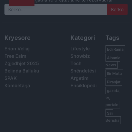
Search
Kryesore
Kategori
Tags
Erion Veliaj
Lifestyle
Edi Rama
Free Esim
Showbiz
Albania
Zgjedhjet 2025
Tech
News
Belinda Balluku
Shëndetësi
Ilir Meta
SPAK
Argetim
Piranjat
Kombëtarja
Enciklopedi
gazeta,
tv,
portale
Sali
Berisha