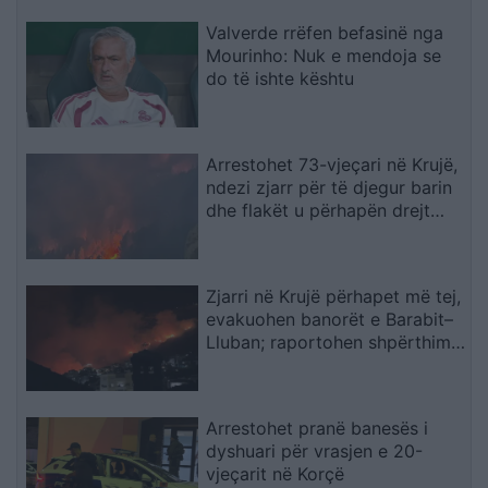
Valverde rrëfen befasinë nga
Mourinho: Nuk e mendoja se
do të ishte kështu
Arrestohet 73-vjeçari në Krujë,
ndezi zjarr për të djegur barin
dhe flakët u përhapën drejt
malit
Zjarri në Krujë përhapet më tej,
evakuohen banorët e Barabit–
Lluban; raportohen shpërthime
armatimesh
Arrestohet pranë banesës i
dyshuari për vrasjen e 20-
vjeçarit në Korçë