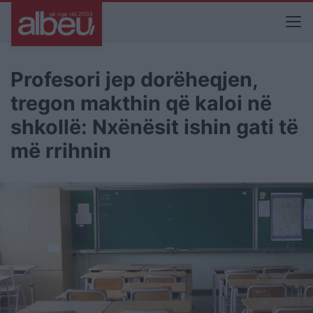
Profesori jep dorëheqjen,
tregon makthin që kaloi në
shkollë: Nxënësit ishin gati të
më rrihnin