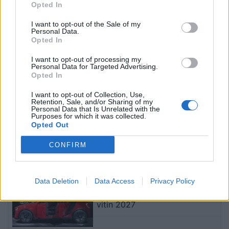
Opted In
me SHBA-në për furnizime
suprem publikohet nga
mujore me raketa Patriot
Irani, mister mbi
I want to opt-out of the Sale of my
shëndetin e Mojtaba
Personal Data.
Opted In
Khameneit
I want to opt-out of processing my
Personal Data for Targeted Advertising.
Opted In
I want to opt-out of Collection, Use,
Retention, Sale, and/or Sharing of my
Personal Data that Is Unrelated with the
Zelensky kërkon më
Zelensky pas takimit me
Purposes for which it was collected.
shumë sisteme të
Vuçiçin: Ukraina nuk e
Opted Out
mbrojtjes ajrore: Raketa
ndryshon qëndrimin, nuk
CONFIRM
që vjen drejt nesh vret
do ta njohë Kosovën
njerëz
të fundit
Data Deletion
Data Access
Privacy Policy
Mazda konfirmon rikthimin e
CX-3, gjenerata e re pritet në
vitin 2027