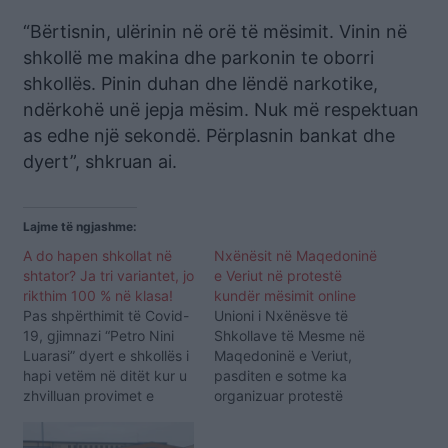
“Bërtisnin, ulërinin në orë të mësimit. Vinin në
shkollë me makina dhe parkonin te oborri
shkollës. Pinin duhan dhe lëndë narkotike,
ndërkohë unë jepja mësim. Nuk më respektuan
as edhe një sekondë. Përplasnin bankat dhe
dyert”, shkruan ai.
Lajme të ngjashme:
A do hapen shkollat në
Nxënësit në Maqedoninë
shtator? Ja tri variantet, jo
e Veriut në protestë
rikthim 100 % në klasa!
kundër mësimit online
Pas shpërthimit të Covid-
Unioni i Nxënësve të
19, gjimnazi “Petro Nini
Shkollave të Mesme në
Luarasi” dyert e shkollës i
Maqedoninë e Veriut,
hapi vetëm në ditët kur u
pasditen e sotme ka
zhvilluan provimet e
organizuar protestë
maturës. Ministria e
kundër vendimit të
Arsimit ka vendosur që
Qeverisë për zhvillimin e