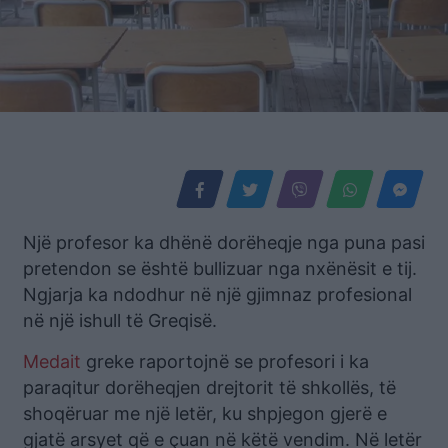
Një profesor ka dhënë dorëheqje nga puna pasi
pretendon se është bullizuar nga nxënësit e tij.
Ngjarja ka ndodhur në një gjimnaz profesional
në një ishull të Greqisë.
Medait
greke raportojnë se profesori i ka
paraqitur dorëheqjen drejtorit të shkollës, të
shoqëruar me një letër, ku shpjegon gjerë e
gjatë arsyet që e çuan në këtë vendim. Në letër