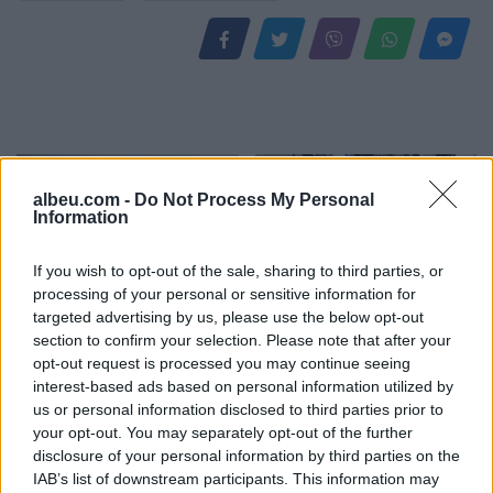
albeu.com -
Do Not Process My Personal
Information
If you wish to opt-out of the sale, sharing to third parties, or
processing of your personal or sensitive information for
Rusia goditet nga një
Je mysafir, kthehu në
targeted advertising by us, please use the below opt-out
sulm i gjerë me dronë
Shqipëri”/ Gazetari grek
section to confirm your selection. Please note that after your
ukrainas, përfshihet nga
me origjinë shqiptare
opt-out request is processed you may continue seeing
flakët rafineria dhe
përballet me sulm racist
interest-based ads based on personal information utilized by
plagosen 5 persona
pas paralajmërimit për
us or personal information disclosed to third parties prior to
rikthimin e ideologjisë së
your opt-out. You may separately opt-out of the further
Agimit të Artë
disclosure of your personal information by third parties on the
IAB’s list of downstream participants. This information may