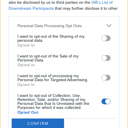
also be disclosed by us to third parties on the
IAB’s List of
Downstream Participants
that may further disclose it to other
third parties.
Adelina Ismaili rikthehet
Aksident i rëndë në Papër,
me projekt të ri/ Zbulon
makina godet trasenë
Personal Data Processing Opt Outs
bashkëpunimin surprizë
anësore të rrugës
me Gimbo-n
I want to opt-out of the Sharing of my
personal data.
Opted In
I want to opt-out of the Sale of my
Personal Data.
Opted In
I want to opt-out of processing my
Personal Data for Targeted Advertising.
GJKKO lë në qeli Samir
Nxehtësia ekstreme dhe
Opted In
Rosales Rodriguez,
zjarret po bëhen norma e
“Kimisti” kolumbian do të
re klimatike, bota
I want to opt-out of Collection, Use,
Retention, Sale, and/or Sharing of my
vuajë 14 vite burg për
përballet me sinjale alarmi
Personal Data that Is Unrelated with the
laboratorin e Frakullës
Purposes for which it was collected.
Opted Out
CONFIRM