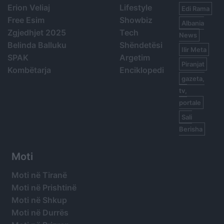
Erion Veliaj
Lifestyle
Edi Rama
Free Esim
Showbiz
Albania
Zgjedhjet 2025
Tech
News
Belinda Balluku
Shëndetësi
Ilir Meta
SPAK
Argetim
Piranjat
Kombëtarja
Enciklopedi
gazeta,
tv,
portale
Sali
Berisha
Moti
Moti në Tiranë
Moti në Prishtinë
Moti në Shkup
Moti në Durrës