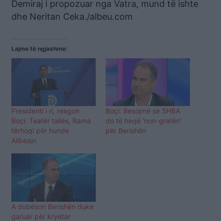
Demiraj i propozuar nga Vatra, mund të ishte
dhe Neritan Ceka./albeu.com
Lajme të ngjashme:
Presidenti i ri, reagon
Boçi: Besojmë se SHBA
Boçi: Teatër tallës, Rama
do të heqë ‘non-gratën’
tërhoqi për hunde
për Berishën
Alibeajn
A dobëson Berishën duke
garuar për kryetar