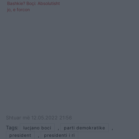
Bashkie? Boçi: Absolutisht
jo, e forcon
Shtuar
më
12.05.2022 21:56
Tags:
,
,
lucjano boci
parti demokratike
,
president
presidenti i ri