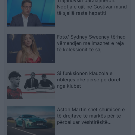
Trajanovski paralajmëron:
Ndotja e ujit në Gostivar mund
të sjellë raste hepatiti
Foto/ Sydney Sweeney tërheq
vëmendjen me imazhet e reja
të koleksionit të saj
Si funksionon klauzola e
riblerjes dhe përse përdoret
nga klubet
Aston Martin shet shumicën e
të drejtave të markës për të
përballuar vështirësitë
financiare