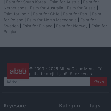
|
Esim for South Korea
|
Esim for Austria
|
Esim for
Netherlands
|
Esim for Australia
|
Esim for Russia
|
Esim for India
|
Esim for Chile
|
Esim for Peru
|
Esim
for Poland
|
Esim for North Macedonia
|
Esim for
Sweden
|
Esim for Finland
|
Esim for Norway
|
Esim for
Belgium
© 2003 -
2026 Albeu Online Media. Të
gjitha të drejtat janë të rezervuara!
Search
Kryesore
Kategori
Tags