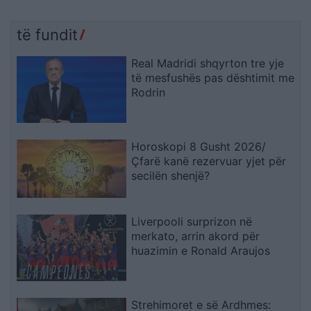
të fundit
Real Madridi shqyrton tre yje
të mesfushës pas dështimit me
Rodrin
Horoskopi 8 Gusht 2026/
Çfarë kanë rezervuar yjet për
secilën shenjë?
Liverpooli surprizon në
merkato, arrin akord për
huazimin e Ronald Araujos
Strehimoret e së Ardhmes: