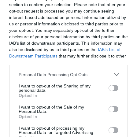
section to confirm your selection. Please note that after your
opt-out request is processed you may continue seeing
interest-based ads based on personal information utilized by
us or personal information disclosed to third parties prior to
your opt-out. You may separately opt-out of the further
disclosure of your personal information by third parties on the
IAB’s list of downstream participants. This information may
also be disclosed by us to third parties on the
IAB’s List of
Downstream Participants
that may further disclose it to other
third parties.
Personal Data Processing Opt Outs
I want to opt-out of the Sharing of my
personal data.
Opted In
I want to opt-out of the Sale of my
Personal Data.
Opted In
Esim for Global
|
Esim for Europe
|
Esim for Caribbean
|
Esim for USA
|
Esim for Italy
|
Esim for Spain
|
Esim
I want to opt-out of processing my
Personal Data for Targeted Advertising.
for Turkey
|
Esim for Germany
|
Esim for Greece
|
Esim