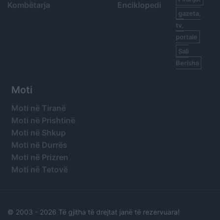
Kombëtarja
Enciklopedi
gazeta,
tv,
portale
Sali
Berisha
Moti
Moti në Tiranë
Moti në Prishtinë
Moti në Shkup
Moti në Durrës
Moti në Prizren
Moti në Tetovë
© 2003 -
2026 Të gjitha të drejtat janë të rezervuara!