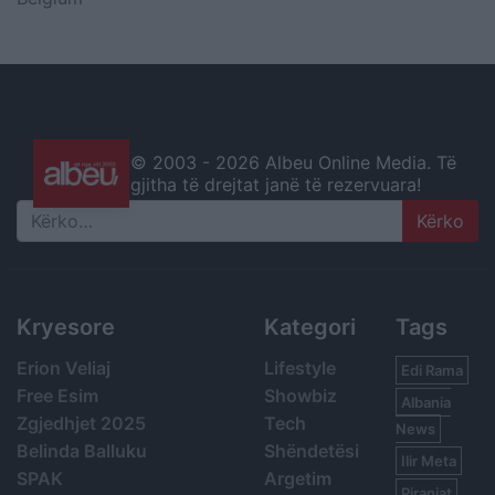
© 2003 -
2026 Albeu Online Media. Të
gjitha të drejtat janë të rezervuara!
Search
Kryesore
Kategori
Tags
Erion Veliaj
Lifestyle
Edi Rama
Free Esim
Showbiz
Albania
Zgjedhjet 2025
Tech
News
Belinda Balluku
Shëndetësi
Ilir Meta
SPAK
Argetim
Piranjat