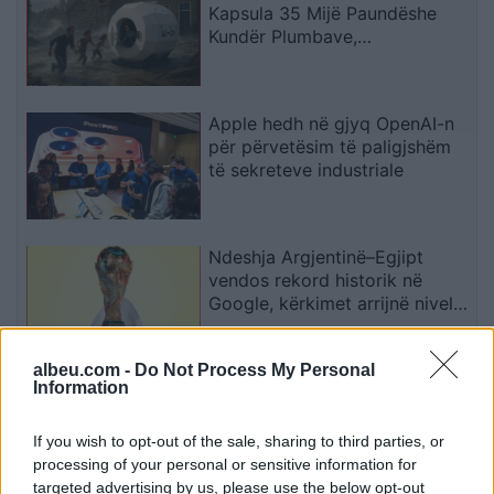
Kapsula 35 Mijë Paundëshe
Kundër Plumbave,
Shpërthimeve dhe Fatkeqësive
Natyrore
Apple hedh në gjyq OpenAI-n
për përvetësim të paligjshëm
të sekreteve industriale
Ndeshja Argjentinë–Egjipt
vendos rekord historik në
Google, kërkimet arrijnë nivele
të papara
albeu.com -
Do Not Process My Personal
Information
Kina zbulon robotë humanoidë
tepër realistë, të projektuar për
shoqëri afatgjatë
If you wish to opt-out of the sale, sharing to third parties, or
processing of your personal or sensitive information for
targeted advertising by us, please use the below opt-out