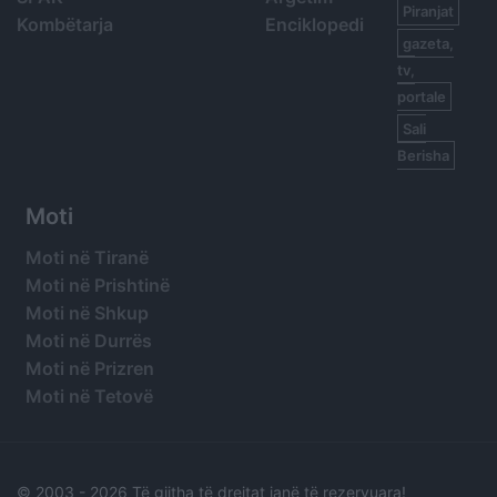
Piranjat
Kombëtarja
Enciklopedi
gazeta,
tv,
portale
Sali
Berisha
Moti
Moti në Tiranë
Moti në Prishtinë
Moti në Shkup
Moti në Durrës
Moti në Prizren
Moti në Tetovë
© 2003 -
2026 Të gjitha të drejtat janë të rezervuara!