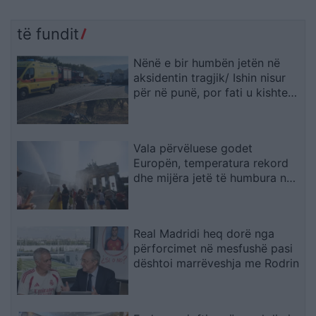
të fundit
Nënë e bir humbën jetën në
aksidentin tragjik/ Ishin nisur
për në punë, por fati u kishte
rezervuar udhëtimin e fundit
(FOTO)
Vala përvëluese godet
Europën, temperatura rekord
dhe mijëra jetë të humbura nga
nxehtësia
Real Madridi heq dorë nga
përforcimet në mesfushë pasi
dështoi marrëveshja me Rodrin