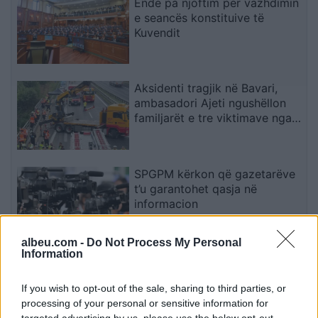
Ende pa njoftim për vazhdimin
e seancës konstituive të
Kuvendit
Aksidenti tragjik në Bavari,
ambasadori Ajeti ngushëllon
familjarët e tre viktimave nga
Kosova
SPGPM kërkon që gazetarëve
t’u garantohet qasja në
informacion
albeu.com -
Do Not Process My Personal
Information
PSG rikthehet me ofertë më të
lartë për yllin e Ajaxit
If you wish to opt-out of the sale, sharing to third parties, or
processing of your personal or sensitive information for