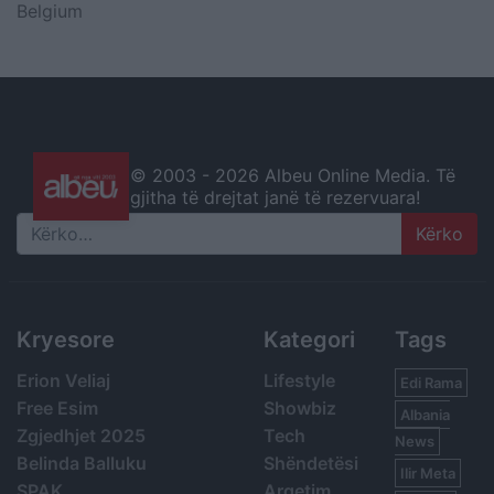
Belgium
© 2003 -
2026 Albeu Online Media. Të
gjitha të drejtat janë të rezervuara!
Search
Kryesore
Kategori
Tags
Erion Veliaj
Lifestyle
Edi Rama
Free Esim
Showbiz
Albania
Zgjedhjet 2025
Tech
News
Belinda Balluku
Shëndetësi
Ilir Meta
SPAK
Argetim