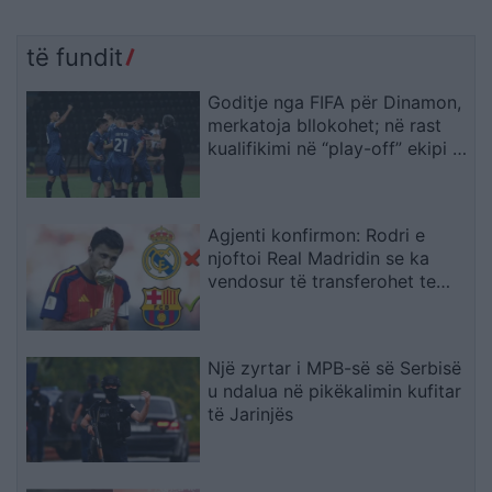
të fundit
Goditje nga FIFA për Dinamon,
merkatoja bllokohet; në rast
kualifikimi në “play-off” ekipi i
Dajës rrezikon pa përforcime
Agjenti konfirmon: Rodri e
njoftoi Real Madridin se ka
vendosur të transferohet te
Barcelona
Një zyrtar i MPB-së së Serbisë
u ndalua në pikëkalimin kufitar
të Jarinjës