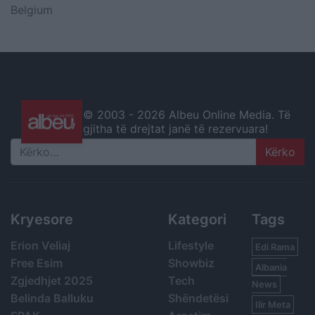
Belgium
© 2003 -
2026 Albeu Online Media. Të
gjitha të drejtat janë të rezervuara!
Search
Kryesore
Kategori
Tags
Erion Veliaj
Lifestyle
Edi Rama
Free Esim
Showbiz
Albania
Zgjedhjet 2025
Tech
News
Belinda Balluku
Shëndetësi
Ilir Meta