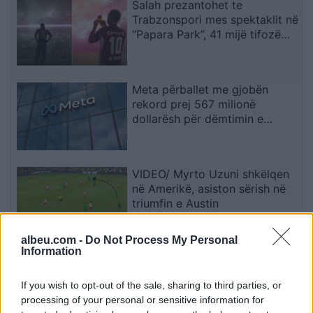
Salah prezantohet te
Trabzonspori mes spektaklit në
“Papara Park”, 41 mijë tifozë
ndezin atmosferën
Meta përballet me gjobën
rekord prej 567 milionë
dollarësh për dëmtimin e
fëmijëve
VIDEO/ Myrto Uzuni shkëlqen
në Amerikë, asiston sërish në
triumfin e Austin
albeu.com -
Do Not Process My Personal
Information
Të shtëna me armë zjarri në një
shkollë në Tajlandë, 6 të
If you wish to opt-out of the sale, sharing to third parties, or
vdekur, mes tyre edhe autori
processing of your personal or sensitive information for