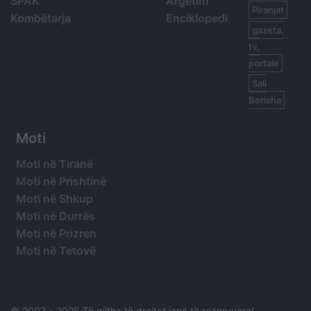
SPAK
Argetim
Piranjat
Kombëtarja
Enciklopedi
gazeta,
tv,
portale
Sali
Berisha
Moti
Moti në Tiranë
Moti në Prishtinë
Moti në Shkup
Moti në Durrës
Moti në Prizren
Moti në Tetovë
© 2003 -
2026 Të gjitha të drejtat janë të rezervuara!