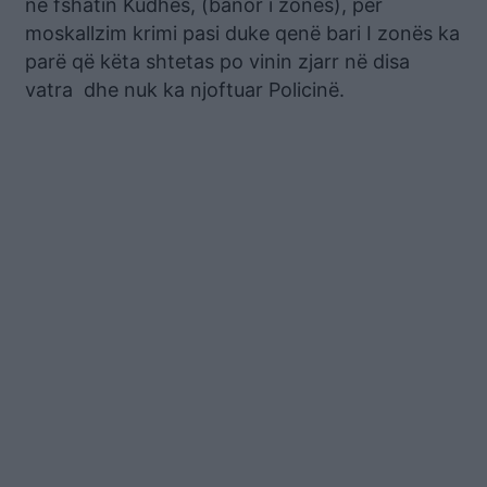
në fshatin Kudhës, (banor i zonës), për
moskallzim krimi pasi duke qenë bari I zonës ka
parë që këta shtetas po vinin zjarr në disa
vatra dhe nuk ka njoftuar Policinë.