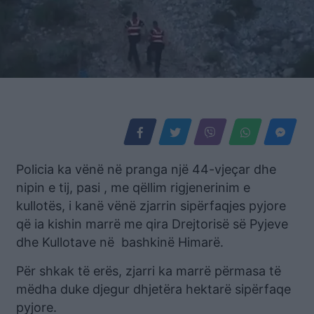
Policia ka vënë në pranga një 44-vjeçar dhe
nipin e tij, pasi , me qëllim rigjenerinim e
kullotës, i kanë vënë zjarrin sipërfaqjes pyjore
që ia kishin marrë me qira Drejtorisë së Pyjeve
dhe Kullotave në bashkinë Himarë.
Për shkak të erës, zjarri ka marrë përmasa të
mëdha duke djegur dhjetëra hektarë sipërfaqe
pyjore.