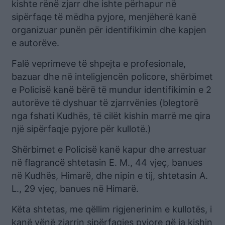
kishte rënë zjarr dhe ishte përhapur në
sipërfaqe të mëdha pyjore, menjëherë kanë
organizuar punën për identifikimin dhe kapjen
e autorëve.
Falë veprimeve të shpejta e profesionale,
bazuar dhe në inteligjencën policore, shërbimet
e Policisë kanë bërë të mundur identifikimin e 2
autorëve të dyshuar të zjarrvënies (blegtorë
nga fshati Kudhës, të cilët kishin marrë me qira
një sipërfaqje pyjore për kullotë.)
Shërbimet e Policisë kanë kapur dhe arrestuar
në flagrancë shtetasin E. M., 44 vjeç, banues
në Kudhës, Himarë, dhe nipin e tij, shtetasin A.
L., 29 vjeç, banues në Himarë.
Këta shtetas, me qëllim rigjenerinim e kullotës, i
kanë vënë zjarrin sipërfaqjes pyjore që ia kishin