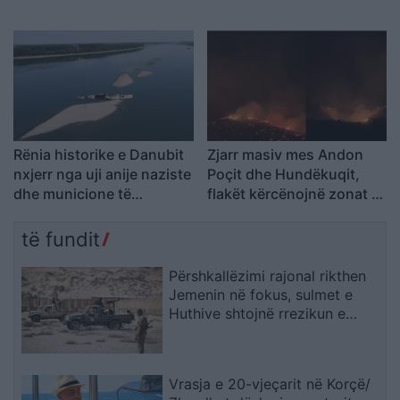
për tregtinë detare
përplasjen midis furgonit
dhe kamionit
Rënia historike e Danubit
Zjarr masiv mes Andon
nxjerr nga uji anije naziste
Poçit dhe Hundëkuqit,
dhe municione të
flakët kërcënojnë zonat e
pashpërthyera të Luftës
banuara
së Dytë Botërore
të fundit
Përshkallëzimi rajonal rikthen
Jemenin në fokus, sulmet e
Huthive shtojnë rrezikun e
zgjerimit të luftës
Vrasja e 20-vjeçarit në Korçë/