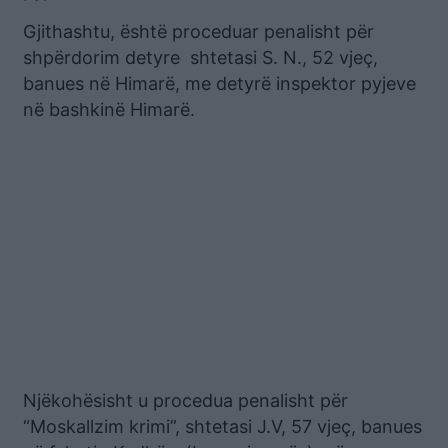
Gjithashtu, është proceduar penalisht për
shpërdorim detyre shtetasi S. N., 52 vjeç,
banues në Himarë, me detyrë inspektor pyjeve
në bashkinë Himarë.
Njëkohësisht u procedua penalisht për
“Moskallzim krimi”, shtetasi J.V, 57 vjeç, banues