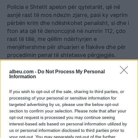
Policia e Shtetit apelon për qytetarët, që në
asnjë rast të mos ndezin zjarre, pasi ky veprim
përbën krim dhe ndëshkohet penalisht, si dhe i
fton ata që të denoncojnë në numrin 112, çdo
rast të tillë, me qëllim ndërhyrjen e
menjëhershme për shuarjen e flakëve dhe për
procedimin penal të shtetasve përgjegjës.
albeu.com -
Do Not Process My Personal
Lajme të ngjashme:
Information
If you wish to opt-out of the sale, sharing to third parties, or
processing of your personal or sensitive information for
targeted advertising by us, please use the below opt-out
section to confirm your selection. Please note that after your
Pronari i parcelës ia
Ndodh në Himarë! Dy të
opt-out request is processed you may continue seeing
mbathi, policia e Beratit
rinjtë kapen duke shitur
interest-based ads based on personal information utilized by
nxjerr inatin tek kryeplaku
mes qytetit kokainë e
us or personal information disclosed to third parties prior to
dhe inspektoi i pyjeve
kanabis
your opt-out. You may separately opt-out of the further