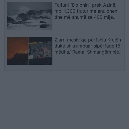
Tajfuni “Dolphin” prek Azinë,
mbi 1,300 fluturime anulohen
dhe më shumë se 400 mijë
banorë evakuohen
Zjarri masiv që përfshiu Krujën
duke shkrumbuar sipërfaqe të
mëdha/ Rama: Shmangëm një
bilanc tragjik