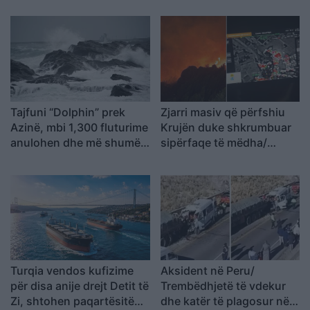
luftës
Tajfuni “Dolphin” prek
Zjarri masiv që përfshiu
Azinë, mbi 1,300 fluturime
Krujën duke shkrumbuar
anulohen dhe më shumë
sipërfaqe të mëdha/
se 400 mijë banorë
Rama: Shmangëm një
evakuohen
bilanc tragjik
Turqia vendos kufizime
Aksident në Peru/
për disa anije drejt Detit të
Trembëdhjetë të vdekur
Zi, shtohen paqartësitë
dhe katër të plagosur në