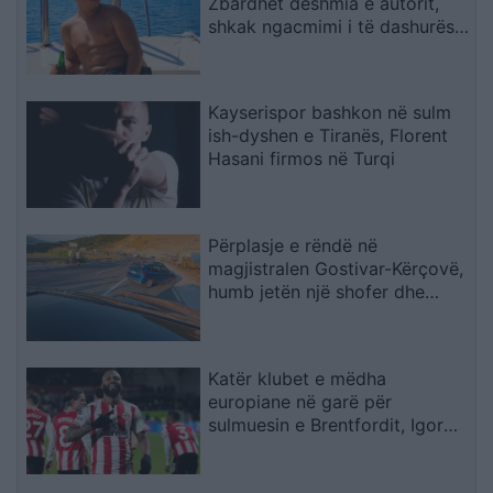
Zbardhet dëshmia e autorit,
shkak ngacmimi i të dashurës
nga viktima
Kayserispor bashkon në sulm
ish-dyshen e Tiranës, Florent
Hasani firmos në Turqi
Përplasje e rëndë në
magjistralen Gostivar-Kërçovë,
humb jetën një shofer dhe
plagoset rëndë një tjetër
Katër klubet e mëdha
europiane në garë për
sulmuesin e Brentfordit, Igor
Thiago