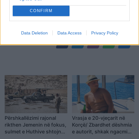
CONFIRM
Shtuar
më
19.08.2023 09:57
Tags:
,
,
arrestime
Himare
zjarrvenie
Data Deletion
Data Access
Privacy Policy
Përshkallëzimi rajonal
Vrasja e 20-vjeçarit në
rikthen Jemenin në fokus,
Korçë/ Zbardhet dëshmia
sulmet e Huthive shtojnë
e autorit, shkak ngacmimi
rrezikun e zgjerimit të
i të dashurës nga viktima