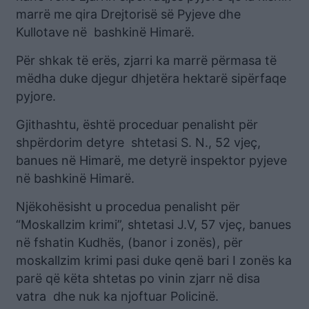
marrë me qira Drejtorisë së Pyjeve dhe
Kullotave në bashkinë Himarë.
Për shkak të erës, zjarri ka marrë përmasa të
mëdha duke djegur dhjetëra hektarë sipërfaqe
pyjore.
Gjithashtu, është proceduar penalisht për
shpërdorim detyre shtetasi S. N., 52 vjeç,
banues në Himarë, me detyrë inspektor pyjeve
në bashkinë Himarë.
Njëkohësisht u procedua penalisht për
“Moskallzim krimi”, shtetasi J.V, 57 vjeç, banues
në fshatin Kudhës, (banor i zonës), për
moskallzim krimi pasi duke qenë bari I zonës ka
parë që këta shtetas po vinin zjarr në disa
vatra dhe nuk ka njoftuar Policinë.