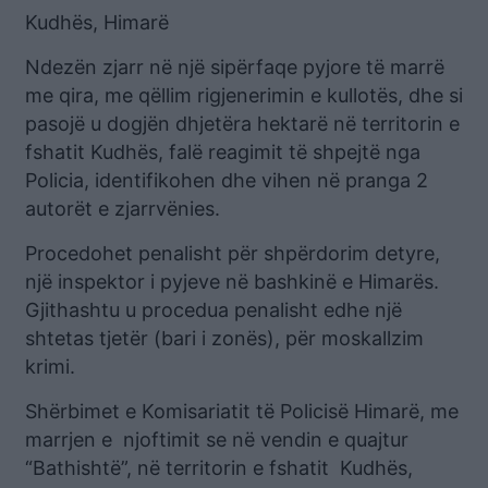
Kudhës, Himarë
Ndezën zjarr në një sipërfaqe pyjore të marrë
me qira, me qëllim rigjenerimin e kullotës, dhe si
pasojë u dogjën dhjetëra hektarë në territorin e
fshatit Kudhës, falë reagimit të shpejtë nga
Policia, identifikohen dhe vihen në pranga 2
autorët e zjarrvënies.
Procedohet penalisht për shpërdorim detyre,
një inspektor i pyjeve në bashkinë e Himarës.
Gjithashtu u procedua penalisht edhe një
shtetas tjetër (bari i zonës), për moskallzim
krimi.
Shërbimet e Komisariatit të Policisë Himarë, me
marrjen e njoftimit se në vendin e quajtur
“Bathishtë”, në territorin e fshatit Kudhës,