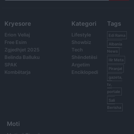
Search
Kryesore
Kategori
Tags
Erion Veliaj
Lifestyle
Edi Rama
Free Esim
Showbiz
Albania
Zgjedhjet 2025
Tech
News
Belinda Balluku
Shëndetësi
Ilir Meta
SPAK
Argetim
Piranjat
Kombëtarja
Enciklopedi
gazeta,
tv,
portale
Sali
Berisha
Moti