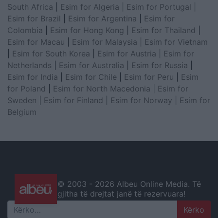
South Africa
|
Esim for Algeria
|
Esim for Portugal
|
Esim for Brazil
|
Esim for Argentina
|
Esim for
Colombia
|
Esim for Hong Kong
|
Esim for Thailand
|
Esim for Macau
|
Esim for Malaysia
|
Esim for Vietnam
|
Esim for South Korea
|
Esim for Austria
|
Esim for
Netherlands
|
Esim for Australia
|
Esim for Russia
|
Esim for India
|
Esim for Chile
|
Esim for Peru
|
Esim
for Poland
|
Esim for North Macedonia
|
Esim for
Sweden
|
Esim for Finland
|
Esim for Norway
|
Esim for
Belgium
© 2003 -
2026 Albeu Online Media. Të
gjitha të drejtat janë të rezervuara!