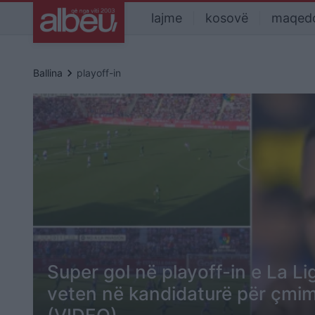
lajme
kosovë
maqed
keyboard_arrow_right
Ballina
playoff-in
Super gol në playoff-in e La Liga
veten në kandidaturë për çmim