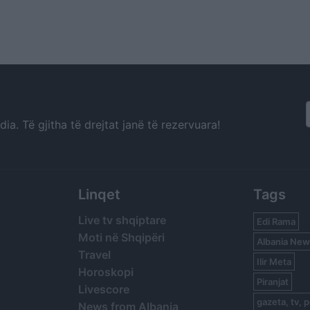
a. Të gjitha të drejtat janë të rezervuara!
Linqet
Tags
Live tv shqiptare
Edi Rama
Moti në Shqipëri
Albania New
Travel
Ilir Meta
Horoskopi
Piranjat
Livescore
gazeta, tv, p
News from Albania