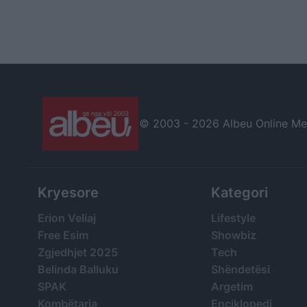
© 2003 -
2026 Albeu Online Medi
Kryesore
Kategori
Erion Veliaj
Lifestyle
Free Esim
Showbiz
Zgjedhjet 2025
Tech
Belinda Balluku
Shëndetësi
SPAK
Argetim
Kombëtarja
Enciklopedi