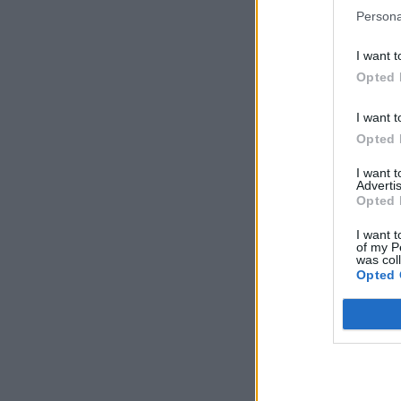
Persona
I want t
Opted 
I want t
Opted 
I want 
Advertis
Opted 
I want t
of my P
was col
Opted 