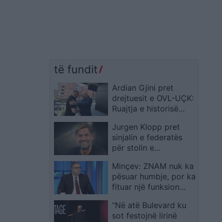
të fundit
Ardian Gjini pret
drejtuesit e OVL-UÇK:
Ruajtja e historisë
sonë është investim
Jurgen Klopp pret
për të ardhmen
sinjalin e federatës
për stolin e
Gjermanisë
Minçev: ZNAM nuk ka
pësuar humbje, por ka
fituar një funksion
shtesë
“Në atë Bulevard ku
sot festojnë lirinë