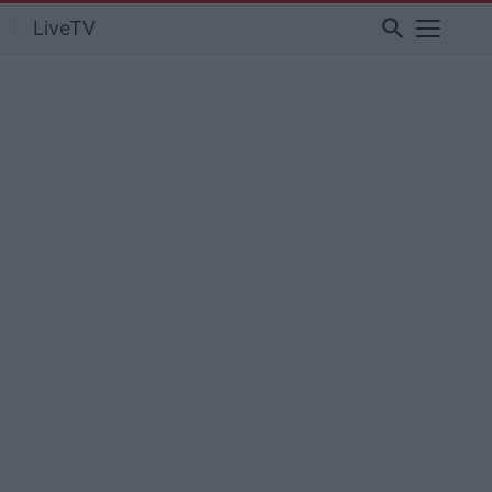
search
LiveTV