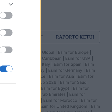
Esim for Global
|
Esim for Europe
|
Esim for Caribbean
|
Esim for USA
|
Esim for Italy
|
Esim for Spain
|
Esim
for Turkey
|
Esim for Germany
|
Esim
for Greece
|
Esim for Asia
|
Esim for
World Cup 2026
|
Esim for Saudi
Arabia
|
Esim for Egypt
|
Esim for
United Arab Emirates
|
Esim for
Balkans
|
Esim for Morocco
|
Esim for
China
|
Esim for United Kingdom
|
Esim