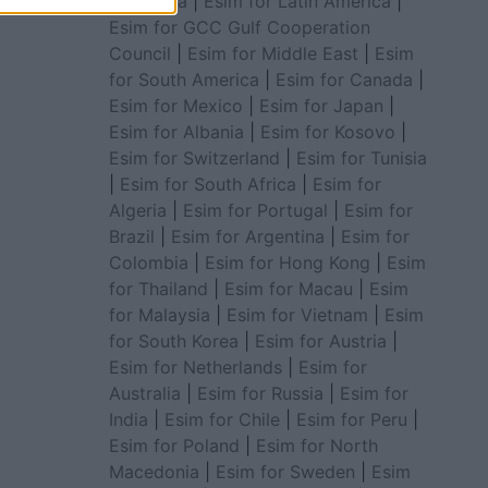
for Africa
|
Esim for Latin America
|
Esim for GCC Gulf Cooperation
Council
|
Esim for Middle East
|
Esim
for South America
|
Esim for Canada
|
Esim for Mexico
|
Esim for Japan
|
Esim for Albania
|
Esim for Kosovo
|
Esim for Switzerland
|
Esim for Tunisia
|
Esim for South Africa
|
Esim for
Algeria
|
Esim for Portugal
|
Esim for
Brazil
|
Esim for Argentina
|
Esim for
Colombia
|
Esim for Hong Kong
|
Esim
for Thailand
|
Esim for Macau
|
Esim
for Malaysia
|
Esim for Vietnam
|
Esim
for South Korea
|
Esim for Austria
|
Esim for Netherlands
|
Esim for
Australia
|
Esim for Russia
|
Esim for
India
|
Esim for Chile
|
Esim for Peru
|
Esim for Poland
|
Esim for North
Macedonia
|
Esim for Sweden
|
Esim