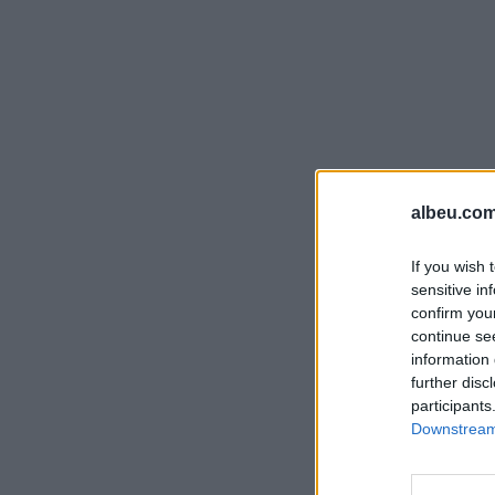
albeu.com
If you wish 
sensitive in
confirm you
continue se
information 
further disc
participants
Downstream 