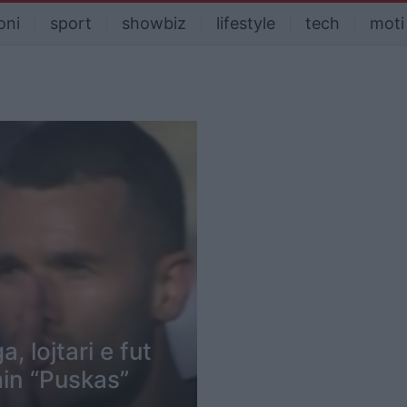
oni
sport
showbiz
lifestyle
tech
moti
, lojtari e fut
in “Puskas”