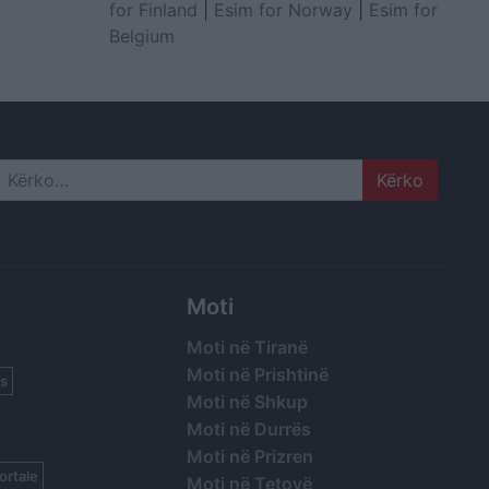
for Finland
|
Esim for Norway
|
Esim for
Belgium
Search
Moti
Moti në Tiranë
Moti në Prishtinë
s
Moti në Shkup
Moti në Durrës
Moti në Prizren
ortale
Moti në Tetovë