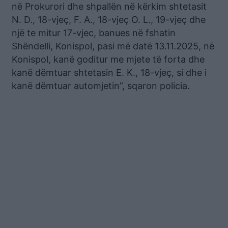
në Prokurori dhe shpallën në kërkim shtetasit
N. D., 18-vjeç, F. A., 18-vjeç O. L., 19-vjeç dhe
një te mitur 17-vjec, banues në fshatin
Shëndelli, Konispol, pasi më datë 13.11.2025, në
Konispol, kanë goditur me mjete të forta dhe
kanë dëmtuar shtetasin E. K., 18-vjeç, si dhe i
kanë dëmtuar automjetin”, sqaron policia.