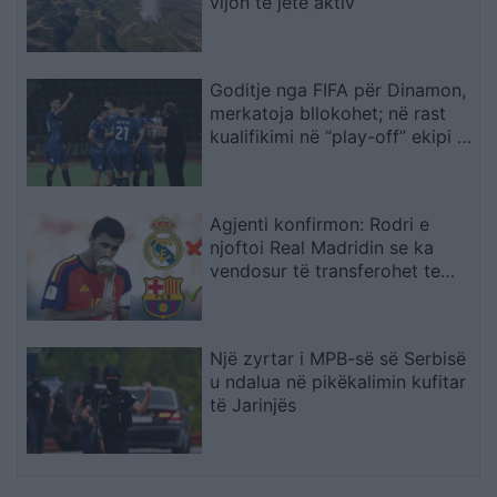
vijon të jetë aktiv
Goditje nga FIFA për Dinamon,
merkatoja bllokohet; në rast
kualifikimi në “play-off” ekipi i
Dajës rrezikon pa përforcime
Agjenti konfirmon: Rodri e
njoftoi Real Madridin se ka
vendosur të transferohet te
Barcelona
Një zyrtar i MPB-së së Serbisë
u ndalua në pikëkalimin kufitar
të Jarinjës