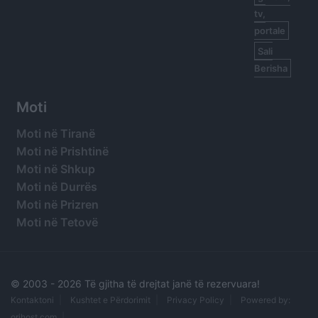
tv,
portale
Sali
Berisha
Moti
Moti në Tiranë
Moti në Prishtinë
Moti në Shkup
Moti në Durrës
Moti në Prizren
Moti në Tetovë
© 2003 -
2026 Të gjitha të drejtat janë të rezervuara!
Kontaktoni
Kushtet e Përdorimit
Privacy Policy
Powered by:
orihost.com