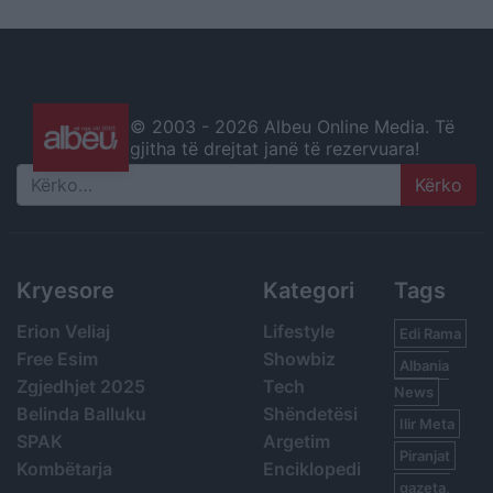
© 2003 -
2026 Albeu Online Media. Të
gjitha të drejtat janë të rezervuara!
Search
Kryesore
Kategori
Tags
Erion Veliaj
Lifestyle
Edi Rama
Free Esim
Showbiz
Albania
Zgjedhjet 2025
Tech
News
Belinda Balluku
Shëndetësi
Ilir Meta
SPAK
Argetim
Piranjat
Kombëtarja
Enciklopedi
gazeta,