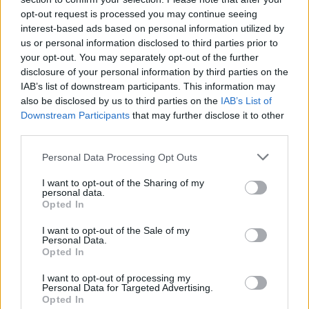
opt-out request is processed you may continue seeing
interest-based ads based on personal information utilized by
us or personal information disclosed to third parties prior to
your opt-out. You may separately opt-out of the further
disclosure of your personal information by third parties on the
Të shtëna me armë zjarri
Sot dita e 69-të e
IAB’s list of downstream participants. This information may
në një shkollë në Tajlandë,
protestës, qytetarët nuk
also be disclosed by us to third parties on the
IAB’s List of
6 të vdekur, mes tyre
ndalen, të vendosur deri
Downstream Participants
that may further disclose it to other
edhe autori
në largimin e kryeministrit
third parties.
Personal Data Processing Opt Outs
I want to opt-out of the Sharing of my
personal data.
Opted In
I want to opt-out of the Sale of my
Kodi Rrugor me masa më
Djali ishte në konflikt me
Personal Data.
Opted In
të ashpra: Heqje e
një person tjetër, babai
përhershme e patentës,
69-vjeçar humb jetën nga
I want to opt-out of processing my
gjoba të rritura dhe
arresti kardiak (EMRI)
Personal Data for Targeted Advertising.
kufizime për drejtuesit e
Opted In