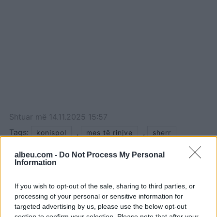
Shtuar
më
14.11.2025 15:57
Tags:
,
,
konispol
mes të rinjve
sherr
albeu.com -
Do Not Process My Personal
Information
If you wish to opt-out of the sale, sharing to third parties, or
processing of your personal or sensitive information for
targeted advertising by us, please use the below opt-out
section to confirm your selection. Please note that after your