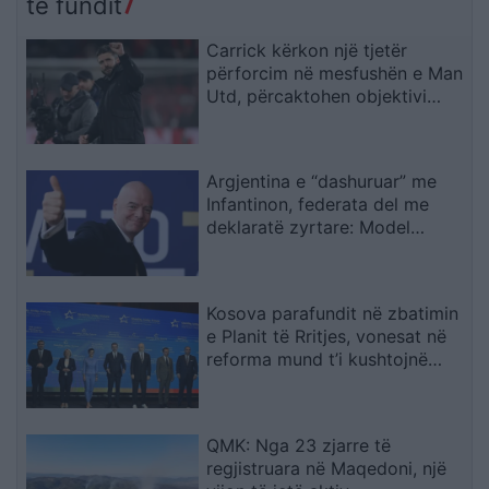
të fundit
Carrick kërkon një tjetër
përforcim në mesfushën e Man
Utd, përcaktohen objektivi
kryesor dhe alternativat
Argjentina e “dashuruar” me
Infantinon, federata del me
deklaratë zyrtare: Model
transparent
Kosova parafundit në zbatimin
e Planit të Rritjes, vonesat në
reforma mund t’i kushtojnë
fondet
QMK: Nga 23 zjarre të
regjistruara në Maqedoni, një